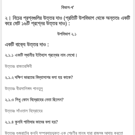
বিভাগ-খ’
২। নিচের প্রশ্নগুলির উত্তর দাও (প্রতিটি উপবিভাগ থেকে অন্ততঃ একটি
করে মোট ১৬টি প্রশ্নের উত্তর দাও) :
উপবিভাগ ২.১
একটি বাক্যে উত্তর দাও :
২.১.১ একটি স্থানীয় ইতিহাস গ্রন্থের নাম লেখো।
উত্তরঃ রাজতরঙ্গিনী
২.১.২ দক্ষিণ ভারতের বিদ্যাসাগর বলা হয় কাকে?
উত্তরঃ বীরসালিঙ্গম পানতুলু
২.১.৩ সিধু কোন বিদ্রোহের নেতা ছিলেন?
উত্তরঃ সাঁওতাল বিদ্রোহের
২.১.৪ কুনবি পাতিদার কাদের বলা হয়?
উত্তরঃ গুজরাটের কুনবি সম্প্রদায়ভুক্ত এক শ্রেণীর মানুষ যারা রাজস্ৰ আদায় করতো