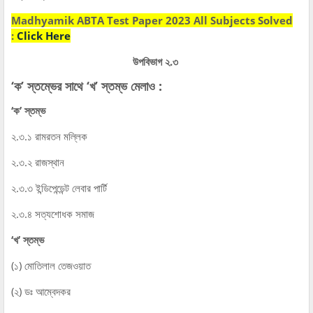
Madhyamik ABTA Test Paper 2023 All Subjects Solved
:
Click Here
উপবিভাগ ২.৩
‘ক’ স্তম্ভের সাথে ‘খ’ স্তম্ভ মেলাও :
‘ক’ স্তম্ভ
২.৩.১ রামরতন মল্লিক
২.৩.২ রাজস্থান
২.৩.৩ ইন্ডিপেন্ডেন্ট লেবার পার্টি
২.৩.৪ সত্যশোধক সমাজ
‘খ’ স্তম্ভ
(১) মোতিলাল তেজওয়াত
(২) ডঃ আম্বেদকর