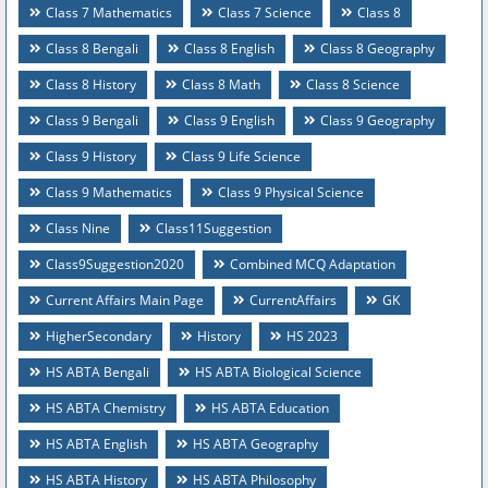
Class 7 Mathematics
Class 7 Science
Class 8
Class 8 Bengali
Class 8 English
Class 8 Geography
Class 8 History
Class 8 Math
Class 8 Science
Class 9 Bengali
Class 9 English
Class 9 Geography
Class 9 History
Class 9 Life Science
Class 9 Mathematics
Class 9 Physical Science
Class Nine
Class11Suggestion
Class9Suggestion2020
Combined MCQ Adaptation
Current Affairs Main Page
CurrentAffairs
GK
HigherSecondary
History
HS 2023
HS ABTA Bengali
HS ABTA Biological Science
HS ABTA Chemistry
HS ABTA Education
HS ABTA English
HS ABTA Geography
HS ABTA History
HS ABTA Philosophy