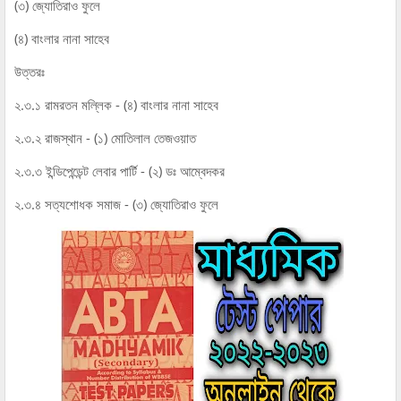
(৩) জ্যোতিরাও ফুলে
(৪) বাংলার নানা সাহেব
উত্তরঃ
২.৩.১ রামরতন মল্লিক - (৪) বাংলার নানা সাহেব
২.৩.২ রাজস্থান - (১) মোতিলাল তেজওয়াত
২.৩.৩ ইন্ডিপেন্ডেন্ট লেবার পার্টি - (২) ডঃ আম্বেদকর
২.৩.৪ সত্যশোধক সমাজ - (৩) জ্যোতিরাও ফুলে