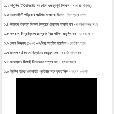
১.২ আধুনিক ইতিহাসচর্চায় সব থেকে গুরুত্বপূর্ণ উপাদান
- সরকারি নথিপত্র
১.৩ বামাবোধিনী পত্রিকার প্রতিষ্ঠা সম্পাদক ছিলেন
- উমেশচন্দ্র দত্ত
১.৪ ভারতের পাশ্চাত্য শিক্ষার বিস্তারে বেমানান নামটির হল
- কালীপ্রসন্ন সিংহ
১.৫ কলকাতা বিশ্ববিদ্যালয়ের প্রথম বিএ পরীক্ষা অনুষ্ঠিত হয়
- ১৮৫৯ সালে
১.৬ কোল বিদ্রোহ (১৮৩১-৩২খ্রি) অনুষ্ঠিত হয়েছিল
- ছোটোনাগপুরে
১.৭ মহম্মদ মহসিন যে বিদ্রোহের নেতৃত্ব দেন
- ফরাজি আন্দলোনে
১.৮ অযোধ্যায় সিপাহী বিদ্রোহের নেতৃত্ব দেন
- হজরত মহল
১.৯ ব্রিটিশ ইন্ডিয়া সোসাইটি প্রতিষ্ঠার সঙ্গে যুক্ত ছিল
- কর্নেল ওলকট