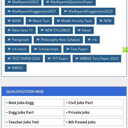
Madhyamik2022
MadhyamikQuestionPaper
MadhyamikSuggestion2021
MadhyamikSuggestion2023
MAIN
Mock Test
Model Activity Task
NEW
New class 11
NEW SYLLABUS
News
Paragraph
Philosophy New Syllabus
rrb
rrb mock
Scholarships
Test Paper
TEST PAPER 2026
TET Exam
WBBSE Test Paper 2023
WBPSC
QUALIFICATION WISE
Best Jobs Engg
Civil Jobs Part
Engg Jobs Part
Private Jobs
Teacher Jobs Test
8th Passed Jobs