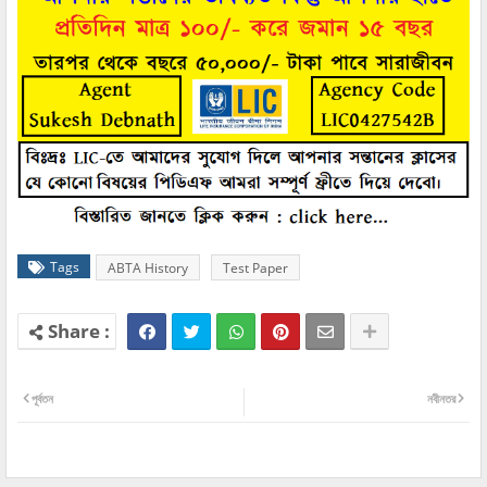
Tags
ABTA History
Test Paper
পূর্বতন
নবীনতর