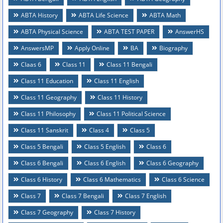
ABTA History
ABTA Life Science
ABTA Math
ABTA Physical Science
ABTA TEST PAPER
AnswerHS
AnswersMP
Apply Online
BA
Biography
Claas 6
Class 11
Class 11 Bengali
Class 11 Education
Class 11 English
Class 11 Geography
Class 11 History
Class 11 Philosophy
Class 11 Political Science
Class 11 Sanskrit
Class 4
Class 5
Class 5 Bengali
Class 5 English
Class 6
Class 6 Bengali
Class 6 English
Class 6 Geography
Class 6 History
Class 6 Mathematics
Class 6 Science
Class 7
Class 7 Bengali
Class 7 English
Class 7 Geography
Class 7 History