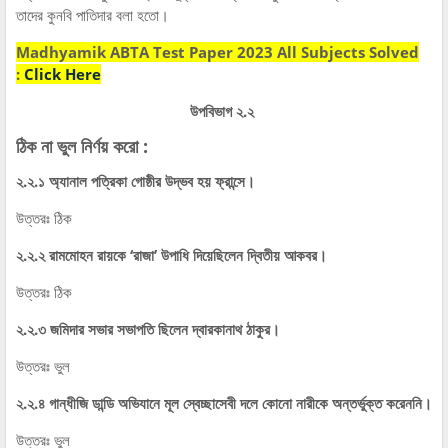
তাদের কুনবি পাতিদার বলা হতো।
Madhyamik ABTA Test Paper 2023 All Subjects Solved
:
Click Here
উপবিভাগ ২.২
ঠিক না ভুল নির্ণয় করো :
২.২.১ অ্যানাল পত্রিকা গোষ্ঠীর উদ্ভব হয় ফ্রান্সে।
উত্তরঃ ঠিক
২.২.২ রামমোহন রায়কে ‘রাজা’ উপাধি দিয়েছিলেন দ্বিতীয় আকবর।
উত্তরঃ ঠিক
২.২.৩ জমিদার সভার সভাপতি ছিলেন দ্বারকানাথ ঠাকুর।
উত্তরঃ ভুল
২.২.৪ গান্ধীজি ডান্ডি অভিযানে মূল স্বেচ্ছাসেবী দলে কোনো নারীকে অন্তর্ভুক্ত করেননি।
উত্তরঃ ভুল