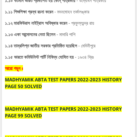
১.১০ বর্তমান ভারত প্রকাশিত হয় কোন্‌ পত্রিকায়
- উদ্বোধন পত্রিকায়
১.১১ শিশুশিক্ষা গ্রন্থ রচনা করেন
- মদনমোহন তর্কালঙ্কার
১.১২ মারকিউরাস নাইট্রাস অবিষ্কার করেন
- প্রফুল্লচন্দ্র রায়
১.১৩ একা আন্দোলনের নেতা ছিলেন
- মাদারি পাশি
১.১৪ তাম্রলিপ্ত জাতীয় সরকার প্রতিষ্ঠিত হয়েছিল
- মেদিনীপুরে
১.১৫ ভারতে কমিউনিস্ট পার্টি নিষিদ্ধ ঘোষিত হয়
- ১৯৩৪ খ্রিঃ
আরো পড়ুন ঃ
MADHYAMIK ABTA TEST PAPERS 2022-2023 HISTORY
PAGE 50 SOLVED
MADHYAMIK ABTA TEST PAPERS 2022-2023 HISTORY
PAGE 99 SOLVED