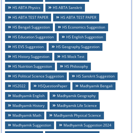
HS ABTA Physics
HS ABTA Sanskrit
HS ABTA TEST PAPER
HS ABTA TEST PAPER
HS Bengali Suggestion
HS Economics Suggestion
HS Education Suggestion
HS English Suggestion
HS EVS Suggestion
HS Geography Suggestion
HS History Suggestion
HS Mock Test
HS Nutrition Suggestion
HS Philosophy
HS Political Science Suggestion
HS Sanskrit Suggestion
HS2022
HSQuestionPaper
Madhyamik Bengali
Madhyamik English
Madhyamik Geography
Madhyamik History
Madhyamik Life Science
Madhyamik Math
Madhyamik Physical Science
Madhyamik Suggestion
Madhyamik Suggestion 2024