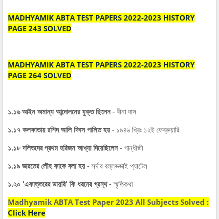
MADHYAMIK ABTA TEST PAPERS 2022-2023 HISTORY
PAGE 243 SOLVED
MADHYAMIK ABTA TEST PAPERS 2022-2023 HISTORY
PAGE 264 SOLVED
১.১৬ আইন অমান্য আন্দোলনের যুক্ত ছিলেন
- বীনা দাস
১.১৭ কলকাতায় রশিদ আলি দিবস পালিত হয়
- ১৯৪৬ খ্রিঃ ১২ই ফেব্রুয়ারি
১.১৮ দলিতদের প্রথম হরিজন আখ্যা দিয়েছিলেন
- গান্ধীজী
১.১৯ ভারতের লৌহ কাকে বলা হয়
- সর্দার বল্লভভাই প্যাটেল
১.২০ 'একাত্তরের ডায়রি' কি ধরনের গ্রন্থ
- স্মৃতিকথা
Madhyamik ABTA Test Paper 2023 All Subjects Solved :
Click Here