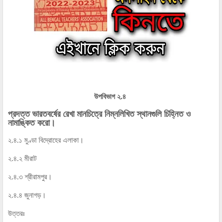
উপবিভাগ ২.৪
প্রদত্ত ভারতবর্ষের রেখা মানচিত্রে নিম্নলিখিত স্থানগুলি চিহ্নিত ও
নামাঙ্কিত করো।
২.৪.১ মুণ্ডা বিদ্রোহের এলাকা।
২.৪.২ মীরাট
২.৪.৩ শ্রীরামপুর।
২.৪.৪ জুনাগড়।
উত্তরঃ