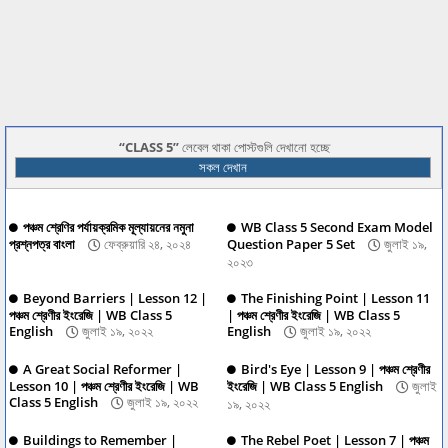
CLASS 5
লেবেল থাকা পোস্টগুলি দেখানো হচ্ছে
সকল দেখান
পঞ্চম শ্রেণির পর্যায়ক্রমিক মূল্যায়নের নমুনা
WB Class 5 Second Exam Model
প্রশ্নপত্র বাংলা
ফেব্রুয়ারি ২৪, ২০২৪
Question Paper 5 Set
জুলাই ১৯,
২০২৩
Beyond Barriers | Lesson 12 |
The Finishing Point | Lesson 11
পঞ্চম শ্রেণীর ইংরেজি | WB Class 5
| পঞ্চম শ্রেণীর ইংরেজি | WB Class 5
English
জুলাই ১৯, ২০২২
English
জুলাই ১৯, ২০২২
A Great Social Reformer |
Bird's Eye | Lesson 9 | পঞ্চম শ্রেণীর
Lesson 10 | পঞ্চম শ্রেণীর ইংরেজি | WB
ইংরেজি | WB Class 5 English
জুলাই
Class 5 English
জুলাই ১৯, ২০২২
১৯, ২০২২
Buildings to Remember |
The Rebel Poet | Lesson 7 | পঞ্চম