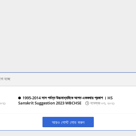
নো হচ্ছে
1995-2014 সাল পর্যন্ত উচ্চমাধ্যমিকে আগত এককথায় প্রকাশ । HS
২০২১
Sanskrit Suggestion 2023 WBCHSE
নভেম্বর ০৩, ২০২১
আরও পোস্ট লোড করুন