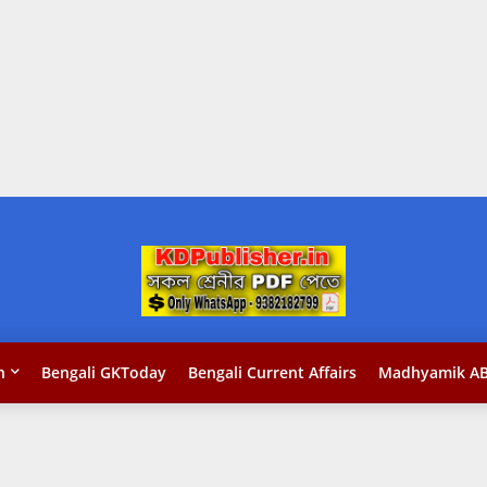
n
Bengali GKToday
Bengali Current Affairs
Madhyamik AB