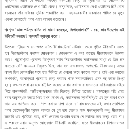
ওয়াটসনের ওয়াটসকে লেখা চিঠি থেকে। অন্যদিকে, ওয়াটসনকে লেখা ওয়াটসের চিঠি থেকে
ষড়যন্ত্রে তাঁর সক্রিয় ভূমিকা প্রমাণিত হয়। ষড়যন্ত্রকারীর একমাত্র শাস্তি যে মৃত্যু
একথা বোঝাতেই নবাব এমন আচরণ করেছেন।
প্রশ্নঃ 'আজ পর্যন্ত কদিন তা ধারণ করেছেন, সিপাহসালার?' - কে, কার উদ্দেশ্যে এই
উক্তিটি করেছে? প্রসঙ্গটি ব্যাখ্যা করো।
উত্তরঃ শচীন্দ্রনাথ সেনগুপ্ত রচিত 'সিরাজদ্দৌলা' নাট্যাংশ থেকে গৃহীত উক্তিটির বক্তা
হল সিরাজদ্দৌলার সভাসদ মোহনলাল। মোহনলাল এ কথা বালেছে মীরজাফরকে উদ্দেশ্য
করে। প্রন্মোশ্বত প্রসঙ্গের বিশ্লেষণ নবাব সিরাজদ্দৌলার সভাসদদের মধ্যে যে তিন জন
সবচেয়ে বেশি ষড়যন্ত্রে নিযুক্ত ছিল, তারা হল রাজবল্লভ, জগৎশেঠ, মীরজাফর। এদের
লক্ষ্য ছিল কোম্পানির সঙ্গে হাত মিলিয়ে যে কোনো ভাবে নবাবের পতন। তাই এরা নবাবের
অপদার্থতা, অযোগ্যতা প্রমাণের জন্য নবাবের পক্ষে সম্মানহানিকর এমন বহু কাজে লিপ্ত
হয়। কখনও তারা নবাবকে কটূক্তি করেছে আবার কখনও বা সভাসদের এক্তিয়ারের বাইরে
গিয়ে রাজকর্মচারী, আত্মীয়স্বজনদের তাঁর বিরুদ্ধে বিষিয়ে তুলেছে। ষড়যন্ত্রের আঁচ পেয়ে
নবাব অনুসন্ধান করতে গিয়ে যখন দেখেন যে, সভাসদদের স্বার্থসিদ্ধিই এর মূল কারণ তখন
তারা এর প্রতিবাদ করে। 'পাপ কখনও চাপা থাকে না' রাজবল্লভের এই কথার প্রেক্ষিতে
নবাব হোসেনকুলীর প্রসঙ্গ আনতে সে চুপ হয়ে গেলেও পরম ষড়যন্ত্রকারী বন্ধু মীরজাফর
তরবারি ধরে প্রতিজ্ঞা করে, মানী লোকের অপমান করলে সে নবাবের হয়ে অস্ত্র ধরবে না।
এ প্রসঙ্গে নবাব অনুগত মোহনলাল উক্তিটি করেছিল, যাতে মীরজাফরের বিশ্বাসঘাতক
রূপটি ফুটে ওঠে।