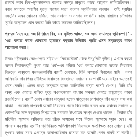
রক্ষার্থে নবাব হিন্দু–মুসলমানসহ বাংলার সমস্ত মানুষের কাছে আহ্বান জানিয়েছিলেন।
নবাব জানতেন পলাশির যুদ্ধে পরাজয় মানে বাংলার স্বাধীনতার অবসান। তাই স্বাধীন
বঙ্গভূমির এমন ঘোরতর দুর্দিনে, তার সভাসদ ও সমগ্র বঙ্গাবাসীর কাছে বাঙালির সৌভাগ্য
সূর্যের অস্তাচল রোধ করতে তিনি কাতর আবেদন জানিয়েছিলেন।
প্রশ্নঃ 'মনে হয়, ওর নিশ্বাসে বিষ, ওর দৃষ্টিতে আগুন, ওর অভা সম্মালনে ভূমিকম্প।' -
'ওর' বলতে কাকে বোঝানো হয়েছে? বক্তার উদ্দিষ্টের প্রতি এমন মন্তব্যের কারণ
আলোচনা করো।
উতরঃ শচীন্দ্রনাথ সেনগুপ্তের নাট্যাংশ 'সিরাজদ্দৌলা' থেকে উদ্ধৃতিটি গৃহীত। এখানে বক্তা
হলেন সিরাজপত্নী লুৎফা আর 'ওর'–এর পরিচয় 'ওর' বলতে বোঝানো হয়েছে সিরাজের
বিরুদ্ধে অন্যতম ষড়যন্ত্রকারিণী ঘসেটি বেগমকে, যিনি সম্পর্কে সিরাজের মাসি। নবাব
আলিবর্দির তাঁর প্রিয় দৌহিত্র সিরাজকে সিংহাসনে বসানোর ব্যাপারটি ঘরে–বাইরে অনেকেই
মেনে নেয়নি। এঁদের মধ্যে অন্যতম হলেন আলিবর্দির কন্যা ঘসেটি বেগম। তিনি তাঁর
অন্য এক বোনের পালিত পুত্র শওকতজাকে বাংলার মসনদে দেখতে মন্তব্যের কারণ
চেয়েছিলেন। ঘসেটি বেগম নবাবের মাতৃসমা হলেও মাতৃত্বের লেশমাত্র তাঁর মধ্যে লক্ষ করা
যায়নি। প্রতিহিংসাপ্রবণা ঘসেটি সিরাজের প্রতি বিষোদ্গার করেন এবং নবাবের সভাসদ ও
কোম্পানির সঙ্গে ষড়যন্ত্রে লিপ্ত হয়ে নবাবকে উৎখাতের স্বপ্ন দেখতে থাকেন। সিরাজ তাঁর
মতিঝিল প্রাসাদ অধিকার করে তাঁকে সম্মানের সঙ্গে নিজের প্রাসাদে স্থান দেন। না
পাওয়ার যন্ত্রণায় ঘসেটির প্রতিনিয়ত অভিশাপবর্ষণ সিরাজকে ক্ষতবিক্ষত করে তোলে। স্ত্রী
লুৎফার কাছে নবাব একান্ত আলাপচারিতায় জানতে চান ঘসেটি বেগম মানবী না দানবী।