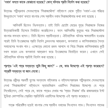
'নবাব' বলতে কাকে বোঝানো হয়েছে? কোন্ ঘটনার প্রতি নির্দেশ করা হয়েছে?
উত্তরঃ শচীন্দ্রনাথ সেনগুপ্তের 'সিরাজদ্দৌলা' নাট্যাংশ থেকে গৃহীত 'নবাব'–এর পরিচয়
উদ্ধৃতাংশে 'নবাব' বলতে বাংলার শেষ স্বাধীন নবাব সিরাজদ্দৌলার কথা বলা হয়েছে।
আলিবর্দি ছিলেন নিঃসন্তান। তাই তিনি ছোটো মেয়ের পুত্র সিরাজকে নিজের
উত্তরাধিকারী হিসেবে নির্বাচিত করেছিলেন। ফলে আলিবর্দির মৃত্যুর পরে সিরাজদ্দৌলা
বাংলার মসনদে বসেন। তিনি ছিলেন স্বাধীনচেতা। ঐতিহাসিক ঘটনার ক্ষমতাসীন হওয়ার
পরেই তিনি ইংরেজদের প্রতি নির্দেশ চন্দননগর আক্রমণ, কলকাতা ও কাশিমবাজারে সৈন্য
সমাবেশের সংবাদ পান। এক্ষেত্রে কোনো রকম আপসে না গিয়ে সিরাজ কাশিমবাজার কুঠি
দখল করেন এবং কলকাতা আক্রমণ করে ইংরেজদের বিতাড়িত করেন। এখানে সেই
ঐতিহাসিক ঘটনার প্রতিই নির্দেশ করা হয়েছে।
প্রশ্নঃ 'এই পত্র সম্বন্ধে তুমি কিছু জান?' – কে, কার উদ্দেশ্যে এই প্রশ্ন করেছেন?
পত্রটি সম্বন্ধে যা জান লেখো।
উত্তরঃ রবীন্দ্র পরবর্তী যুগের অন্যতম নাট্যকার ও নাট্যসংস্কারক শচীন্দ্রনাথ সেনগুপ্তের
লেখা 'সিরাজদ্দৌলা' নাট্যাংশে অ্যাডমিরাল ওয়ার্টসন সিরাজের উদ্দেশ্যে যে পত্র
লিখেছিলেন, সেই পত্র কে, কাকে পত্রও দেখার পর 'স্বয়ং সিরাজ' তাঁর রাজদরবারে ইস্ট
ইন্ডিয়া কোম্পানির প্রেরিত প্রতিনিধি ওয়ার্টসের উদ্দেশ্যে এই প্রশ্ন করেছেন।
শত্রু পরিবেষ্টিত হয়েই বাংলার শেষ স্বাধীন নবাবের সিংহাসন লাভ। সিংহাসন লাভের