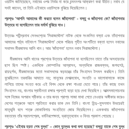
ওয়াটস জানিয়েছেন, নবাবের ওপর নির্ভর না করে চন্দননগর আক্রমণ করা উচিত। নবাব যে
সবই জানেন, তা তিনি এইভাবে ওয়াটসকে বুঝিয়ে দিয়েছিলেন।
প্রশ্নঃ 'আপনি আমাদের কী করতে বলেন জাঁহাপনা!' - বস্তু ও জাঁহাপনা কে? জাঁহাপনার
উত্তরে যা বলেছিলেন তার মর্মার্থ বুঝিয়ে দাও।
উত্তরঃ শচীন্দ্রনাথ সেনগুপ্তের 'সিরাজদ্দৌলা' নাটক থেকে সংকলিত বস্তা এবং তাঁহাপনার
আমাদের পাঠ্য নাট্যাংশ 'সিরাজদ্দৌলা' থেকে পরিচয় গৃহীত অংশটিতে বক্তা হলেন নবাবের
সভাসদ মীরজাফর আলি খান। আর 'জাঁহাপনা' হলেন নবাব সিরাজদ্দৌলা।
মীরজাফর আলি খানের প্রশ্নের উত্তরে জাঁহাপনা যা বলেছিলেন তাতে তাঁর অসহায়তার
ছাপ ছিল স্পষ্ট। একদিকে কোম্পানির আগ্রাসন, অন্যদিকে রাজবল্লভ, জগৎশেঠ,
রায়দুর্গভ, মীরজাফরের মতো সভাসদদের ষড়যন্ত্রে তাঁর সিংহাসন টলমল করছিল। তিনি
বুঝেছিলেন তরবারির আঘাতে নয়; মানুষের দেশাত্মবোধ, সংহতি ও ভালোবাসাকে কাজে
লাগিয়ে তাদের সংহত করে এই বিপদ থেকে রক্ষা পাওয়া যেতে পারে। তাঁর কাছে তখন
সিংহাসন নয়, বাংলার স্বাধীনতা রক্ষার প্রশ্নই বড়ো হয়ে দেখা দিয়েছিল। আত্মসমালোচনার
সঙ্গে নিজের অপরাধ স্বীকার ও তার জন্য প্রাপ্য সাজা মাথা পেতে নেওয়ার অঙ্গীকার করেও
দেশের শত্রুকে আগে প্রতিহত করার ডাক দেন তিনি। বাংলা হিন্দু–মুসলমান উভয়েরই
মাতৃভূমি বলে শত্রু মোকাবিলায় সংহতিতে জোর দিয়েছিলেন। এককথায় জাঁহাপনার
বক্তব্যে তাঁর স্বদেশপ্রেম, ধর্মনিরপেক্ষতা, ভ্রাতৃত্ববোধ ও বিনয় প্রকাশ পেয়েছে।
প্রশ্নঃ 'এইবার হয়ত শেষ যুদ্ধ!' – কোন্ যুদ্ধের কথা বলা হয়েছে? বস্তুা তাকে শেষ যুদ্ধ