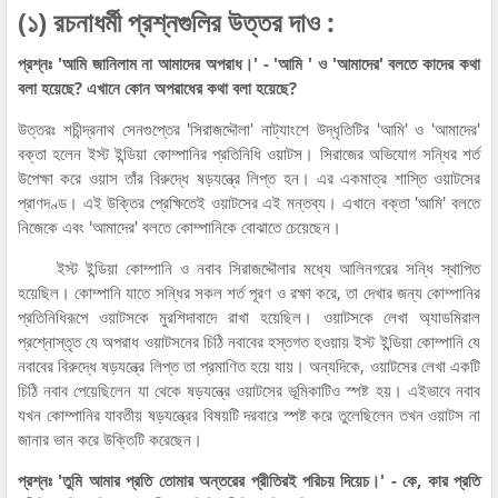
(১) রচনাধর্মী প্রশ্নগুলির উত্তর দাও :
প্রশ্নঃ 'আমি জানিলাম না আমাদের অপরাধ।' - 'আমি ' ও 'আমাদের' বলতে কাদের কথা
বলা হয়েছে? এখানে কোন অপরাধের কথা বলা হয়েছে?
উত্তরঃ শচীন্দ্রনাথ সেনগুপ্তের 'সিরাজদ্দৌলা' নাট্যাংশে উদ্ধৃতিটির 'আমি' ও 'আমাদের'
বক্তা হলেন ইস্ট ইন্ডিয়া কোম্পানির প্রতিনিধি ওয়াটস। সিরাজের অভিযোগ সন্ধির শর্ত
উপেক্ষা করে ওয়াস তাঁর বিরুদ্ধে ষড়যন্ত্রে লিপ্ত হন। এর একমাত্র শাস্তি ওয়াটসের
প্রাণদণ্ড। এই উক্তির প্রেক্ষিতেই ওয়াটসের এই মন্তব্য। এখানে বক্তা 'আমি' বলতে
নিজেকে এবং 'আমাদের' বলতে কোম্পানিকে বোঝাতে চেয়েছেন।
ইস্ট ইন্ডিয়া কোম্পানি ও নবাব সিরাজদ্দৌলার মধ্যে আলিনগরের সন্ধি স্থাপিত
হয়েছিল। কোম্পানি যাতে সন্ধির সকল শর্ত পূরণ ও রক্ষা করে, তা দেখার জন্য কোম্পানির
প্রতিনিধিরূপে ওয়াটসকে মুরশিদাবাদে রাখা হয়েছিল। ওয়াটসকে লেখা অ্যাডমিরাল
প্রশ্নোস্তৃত যে অপরাধ ওয়াটসনের চিঠি নবাবের হস্তগত হওয়ায় ইস্ট ইন্ডিয়া কোম্পানি যে
নবাবের বিরুদ্ধে ষড়যন্ত্রে লিপ্ত তা প্রমাণিত হয়ে যায়। অন্যদিকে, ওয়াটসের লেখা একটি
চিঠি নবাব পেয়েছিলেন যা থেকে ষড়যন্ত্রে ওয়াটসের ভূমিকাটিও স্পষ্ট হয়। এইভাবে নবাব
যখন কোম্পানির যাবতীয় ষড়যন্ত্রের বিষয়টি দরবারে স্পষ্ট করে তুলেছিলেন তখন ওয়াটস না
জানার ভান করে উক্তিটি করেছেন।
প্রশ্নঃ 'তুমি আমার প্রতি তোমার অন্তরের প্রীতিরই পরিচয় দিয়েচ।' - কে, কার প্রতি