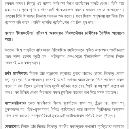
মসনদে বসেন। কিন্তু এই ঘটনায় সর্বাপেক্ষা বিরূপ হয়েছিলেন ঘসেটি বেগম। তিনি আর
এক বোনের পুত্র পূর্ণিয়ার শাসনকর্তা শওকতজঙ্গকে বাংলার মসনদে বসাতে চেয়েছিলেন।
এজন্যে তিনি সিরাজের বিরুদ্ধে ষড়যন্ত্র শুরু করেন। ফলে সিরাজ মাতৃম্বসা ঘসেটিকে নিজ
প্রাসাদে বন্দি করেন। বন্দিনি ঘসেটির প্রতিহিংসার এই ছিল মূল কারণ।
প্রশ্নঃ 'সিরাজদ্দৌলা' নাট্যাংশ অবলম্বনে সিরাজদ্দৌলার চারিত্রিক বৈশিষ্ট্য আলোচনা
করো।
উত্তরঃ বিংশ শতাব্দীতে নাট্যকাররা ঐতিহাসিক ব্যক্তিত্বকে মুক্তি আকাঙ্ক্ষার প্রতীকরূপে
ভেবে নাটক রচনায় ব্রতী হন। শচীন্দ্রনাথ সেনগুপ্তের 'সিরাজদ্দৌলা' নাটকের সিরাজ
সেরকমই এক ব্যক্তিত্ব।
দুর্বল মানসিকতাঃ
সিরাজ তাঁর শত্রুদের চক্রান্ত বুঝতে পারলেও তাদের বিরুদ্ধে কোনো
কড়া ব্যবস্থা নিতে পারেননি। তেমনই ঘসেটি বেগমের অভিযোগেরও তিনি প্রতিবাদ করতে
পারেন না বরং নিজের দুর্বলতা নিজে মুখেই স্বীকার করে নেন, 'পারি না শুধু আমি কঠোর নই
বলে।' সব মিলিয়ে লেখক সিরাজকে সফল ট্র্যাজিক নায়কের রূপ দিতে সক্ষম হয়েছেন।
সাম্প্রদায়িকতাঃ
মুক্ত মানসিকতা সিরাজ বুঝেছিলেন বাংলা শুধু হিন্দুর নয়, বাংলা শুধু
মুসলমানের নয়, হিন্দু–মুসলমানের মিলিত প্রতিরোধই পারে বাংলাকে ব্রিটিশদের আগ্রাসন
থেকে রক্ষা করতে। সাম্প্রদায়িকতা মুক্ত এই জাতীয়তাবোধ সত্যিই বিরল দৃষ্টান্ত।
দেশাত্মবোধঃ
সিরাজ তাঁর নিজের বিরুদ্ধে যাবতীয় ষড়যন্ত্রকে কখনোই ব্যক্তিগত আলোকে