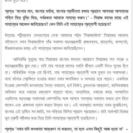
প্রশ্নঃ 'বাংলার মান, বাংলার মর্যাদা, বাংলার স্বাধীনতা রক্ষার প্রয়াসে আপনারা আপনাদের
শক্তি দিয়ে বুদ্ধি দিয়ে, সর্বরকমে আমাকে সাহায্য করুন।' - সিরাজ কাদের কাছে এই
সাহায্যের আবেদন জানিয়েছেন? কেন তিনি এই সাহায্যের প্রত্যাশী হয়েছেন?
উত্তরঃ শচীন্দ্রনাথ সেনগুপ্তের লেখা আমাদের পাঠ্য 'সিরাজদ্দৌলা' সিরাজের আবেদন
নাট্যাংশে নবাব সিরাজদ্দৌলা তাঁর সভাসদ ষড়যন্ত্রকারী রাজবল্লভ, রায়দুর্লভ, জগৎশেঠ,
মীরজাফরদের কাছে এই সাহায্যের আবেদন জানিয়েছিলেন।
আলিবর্দির মৃত্যুর পরে সিরাজের বাংলার মসনদে আরোহণ সিরাজের শত শত্রু ও
ষড়যন্ত্রকারীর জন্ম দেয়। তাই তার পনেরো মাসের নবাবি জীবনে একটি দিনও সুখের ছিল
না। পারিবারিক শত্রু তো ছিলই, তার সাহায্যের প্রত্যাশী সঙ্গে যুক্ত হন সভাসদরা।
নানা ঘটনার প্রেক্ষিতে হওয়ার কারণ নবাব ক্ষতবিক্ষত ও অসহায় হয়ে পড়েন। একদিকে
ইংরেজ কোম্পানি কলকাতায় সৈন্য সমাবেশ, দুর্গ নির্মাণ, চন্দননগর আক্রমণ, কাশিমবাজার
অভিযান করে নবাবের রক্তচাপ বাড়াতে থাকে; অন্যদিকে, নবাবের কাছে অপমানিত
ওয়াটসের ষড়যন্ত্রে সভাসদরা কোম্পানির সঙ্গে আপসে সমস্যার সমাধান করতে চাপ দিতে
থাকেন এবং রাজসভা ত্যাগ করতে উদ্যত হন। এই অবস্থায় অসহায় নবাব বুঝেছিলেন,
বাংলার এই দুর্দিনে সব জাতি, সব শক্তির মিলিত প্রয়াস প্রয়োজন। তাই অকপটে নিজের
ভুল ত্রুটি স্বীকার করে নিয়ে তিনি সাহায্যের প্রত্যাশী হয়েছিলেন।
প্রশ্নঃ 'নবাব যদি কলকাতা আক্রমণ না করতেন, তা হলে এসব কিছুই আজ হতো না' –