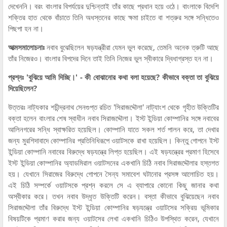
দেখেননি। বরং বাংলার বিপর্যয়ের দুশ্চিন্তাই তাঁর কাছে প্রধান হয়ে ওঠে। বাংলাকে বিদেশি
শক্তির হাত থেকে বাঁচাতে তিনি অধস্তনের কাছে ক্ষমা চাইতে বা শত্রুর সঙ্গে সন্ধিতেও
পিছপা হন না।
আত্মসমালোচনাঃ
নবাব বুঝেছিলেন ষড়যন্ত্রীরা যেমন ভুল করেছে, তেমনি অনেক ত্রুটি আছে
তাঁর নিজেরও। বাংলার বিপদের দিনে তাই তিনি নিজের ভুল স্বীকারে দ্বিধাগ্রস্ত হন না।
প্রশ্নঃ 'বুঝিয়ে আমি দিচ্ছি।' - কী বোঝানোর কথা বলা হয়েছে? কীভাবে বক্তা তা বুঝিয়ে
দিয়েছিলেন?
উত্তরঃ নাট্যকার শচীন্দ্রনাথ সেনগুপ্ত রচিত 'সিরাজদ্দৌলা' নাট্যাংশ থেকে গৃহীত উক্তিটির
বক্তা হলেন বাংলার শেষ স্বাধীন নবাব সিরাজদ্দৌলা। ইস্ট ইন্ডিয়া কোম্পানির সঙ্গে নবাবের
আলিনগরের সন্ধি স্বাক্ষরিত হয়েছিল। কোম্পানি যাতে সকল শর্ত পালন করে, তা দেখার
জন্য মুরশিদাবাদে কোম্পানির প্রতিনিধিরূপে ওয়াটসকে রাখা হয়েছিল। কিন্তু গোপনে ইস্ট
ইন্ডিয়া কোম্পানি নবাবের বিরুদ্ধে ষড়যন্ত্রে লিপ্ত হয়েছিল। এই ষড়যন্ত্রের প্রমাণ হিসেবে
ইস্ট ইন্ডিয়া কোম্পানির অ্যাডমিরাল ওয়াটসনের একখানি চিঠি নবাব সিরাজদ্দৌলার হস্তগত
হয়। যেখানে সিরাজের বিরুদ্ধে গোপনে সৈন্য সমাবেশ ঘটানোর প্রসঙ্গ আলোচিত হয়।
এই চিঠি সম্পর্কে ওয়াটসকে প্রশ্ন করলে সে এ ব্যাপারে কোনো কিছু জানার কথা
অস্বীকার করে। তখন নবাব উদ্ধৃত উক্তিটি করেন। বস্তা কীভাবে বুঝিয়েছেন নবাব
সিরাজদ্দৌলা তাঁর বিরুদ্ধে ইস্ট ইন্ডিয়া কোম্পানির ষড়যন্ত্রে ওয়াটসের সক্রিয় ভূমিকার
বিষয়টিকে প্রমাণ করার জন্য ওয়াটসের লেখা একখানি চিঠিও উপস্থিত করেন, যেখানে