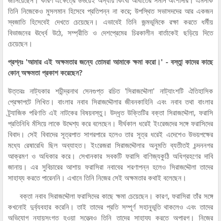
তিনি নিজেকেও মুসলমান হিসেবে প্রতিপন্ন না করে; উপস্থিত সভাসদদের আর একজন
স্বজাতি হিসেবেই দেখতে চেয়েছেন। এভাবেই তিনি জন্মভূমিকে রক্ষা করতে ধর্মীয়
বিভাজনের ঊর্ধ্বে উঠে, সম্প্রীতি ও দেশপ্রেমের চিরকালীন বার্তাকেই ছড়িয়ে দিতে
চেয়েছেন।
প্রশ্নঃ 'আমার এই অক্ষমতার জন্যে তোমরা আমাকে ক্ষমা করো।' - বস্তুা কাদের কাছে
কোন্ অক্ষমতা প্রকাশ করেছেন?
উত্তরঃ নাট্যকার শচীন্দ্রনাথ সেনগুপ্ত রচিত 'সিরাজদ্দৌলা' নাট্যাংশটি ঐতিহাসিক
প্রেক্ষাপটে লিখিত। বাংলার নবাব সিরাজদ্দৌলার জীবনকাহিনি এবং নবাব তথা বাংলার
ট্র্যাজিক পরিণতি এই নাটকের বিষয়বস্তু। উদ্ধৃত উক্তিটির বক্তা সিরাজদ্দৌলা, ফরাসি
প্রতিনিধি মঁসিয়ে লাকে উদ্দেশ্য করে বলেছেন। দীর্ঘকাল ধরেই ইংরেজদের সঙ্গে ফরাসিদের
বিবাদ। সেই বিবাদের সূত্রপাত সাগরপারে হলেও তার সূত্র ধরেই এদেশেও উভয়পক্ষের
মধ্যে রেষারেধি ছিল অব্যাহত। ইংরেজরা সিরাজদ্দৌলার অনুমতি ব্যতীতই চন্দননগর
আক্রমণ ও অধিকার করে। সেখানকার সবকটি ফরাসি বাণিজ্যকুঠি অধিগ্রহণের দাবি
জানায়। এর সুবিচারের আশায় ফরাসিরা নবাবের শরণাপন্ন হলেও সিরাজদ্দৌলা তাদের
সাহায্য করতে পারেননি। এখানে তিনি নিজের সেই অক্ষমতার কথাই বলেছেন।
বক্তা নবাব সিরাজদ্দৌলা ফরাসিদের কাছে ক্ষমা চেয়েছেন। কারণ, ফরাসিরা তাঁর সঙ্গে
কখনোই দুর্ব্যবহার করেনি। তাই তাদের প্রতি সম্পূর্ণ সহানুভূতি থাকলেও এবং তাদের
অভিযোগ ন্যায়সংগত হওয়া সত্ত্বেও তিনি তাদের সাহায্য করতে অপারগ। নিজের