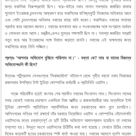
জন্য ফরাসিরা নিরুপদ্রবেই ছিল। ঘরে–বাইরে নবাব নানান সমস্যায় জর্জরিত থাকার
সুযোগে ইংরেজরা চন্দননগর আক্রমণ করে ফরাসিদের বাণিজ্যকুঠি নিজেদের অধিকারে আনে
এবং গোটা চন্দননগরের অধিকার নবাবের কাছে দাবি করেন। ফরাসিরাও নবাবের সাহায্য
প্রার্থনা করে আবেদন জানান। নবাবের কলকাতা জয় ও শওকতজঙ্গের সঙ্গে সংগ্রামে অর্থবল
ও লোকবল কমে আসে। মন্ত্রীমণ্ডলও যুদ্ধের পক্ষপাতী ছিল না। সমস্যা জর্জরিত সম্রাট
নতুন করে আর ইংরেজদের সঙ্গে বিবাদে জড়াতে চাননি। নবাবের এই অক্ষমতার জন্য
ফরাসিদের কাছে তিনি লজ্জিত।
প্রশ্নঃ 'আপনার অভিযোগ বুঝিতে পারিলাম না।' - বক্তা কে? তার বা তাদের বিরুদ্ধে
অভিযোগগুলি কী ছিল?
উত্তরঃ শচীন্দ্রনাথ সেনগুপ্তের 'সিরাজদ্দৌলা' নাট্যাংশ থেকে গৃহীত বক্তা নবাব সিরাজের
রাজসভায় উপস্থিত ইস্ট ইন্ডিয়া কোম্পানির কর্মচারী ও প্রতিনিধি ওয়াটস।
শত্রু পরিবেষ্টিত হয়েই বাংলার শেষ স্বাধীন নবাবের সিংহাসন লাভ। সিংহাসন লাভের
সময় থেকেই নবাবের চারপাশে একদিকে নিজ আত্মীয় ও রাজকর্মচারীরা আর অন্যদিকে ইস্ট
ইন্ডিয়া কোম্পানি প্রতিনিয়ত স্বার্থসিদ্ধির জন্য চক্রান্তের জাল বুনে চলেছিল।
আলিনগরের সন্ধির শর্ত রক্ষার্থে তাঁর দরবারে নিয়োজিত ওয়াটস ও কোম্পানির নৌসেনাপতি
ওয়াটসনের মধ্যে চক্রান্তপূর্ণ যে দুটি চিঠির অভিযোগ আদানপ্রদান হয়েছিল তা নবাবের
হস্তগত হয়। উদ্ধৃত অংশে ওয়াটসনের চিঠিটির কথা বলা হয়েছে। সেখানে চিঠির শেষের
দিকের কয়েকটি ছত্রে চক্রান্তের স্পষ্ট বার্তা পাওয়া যায়। নবাবের আদেশে মুনশি অনুবাদ