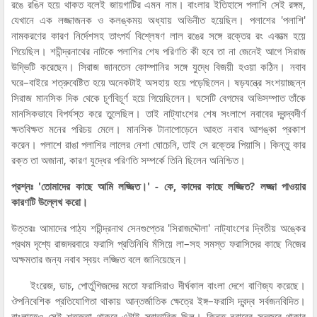
রঙে রঙিন হয়ে থাকত বলেই জায়গাটির এমন নাম। বাংলার ইতিহাসে পলাশি সেই রঙ্গম,
যেখানে এক লজ্জাজনক ও কলঙ্কময় অধ্যায় অভিনীত হয়েছিল। পলাশের 'পলাশি'
নামকরণের কারণ নির্দেশসহ তাৎপর্য বিশ্লেষণ লাল রঙের সঙ্গে রক্তের রং একাত্ম হয়ে
গিয়েছিল। শচীন্দ্রনাথের নাটকে পলাশির শেষ পরিণতি কী হবে তা না জেনেই আগে সিরাজ
উদ্ভিটি করেছেন। সিরাজ জানতেন কোম্পানির সঙ্গে যুদ্ধে বিজয়ী হওয়া কঠিন। নবাব
ঘরে–বাইরে শত্রুবেষ্টিত হয়ে অনেকটাই অসহায় হয়ে পড়েছিলেন। ষড়যন্ত্রে সংশয়াচ্ছন্ন
সিরাজ মানসিক দিক থেকে চূর্ণবিচূর্ণ হয়ে গিয়েছিলেন। ঘসেটি বেগমের অভিসম্পাত তাঁকে
মানসিকভাবে বিপর্যস্ত করে তুলেছিল। তাই নাট্যাংশের শেষ সংলাপে নবাবের দ্বন্দ্বদীর্ণ
ক্ষতবিক্ষত মনের পরিচয় মেলে। মানসিক টানাপোড়েনে আহত নবাব আশঙ্কা প্রকাশ
করেন। পলাশে রাঙা পলাশির লালের নেশা ঘোচেনি, তাই সে রক্তের পিয়াসি। কিন্তু কার
রক্ত তা অজানা, কারণ যুদ্ধের পরিণতি সম্পর্কে তিনি ছিলেন অনিশ্চিত।
প্রশ্নঃ 'তোমাদের কাছে আমি লজ্জিত।' - কে, কাদের কাছে লজ্জিত? লজ্জা পাওয়ার
কারণটি উল্লেখ করো।
উত্তরঃ আমাদের পাঠ্য শচীন্দ্রনাথ সেনগুপ্তের 'সিরাজদ্দৌলা' নাট্যাংশের দ্বিতীয় অঙ্কের
প্রথম দৃশ্যে রাজদরবারে ফরাসি প্রতিনিধি মঁসিয়ে লা–সহ সমস্ত ফরাসিদের কাছে নিজের
অক্ষমতার জন্য নবাব স্বয়ং লজ্জিত বলে জানিয়েছেন।
ইংরেজ, ডাচ, পোর্তুগিজদের মতো ফরাসিরাও দীর্ঘকাল বাংলা দেশে বাণিজ্য করেছে।
ঔপনিবেশিক প্রতিযোগিতা থাকায় আন্তর্জাতিক ক্ষেত্রে ইঙ্গ–ফরাসি দ্বন্দ্ব সর্বজনবিদিত।
বাংলাতেও সেই শত্রুতা থাকবে এটাই স্বাভাবিক ছিল। কিন্তু নবাবের সুনজরে থাকার