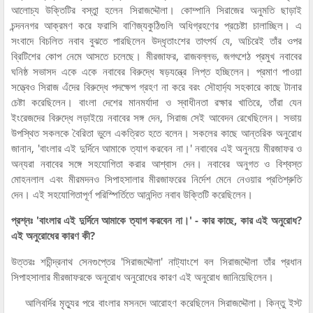
আলোচ্য উক্তিটির বস্তুা হলেন সিরাজদ্দৌলা। কোম্পানি সিরাজের অনুমতি ছাড়াই
চন্দননগর আক্রমণ করে ফরাসি বাণিজ্যকুঠিগুলি অধিগ্রহণের প্রচেষ্টা চালাচ্ছিল। এ
সংবাদে বিচলিত নবাব বুঝতে পারছিলেন উদ্ধৃতাংশের তাৎপর্য যে, অচিরেই তাঁর ওপর
ব্রিটিশের কোপ নেমে আসতে চলেছে। মীরজাফর, রাজবল্লভ, জগৎশেঠ প্রমুখ নবাবের
ঘনিষ্ঠ সভাসদ একে একে নবাবের বিরুদ্ধে ষড়যন্ত্রে লিপ্ত হচ্ছিলেন। প্রমাণ পাওয়া
সত্ত্বেও সিরাজ এঁদের বিরুদ্ধে পদক্ষেপ গ্রহণ না করে বরং সৌহার্দ্য সহকারে কাছে টানার
চেষ্টা করেছিলেন। বাংলা দেশের মানমর্যাদা ও স্বাধীনতা রক্ষার খাতিরে, তাঁরা যেন
ইংরেজদের বিরুদ্ধে লড়াইয়ে নবাবের সঙ্গ দেন, সিরাজ সেই আবেদন রেখেছিলেন। সভায়
উপস্থিত সকলকে বৈরিতা ভুলে একত্রিত হতে বলেন। সকলের কাছে আন্তরিক অনুরোধ
জানান, 'বাংলার এই দুর্দিনে আমাকে ত্যাগ করবেন না।' নবাবের এই অনুনয়ে মীরজাফর ও
অন্যরা নবাবের সঙ্গে সহযোগিতা করার আশ্বাস দেন। নবাবের অনুগত ও বিশ্বস্ত
মোহনলাল এবং মীরমদনও সিপাহসালার মীরজাফরের নির্দেশ মেনে নেওয়ার প্রতিশ্রুতি
দেন। এই সহযোগিতাপূর্ণ পরিস্পির্তিতে আনন্দিত নবাব উক্তিটি করেছিলেন।
প্রশ্নঃ 'বাংলার এই দুর্দিনে আমাকে ত্যাগ করবেন না।' - কার কাছে, কার এই অনুরোধ?
এই অনুরোধের কারণ কী?
উত্তরঃ শচীন্দ্রনাথ সেনগুপ্তের 'সিরাজদ্দৌলা' নাট্যাংশে বল সিরাজদ্দৌলা তাঁর প্রধান
সিপাহসালার মীরজাফরকে অনুরোধ অনুরোধের কারণ এই অনুরোধ জানিয়েছিলেন।
আলিবর্দির মৃত্যুর পরে বাংলার মসনদে আরোহণ করেছিলেন সিরাজদ্দৌলা। কিন্তু ইস্ট