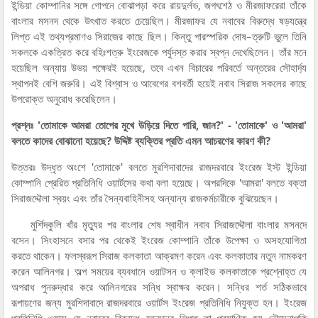
ইন্ডিয়া কোম্পানির সঙ্গে গোপনে বোঝাপড়া করে রায়দুর্লভ, জগৎশেঠ ও মীরজাফরেরা তাঁকে
বাংলার মসনদ থেকে উৎখাত করতে চেয়েছিল। মীরজাফর যে নবাবের বিরুদ্ধে ষড়যন্ত্রে
লিপ্ত এই তথ্যপ্রমাণও সিরাজের কাছে ছিল। কিন্তু পারস্পরিক দোষ–ত্রুটি ভুলে তিনি
সকলকে একত্রিত করে বহিঃশত্রু ইংরেজকে পর্যুদস্ত করার স্বপ্ন দেখেছিলেন। তাঁর মনে
হয়েছিল অন্যায় উভয় পক্ষেরই হয়েছে, তবে এখন বিচারের পরিবর্তে অন্তরের সৌহার্দ্য
স্থাপনই বেশি জরুরি। এই বিশ্বাস ও আবেগের বশবর্তী হয়েই নবাব সিরাজ সকলের কাছে
উপরোক্ত অনুরোধ করেছিলেন।
প্রশ্নঃ 'তোমাকে আমরা তোপের মুখে উড়িয়ে দিতে পারি, জান?' - 'তোমাকে' ও 'আমরা'
বলতে কাদের বোঝানো হয়েছে? উদ্দিষ্ট ব্যক্তির প্রতি এমন আচরণের কারণ কী?
উত্তরঃ উদ্ধৃত অংশে 'তোমাকে' বলতে মুরশিদাবাদের রাজদরবারে ইংরেজ ইস্ট ইন্ডিয়া
কোম্পানি প্রেরিত প্রতিনিধি ওয়ার্টসের কথা বলা হয়েছে। অপরদিকে 'আমরা' বলতে বক্তা
সিরাজদ্দৌলা স্বয়ং এবং তাঁর সৈন্যবাহিনীসহ অন্যান্য রাজকর্মচারীকে বুঝিয়েছেন।
মুর্শিদকুলি খাঁর মৃত্যুর পর বাংলার শেষ স্বাধীন নবাব সিরাজদ্দৌলা বাংলার মসনদে
বসেন। সিংহাসনে বসার পর থেকেই ইংরেজ কোম্পানি তাঁকে উপেক্ষা ও অসহযোগিতা
করতে থাকেন। ফলস্বরূপ সিরাজ কলকাতা আক্রমণ করেন এবং কলকাতার নতুন নামকরণ
করেন আলিনগর। অল্প সময়ের ব্যবধানে ওয়াটসন ও ক্লাইভ কলকাতাকে প্রশ্নোহ্ত যে
অপরাধ পুনরুদ্ধার করে আলিনগরের সন্ধি স্বাক্ষর করেন। সন্ধির শর্ত সঠিকভাবে
রূপায়ণের জন্য মুরশিদাবাদে রাজদরবারে ওয়ার্টস ইংরেজ প্রতিনিধি নিযুক্ত হন। ইংরেজ
প্রতিনিধি ওয়াস যে নবাবের বিরুদ্ধে ষড়যন্ত্রে লিপ্ত তা প্রমাণিত হয় নৌসেনাপতি