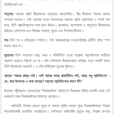
বৈশিষ্ট্যগুলি হল -
অনুগতঃ
নবাবের প্রতি মীরমদনের আনুগত্য প্রশ্নাতীত। বীর মীরমদন নিজের ক্ষমতা
সম্পর্কে সচেতন। তাই নবাবের অন্য সভাসদদের নবাবের প্রতি দুর্ব্যবহার ও স্পর্ধা লক্ষ
করে, তিনি আত্মবিশ্বাসের সঙ্গে রুখে দাঁড়ান। কৃতজ্ঞতা, ভালোবাসা ও আনুগত্য মীরমদনের
চরিত্রে একইসঙ্গে এনে দিয়েছে নম্রতা, দৃঢ়তা এবং বিশ্বস্ততীবোধ।
সৎঃ
তিনি সৎ ও চরিত্রবান সৈনিক। তাই রাজদরবারের সংখ্যাগরিষ্ঠের দুর্নীতি তাঁকে স্পর্শ
করতে পারে না।
দৃঢ়চেতাঃ
তিনি অত্যন্ত নম্র, ভদ্র ও পরিশীলিত হওয়া সত্ত্বেও স্থানবিশেষে কাঠিন্য
প্রদর্শন করতেও পিছপা হন না। তাই সর্বসমক্ষে মীরজাফরকে অপ্রিয় সত্য কথাটি বলতে
তিনি দ্বিধাবোধ করেননি। এ তাঁর চারিত্রিক দৃঢ়তার দৃষ্টান্ত।
প্রশ্নঃ 'আমার রাজ্য নাই। তাই আমার কাছে রাজনীতিও নাই, আছে শুধু প্রতিহিংসা' -
কে, কার উদ্দেশ্যে এ কথা বলেছে? বক্তার প্রতিহিংসার কারণ কী?
উত্তরঃ শচীন্দ্রনাথ সেনগুপ্তের 'সিরাজদ্দৌলা' নাট্যাংশে সিরাজের উক্তি ঘসেটি বেগম এই
কথাগুলি নবাব সিরাজদ্দৌলার উদ্দেশ্যে বলেছেন।
আলিবর্দি, নিজের কোনো পুত্র না থাকায় তৃতীয় মেয়ের পুত্র সিরাজদ্দৌলাকে নিজের
উত্তরাধিকারী মনোনীত করেছিলেন। সেইমতো আলিবর্দির মৃত্যুর পরে, সিরাজ বাংলার