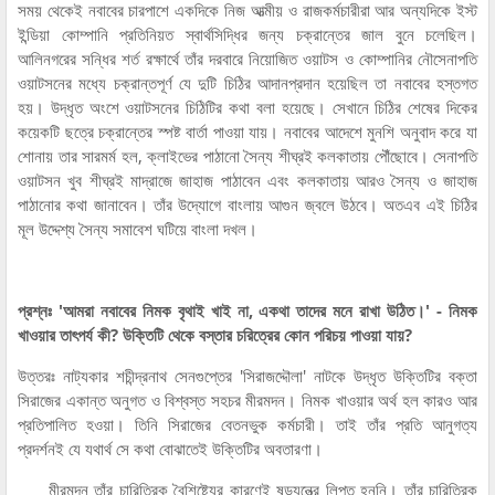
সময় থেকেই নবাবের চারপাশে একদিকে নিজ আত্মীয় ও রাজকর্মচারীরা আর অন্যদিকে ইস্ট
ইন্ডিয়া কোম্পানি প্রতিনিয়ত স্বার্থসিদ্ধির জন্য চক্রান্তের জাল বুনে চলেছিল।
আলিনগরের সন্ধির শর্ত রক্ষার্থে তাঁর দরবারে নিয়োজিত ওয়াটস ও কোম্পানির নৌসেনাপতি
ওয়াটসনের মধ্যে চক্রান্তপূর্ণ যে দুটি চিঠির আদানপ্রদান হয়েছিল তা নবাবের হস্তগত
হয়। উদ্ধৃত অংশে ওয়াটসনের চিঠিটির কথা বলা হয়েছে। সেখানে চিঠির শেষের দিকের
কয়েকটি ছত্রে চক্রান্তের স্পষ্ট বার্তা পাওয়া যায়। নবাবের আদেশে মুনশি অনুবাদ করে যা
শোনায় তার সারমর্ম হল, ক্লাইভের পাঠানো সৈন্য শীঘ্রই কলকাতায় পৌঁছোবে। সেনাপতি
ওয়াটসন খুব শীঘ্রই মাদ্রাজে জাহাজ পাঠাবেন এবং কলকাতায় আরও সৈন্য ও জাহাজ
পাঠানোর কথা জানাবেন। তাঁর উদ্যোগে বাংলায় আগুন জ্বলে উঠবে। অতএব এই চিঠির
মূল উদ্দেশ্য সৈন্য সমাবেশ ঘটিয়ে বাংলা দখল।
প্রশ্নঃ 'আমরা নবাবের নিমক বৃথাই খাই না, একথা তাদের মনে রাখা উঠিত।' - নিমক
খাওয়ার তাৎপর্য কী? উক্তিটি থেকে বস্তার চরিত্রের কোন পরিচয় পাওয়া যায়?
উত্তরঃ নাট্যকার শচীন্দ্রনাথ সেনগুপ্তের 'সিরাজদ্দৌলা' নাটকে উদ্ধৃত উক্তিটির বক্তা
সিরাজের একান্ত অনুগত ও বিশ্বস্ত সহচর মীরমদন। নিমক খাওয়ার অর্থ হল কারও আর
প্রতিপালিত হওয়া। তিনি সিরাজের বেতনভুক কর্মচারী। তাই তাঁর প্রতি আনুগত্য
প্রদর্শনই যে যথার্থ সে কথা বোঝাতেই উক্তিটির অবতারণা।
মীরমদন তাঁর চারিত্রিক বৈশিষ্ট্যের কারণেই ষড়যন্ত্রে লিপ্ত হননি। তাঁর চারিত্রিক