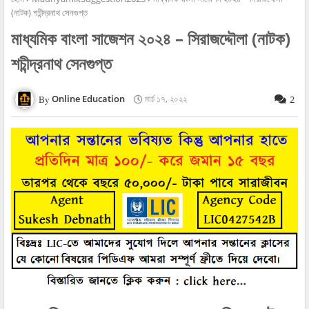
(নাটক) শচীন্দ্রনাথ সেনগুপ্ত
মাধ্যমিক বাংলা সাজেশন ২০২৪ – সিরাজদ্দৌলা (নাটক)
শচীন্দ্রনাথ সেনগুপ্ত
Online Education
মার্চ ১৭, ২০২২
2