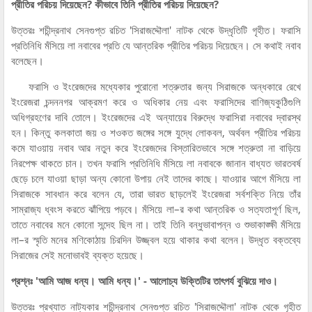
প্রীতির পরিচয় দিয়েছেন? কীভাবে তিনি প্রীতির পরিচয় দিয়েছেন?
উত্তরঃ শচীন্দ্রনাথ সেনগুপ্ত রচিত 'সিরাজদ্দৌলা' নাটক থেকে উদ্ধৃতিটি গৃহীত। ফরাসি
প্রতিনিধি মঁসিয়ে লা নবাবের প্রতি যে আন্তরিক প্রীতির পরিচয় দিয়েছেন। সে কথাই নবাব
বলেছেন।
ফরাসি ও ইংরেজদের মধ্যেকার পুরোনো শত্রুতার জন্য সিরাজকে অন্ধকারে রেখে
ইংরেজরা চন্দননগর আক্রমণ করে ও অধিকার নেয় এবং ফরাসিদের বাণিজ্যকুঠিগুলি
অধিগ্রহণের দাবি তোলে। ইংরেজদের এই অন্যায়ের বিরুদ্ধে ফরাসিরা নবাবের দ্বারস্থ
হন। কিন্তু কলকাতা জয় ও শওকত জঙ্গের সঙ্গে যুদ্ধে লোকবল, অর্থবল প্রীতির পরিচয়
কমে যাওয়ায় নবাব আর নতুন করে ইংরেজদের বিস্তারিতভাবে সঙ্গে শত্রুতা না বাড়িয়ে
নিরপেক্ষ থাকতে চান। তখন ফরাসি প্রতিনিধি মঁসিয়ে লা নবাবকে জানান বাধ্যত ভারতবর্ষ
ছেড়ে চলে যাওয়া ছাড়া অন্য কোনো উপায় নেই তাদের কাছে। যাওয়ার আগে মঁসিয়ে লা
সিরাজকে সাবধান করে বলেন যে, তারা ভারত ছাড়লেই ইংরেজরা সর্বশক্তি নিয়ে তাঁর
সাম্রাজ্য ধ্বংস করতে ঝাঁপিয়ে পড়বে। মঁসিয়ে লা–র কথা আন্তরিক ও সত্যতাপূর্ণ ছিল,
তাতে নবাবের মনে কোনো সন্দেহ ছিল না। তাই তিনি বন্ধুভাবাপন্ন ও শুভাকাঙ্ক্ষী মঁসিয়ে
লা–র স্মৃতি মনের মণিকোঠায় চিরদিন উজ্জ্বল হয়ে থাকার কথা বলেন। উদ্ধৃত বক্তব্যে
সিরাজের সেই মনোভাবই ব্যক্ত হয়েছে।
প্রশ্নঃ 'আমি আজ ধন্য। আমি ধন্য।' - আলোচ্য উক্তিটির তাৎপর্য বুঝিয়ে দাও।
উত্তরঃ প্রখ্যাত নাট্যকার শচীন্দ্রনাথ সেনগুপ্ত রচিত 'সিরাজদ্দৌলা' নাটক থেকে গৃহীত