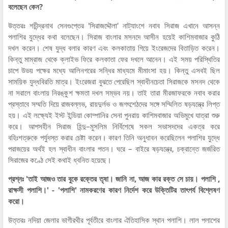
বলেছেন কেন?
উত্তরঃ শচীন্দ্রনাথ সেনগুপ্তের 'সিরাজদ্দৌলা' নাট্যাংশে নবাব সিরাজ এখানে আসন্ন
পলাশির যুদ্ধের কথা বলেছেন। সিরাজ বাংলার মসনদে আসীন হয়েই কাশিমবাজার কুঠি
দখল করেন। শেষ যুদ্ধ বলার কারণ এবং কলকাতায় গিয়ে ইংরেজদের বিতাড়িত করেন।
কিন্তু মাম্রাজ থেকে ক্লাইভ ফিরে কলকাতা ফের দখলে আনেন। এই সময় পরিস্থিতির
চাপে উভয় পক্ষের মধ্যে আলিনগরের সন্ধির মাধ্যমে মীমাংসা হয়। কিন্তু এসবই ছিল
সাময়িক যুদ্ধবিরতি মাত্র। ইংরেজরা বুঝতে পেরেছিল স্বাধীনচেতা সিরাজকে মসনদ থেকে
না সরালে বাংলায় নিরঙ্কুশ ক্ষমতা দখল সম্ভব নয়। তাই তারা মীরজাফরকে নবাব করার
প্রস্তাবে সম্মতি দিয়ে রাজবল্লভ, রায়দুর্লভ ও জগৎশেঠদের সঙ্গে সম্মিলিত ষড়যন্ত্রে লিপ্ত
হয়। এই লক্ষ্যেই ইস্ট ইন্ডিয়া কোম্পানির সেনা পুনরায় কাশিমবাজার অভিমুখে যাত্রা শুরু
করে। আপসহীন সিরাজ হিন্দু–মুসলিম নির্বিশেষে সকল সভাসদদের একত্র করে
বহিঃশত্রুকে পর্যুদস্ত করার চেষ্টা করেন। কারণ তিনি অনুধাবন করেছিলেন পলাশির যুদ্ধে
পরাজয়ের অর্থই হল স্বাধীন বাংলার পতন। ঘরে – বাইরে ষড়যন্ত্রে, চক্রান্তে জর্জরিত
সিরাজের কণ্ঠে সেই কথাই ধ্বনিত হয়েছে।
প্রশ্নঃ 'তাই আজও তার বুকে রক্তের তৃষা। জানি না, আজ কার রক্ত সে চায়। পলাশি ,
রাক্ষসী পলাশি।' - 'পলাশি' নামকরণের কারণ নির্দেশ করে উক্তিটির তাৎপর্য বিশ্লেষণ
করো।
উত্তরঃ নদিয়া জেলার ভাগীরথীর পূর্বতীরে বাংলার ঐতিহাসিক স্থান পলাশি। লাল পলাশের