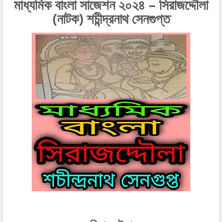
মাধ্যমিক বাংলা সাজেশন ২০২৪ – সিরাজদ্দৌলা
(নাটক) শচীন্দ্রনাথ সেনগুপ্ত