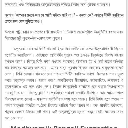
অক্ষমতায় এবং নিষ্ক্রিয়তায় আন্তরিকভাবে লজ্জিত সিরাজ ক্ষমাপ্রার্থনা করেছেন।
প্রশ্নঃ 'আপনার চোখে জল যে আমি সইতে পারি না।' - বক্তা কে? এখানে উদ্দিষ্ট ব্যক্তির
চোখে জল কেন বুঝিয়ে দাও।
উত্তরঃ শচীন্দ্রনাথ সেনগুপ্তের ‘সিরাজদ্দৌলা' নাট্যাংশ থেকে গৃহীত উদ্ধৃতিটির বক্তা নবাব
সিরাজের স্ত্রী লুৎফা–উল–নেসা তথা লুৎফা।
অপুত্রক নবাব আলিবর্দি তাঁর দৌহিত্র সিরাজদ্দৌলাকে আপন উত্তরাধিকারী হিসেবে
মনোনীত করেছিলেন। সেইমতো আলিবর্দির মৃত্যুর পরে ১৭৫৬ খ্রিস্টাব্দে সিরাজ বাংলার
মসনদে বসেন। কিন্তু তিনি নবাব হওয়ায় অনেকের আশাভঙ্গ হয় ও ঈর্ষাপরায়ণ বঞ্চিতরা
তাঁর বিরুদ্ধে ষড়যন্ত্র শুরু করে। এদের মধ্যে প্রধান ছিলেন সিরাজের মাতৃম্বসা ঘসেটি
বেগম। তিনি দেওয়ান রাজবল্লভের মাধ্যমে উদ্দিষ্ট ব্যক্তির চোখে সিরাজকে মসনদচ্যুত
করার চক্রান্ত করেন। জলের কারণ পরবর্তীকালে মীরজাফর, ইয়ারলতিফ, জগৎশেঠ ও
রায়দুর্লভরাও এই দলে যোগ দেন। সিরাজ বিদ্রোহিণী ঘসেটিকে জব্দ করতে নিজপ্রাসাদে
নজরবন্দি করেন। কিন্তু বন্দিনি ও প্রতিহিংসাপরায়ণ ঘসেটির দীর্ঘশ্বাস আর অভিসম্পাতে
সিরাজের হৃদয় বেদনা – যন্ত্রণায় প্রতিনিয়ত দগ্ধ হতে থাকে। তিনি নির্মম হতে পারেন না
বলেই মাতৃসমা ঘসেটির কণ্ঠকে চিরতরে থামিয়ে দিতে পারেন না। বরং মানবীয় দুর্বলতায়,
শত্রুর বেদনায় নিজেও কষ্ট পান। এই অন্তর্দ্বন্দ্বের জ্বালা–যন্ত্রণাতেই সিরাজের চোখে
জল দেখা যায়।