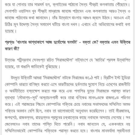
করে যা শোনায় তার সারমর্ম হল, ক্লাইভের পাঠানো সৈন্য শীঘ্রই কলকাতায় পৌঁছোবে।
সেনাপতি ওয়াটসন খুব শীঘ্রই মাদ্রাজে জাহাজ পাঠাবেন এবং কলকাতায় আরও সৈন্য ও
জাহাজ পাঠানোর কথা জানাবেন। তাঁর উদ্যোগে বাংলায় আগুন জ্বলে উঠবে। অতএব এই
চিঠির মূল উদ্দেশ্য সৈন্য সমাবেশ ঘটিয়ে বাংলা দখল। এখানে এই অভিযোগের কথাই বলা
হয়েছে।
প্রশ্নঃ 'বাংলার ভাগ্যাকাশে আজ দুর্যোগের ঘনঘটা' - বক্তা কে? বক্তার এমন উক্তির
কারণ কী?
উত্তরঃ শচীন্দ্রনাথ সেনগুপ্ত রচিত 'সিরাজদ্দৌলা' নাট্যাংশে যে 'জাতির' প্রসঙ্গ উত্থাপিত
হয়েছে, তা বাঙালি জাতিকেই বুঝিয়েছে।
উদ্ধৃত উক্তিটি আমরা 'সিরাজদ্দৌলা' নাটকে সিরাজের কণ্ঠে পাই। ব্রিটিশ ইস্ট ইন্ডিয়া
কোম্পানি ভারতে বাণিজ্য করতে এসে ভারতীয়দের দুর্বলতার সুযোগ নিয়ে এদেশের রাজনীতি
ও অর্থনীতিতে হস্তক্ষেপ করতে শুরু করে এবং পলাশির যুদ্ধে সিরাজকে পরাস্ত কারণ
ব্যাখ্যা 'সৌভাগ্য–সূর্য' অস্তাচলগামী করে তারা বণিকের মানদণ্ডকে রাজদণ্ডে পরিণত
করে। এই পরাজয়ের পিছনে কোম্পানির শক্তির চেয়ে নবাবের সভাসদদের সম্মিলিত অশুভ
শক্তির অবদান বেশি ছিল, নবাব তা ভালোভাবেই অনুধাবন করেছিলেন। তাই মীরজাফর,
জগৎশেঠ, রাজবল্লভ, রায়দুল্লভ প্রমুখের চক্রান্তের কাছে নবাবকে অসহায় লেগেছে। সব
জেনেশুনেও নবাব তাদের শাস্তি দিতে পারেনি। নবাব জানতেন যে, এককভাবে নয়
সম্মিলিতভাবেই কোম্পানির শক্তিকে পরাস্ত করতে হবে। বাংলার মানমর্যাদা স্বাধীনতা