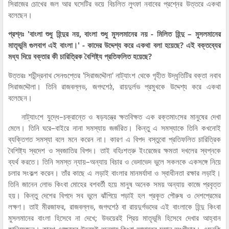
সিরাজের চোখের জল আর ঘসেটির ভয়ে বিচলিত লুৎফা নবাবের প্রশ্নের উত্তরে একথা
বলেছেন।
প্রশ্নঃ 'বাংলা শুধু হিন্দুর নয়, বাংলা শুধু মুসলমানের নয় - মিলিত হিন্দু – মুসলমানের
মাতৃভূমি গুলবাগ এই বাংলা।' - কাদের উদ্দেশ্য করে একথা বলা হয়েছে? এই বক্তব্যের
মধ্য দিয়ে বক্তার কী চারিত্রিক বৈশিষ্ট্য প্রতিফলিত হয়েছে?
উত্তরঃ শচীন্দ্রনাথ সেনগুপ্তের 'সিরাজদ্দৌলা' নাট্যাংশ থেকে গৃহীত উদ্ধৃতিটির বক্তা নবাব
সিরাজদ্দৌলা। তিনি রাজবল্লভ, জগৎশেঠ, রায়দুর্লভ প্রমুখকে উদ্দেশ্য করে একথা
বলেছেন।
নাট্যাংশে যুদ্ধে–চক্রান্তে ও ষড়যন্ত্রে ক্ষতবিক্ষত এক রক্তমাংসের মানুষের দেখা
মেলে। তিনি ঘরে–বাইরে নানা সমস্যায় জর্জরিত। কিন্তু এ সমস্যাকে তিনি কখনোই
ব্যক্তিগত সমস্যা বলে মনে করেন না। কারণ এ বিপদ বস্তুবো প্রতিফলিত চারিত্রিক
বৈশিষ্ট্য স্বদেশ ও স্বজাতির বিপদ। তাই বহিঃশত্রু ইংরেজের ক্ষমতা দখলের স্বপ্নকে
ব্যর্থ করতে। তিনি সমস্ত ন্যায়–অন্যায় বিচার ও ভেদাভেদ ভুলে সকলকে একসঙ্গে নিয়ে
চলার সংকল্প করেন। তাঁর কাছে এ লড়াই বাংলার মানমর্যাদা ও স্বাধীনতা রক্ষার লড়াই।
তিনি জানেন লোভ কিংবা মোহের বশবর্তী হয়ে মানুষ অনেক সময় অন্যায় কাজে প্রবৃত্ত
হয়। কিন্তু দেশের বিপদে সব ভুলে ঝাঁপিয়ে পড়াই হল প্রকৃত পৌরুষ ও দেশপ্রেমের
লক্ষণ। তাই মীরজাফর, রাজবল্লভ, জগৎশেঠ বা রায়দুর্গভদের এই বাংলাকে হিন্দু কিংবা
মুসলমানের বাংলা হিসেবে না দেখে; উভয়েরই প্রিয় মাতৃভূমি হিসেবে দেখার আহ্বান
জানিয়েছেন। কারণ এক্ষেত্রে উভয়েই অন্যায় কিংবা আঘাতের সমান অংশীদার। এমনকি