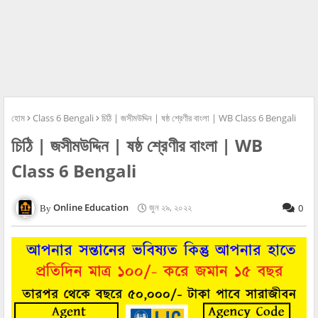
হোম
Class 6 Bengali
চিঠি | জসীমউদ্দিন | ষষ্ঠ শ্রেণীর বাংলা | WB Class 6 Bengali
চিঠি | জসীমউদ্দিন | ষষ্ঠ শ্রেণীর বাংলা | WB
Class 6 Bengali
Online Education
জুন ২৯, ২০২২
0