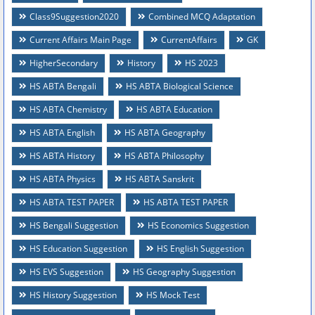
Class9Suggestion2020
Combined MCQ Adaptation
Current Affairs Main Page
CurrentAffairs
GK
HigherSecondary
History
HS 2023
HS ABTA Bengali
HS ABTA Biological Science
HS ABTA Chemistry
HS ABTA Education
HS ABTA English
HS ABTA Geography
HS ABTA History
HS ABTA Philosophy
HS ABTA Physics
HS ABTA Sanskrit
HS ABTA TEST PAPER
HS ABTA TEST PAPER
HS Bengali Suggestion
HS Economics Suggestion
HS Education Suggestion
HS English Suggestion
HS EVS Suggestion
HS Geography Suggestion
HS History Suggestion
HS Mock Test