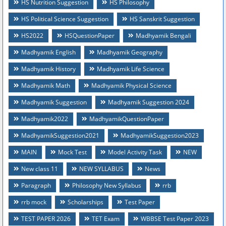
HS Nutrition Suggestion
HS Philosophy
HS Political Science Suggestion
HS Sanskrit Suggestion
HS2022
HSQuestionPaper
Madhyamik Bengali
Madhyamik English
Madhyamik Geography
Madhyamik History
Madhyamik Life Science
Madhyamik Math
Madhyamik Physical Science
Madhyamik Suggestion
Madhyamik Suggestion 2024
Madhyamik2022
MadhyamikQuestionPaper
MadhyamikSuggestion2021
MadhyamikSuggestion2023
MAIN
Mock Test
Model Activity Task
NEW
New class 11
NEW SYLLABUS
News
Paragraph
Philosophy New Syllabus
rrb
rrb mock
Scholarships
Test Paper
TEST PAPER 2026
TET Exam
WBBSE Test Paper 2023