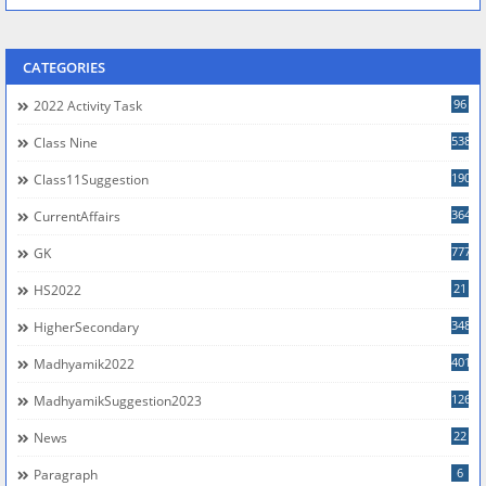
CATEGORIES
96
2022 Activity Task
538
Class Nine
190
Class11Suggestion
364
CurrentAffairs
777
GK
21
HS2022
348
HigherSecondary
401
Madhyamik2022
126
MadhyamikSuggestion2023
22
News
6
Paragraph