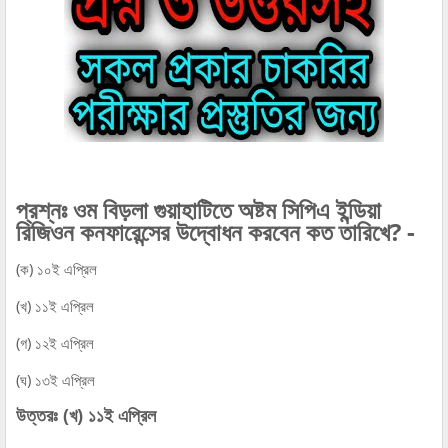
প্রশ্নঃ ওম বিড়লা গুয়াহাটিতে অষ্টম সিপিএ ইন্ডিয়া
রিজিওন কনফারেন্সের উদ্বোধন করবেন কত তারিখে? -
(ক) ১০ই এপ্রিল
(খ) ১১ই এপ্রিল
(গ) ১২ই এপ্রিল
(ঘ) ১৩ই এপ্রিল
উত্তরঃ (খ) ১১ই এপ্রিল