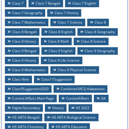
Class 7
Class 7 Bengali
Class 7 English
Class 7 Geography
Class 7 History
Class 7 Mathematics
Class 7 Science
Class 8
Class 8 Bengali
Class 8 English
Class 8 Geography
Class 8 History
Class 8 Math
Class 8 Science
Class 9 Bengali
Class 9 English
Class 9 Geography
Class 9 History
Class 9 Life Science
Class 9 Mathematics
Class 9 Physical Science
Class Nine
Class11Suggestion
Class9Suggestion2020
Combined MCQ Adaptation
Current Affairs Main Page
CurrentAffairs
GK
HigherSecondary
History
HS 2023
HS ABTA Bengali
HS ABTA Biological Science
HS ABTA Chemistry
HS ABTA Education