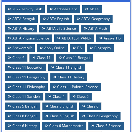
2022 Activity Task
Aadhaar Card
ABTA
ABTA Bengali
ABTA English
ABTA Geography
ABTA History
ABTA Life Science
ABTA Math
ABTA Physical Science
ABTA TEST PAPER
AnswerHS
AnswersMP
Apply Online
BA
Biography
Claas 6
Class 11
Class 11 Bengali
Class 11 Education
Class 11 English
Class 11 Geography
Class 11 History
Class 11 Philosophy
Class 11 Political Science
Class 11 Sanskrit
Class 4
Class 5
Class 5 Bengali
Class 5 English
Class 6
Class 6 Bengali
Class 6 English
Class 6 Geography
Class 6 History
Class 6 Mathematics
Class 6 Science