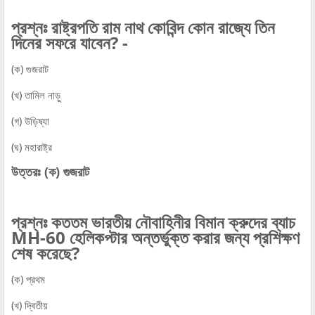
প্রশ্নঃ রাষ্ট্রপতি রাম নাথ কোবিন্দ কোন রাজ্যে তিন
দিনের সফরে যাবেন? -
(ক) গুজরাট
(খ) তামিল নাড়ু
(গ) উড়িষ্যা
(ঘ) মহারাষ্ট্র
উত্তরঃ (ক) গুজরাট
প্রশ্নঃ কততম ভারতীয় নৌবাহিনীর বিমান ক্রুদের ব্যাচ
MH-60 হেলিকপ্টার অন্তর্ভুক্ত করার জন্য প্রশিক্ষণ
শেষ করেছে?
(ক) প্রথম
(খ) দ্বিতীয়