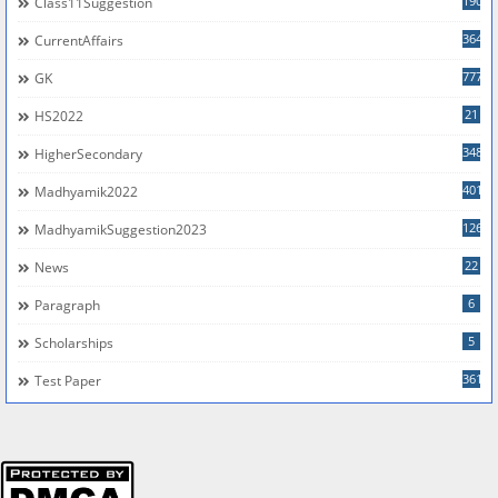
190
Class11Suggestion
364
CurrentAffairs
777
GK
21
HS2022
348
HigherSecondary
401
Madhyamik2022
126
MadhyamikSuggestion2023
22
News
6
Paragraph
5
Scholarships
361
Test Paper