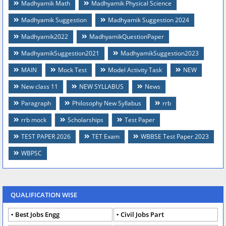
Madhyamik Math
Madhyamik Physical Science
Madhyamik Suggestion
Madhyamik Suggestion 2024
Madhyamik2022
MadhyamikQuestionPaper
MadhyamikSuggestion2021
MadhyamikSuggestion2023
MAIN
Mock Test
Model Activity Task
NEW
New class 11
NEW SYLLABUS
News
Paragraph
Philosophy New Syllabus
rrb
rrb mock
Scholarships
Test Paper
TEST PAPER 2026
TET Exam
WBBSE Test Paper 2023
WBPSC
QUALIFICATION WISE
Best Jobs Engg
Civil Jobs Part