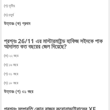
(গ) তৃতীয়
(ঘ) চতুর্থ
উত্তরঃ (ক) প্রথম
প্রশ্নঃ 26/11 এর মাস্টারমাইন্ড হাফিজ সইদকে পাক
আদালত কত বছরের জেল দিয়েছে?
(ক) ২২ বছর
(খ) ১৬ বছর
(গ) ৩১ বছর
(ঘ) ১৮ বছর
উত্তরঃ (গ) ৩১ বছর
প্রশ্নঃ সম্প্রতি কোন রাজ্য করোনাভাইরাসের XE