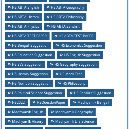
HS ABTA English
HS ABTA Geography
HS ABTA History
HS ABTA Philosophy
HS ABTA Physics
HS ABTA Sanskrit
HS ABTA TEST PAPER
HS ABTA TEST PAPER
HS Bengali Suggestion
HS Economics Suggestion
HS Education Suggestion
HS English Suggestion
HS EVS Suggestion
HS Geography Suggestion
HS History Suggestion
HS Mock Test
HS Nutrition Suggestion
HS Philosophy
HS Political Science Suggestion
HS Sanskrit Suggestion
HS2022
HSQuestionPaper
Madhyamik Bengali
Madhyamik English
Madhyamik Geography
Madhyamik History
Madhyamik Life Science