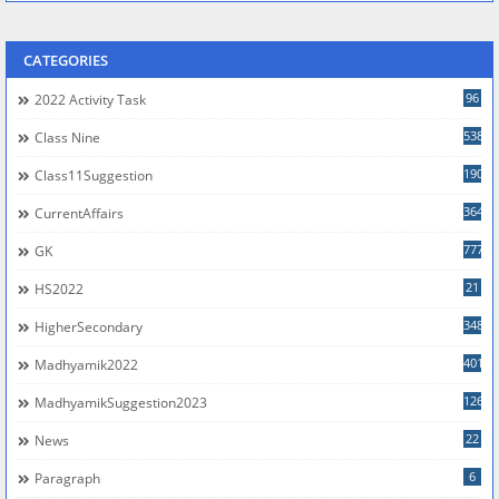
CATEGORIES
96
2022 Activity Task
538
Class Nine
190
Class11Suggestion
364
CurrentAffairs
777
GK
21
HS2022
348
HigherSecondary
401
Madhyamik2022
126
MadhyamikSuggestion2023
22
News
6
Paragraph