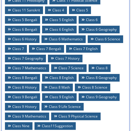
Class 11 Philosophy
Class 11 Political Science
Class 11 Sanskrit
Class 4
Class 5
Class 5 Bengali
Class 5 English
Class 6
Class 6 Bengali
Class 6 English
Class 6 Geography
Class 6 History
Class 6 Mathematics
Class 6 Science
Class 7
Class 7 Bengali
Class 7 English
Class 7 Geography
Class 7 History
Class 7 Mathematics
Class 7 Science
Class 8
Class 8 Bengali
Class 8 English
Class 8 Geography
Class 8 History
Class 8 Math
Class 8 Science
Class 9 Bengali
Class 9 English
Class 9 Geography
Class 9 History
Class 9 Life Science
Class 9 Mathematics
Class 9 Physical Science
Class Nine
Class11Suggestion