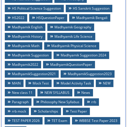
HS Political Science Suggestion
HS Sanskrit Suggestion
HS2022
HSQuestionPaper
Madhyamik Bengali
Madhyamik English
Madhyamik Geography
Madhyamik History
Madhyamik Life Science
Madhyamik Math
Madhyamik Physical Science
Madhyamik Suggestion
Madhyamik Suggestion 2024
Madhyamik2022
MadhyamikQuestionPaper
MadhyamikSuggestion2021
MadhyamikSuggestion2023
MAIN
Mock Test
Model Activity Task
NEW
New class 11
NEW SYLLABUS
News
Paragraph
Philosophy New Syllabus
rrb
rrb mock
Scholarships
Test Paper
TEST PAPER 2026
TET Exam
WBBSE Test Paper 2023