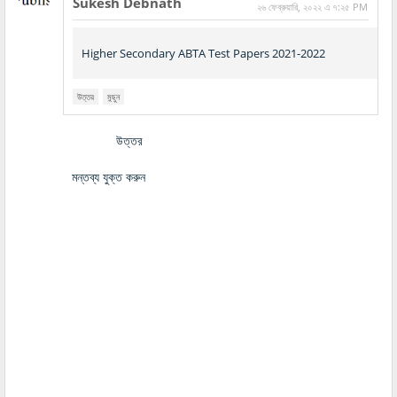
Sukesh Debnath
২৬ ফেব্রুয়ারি, ২০২২ এ ৭:২৫ PM
Higher Secondary ABTA Test Papers 2021-2022
উত্তর
মুছুন
উত্তর
মন্তব্য যুক্ত করুন