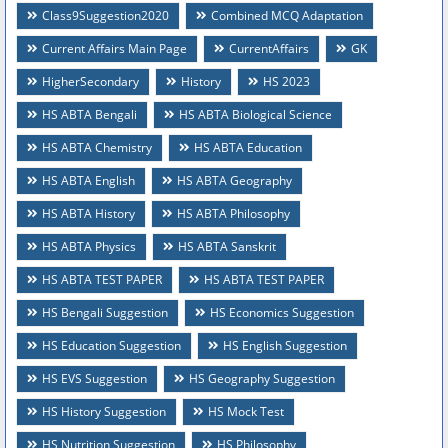
Class9Suggestion2020
Combined MCQ Adaptation
Current Affairs Main Page
CurrentAffairs
GK
HigherSecondary
History
HS 2023
HS ABTA Bengali
HS ABTA Biological Science
HS ABTA Chemistry
HS ABTA Education
HS ABTA English
HS ABTA Geography
HS ABTA History
HS ABTA Philosophy
HS ABTA Physics
HS ABTA Sanskrit
HS ABTA TEST PAPER
HS ABTA TEST PAPER
HS Bengali Suggestion
HS Economics Suggestion
HS Education Suggestion
HS English Suggestion
HS EVS Suggestion
HS Geography Suggestion
HS History Suggestion
HS Mock Test
HS Nutrition Suggestion
HS Philosophy