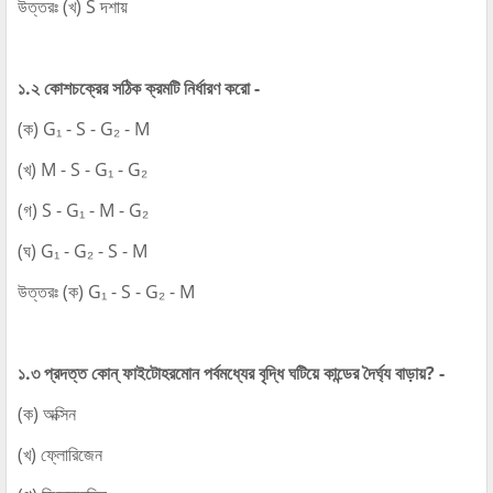
উত্তরঃ (খ) S দশায়
১.২ কোশচক্রের সঠিক ক্রমটি নির্ধারণ করো -
(ক) G₁ - S - G₂ - M
(খ) M - S - G₁ - G₂
(গ) S - G₁ - M - G₂
(ঘ) G₁ - G₂ - S - M
উত্তরঃ (ক) G₁ - S - G₂ - M
১.৩ প্রদত্ত কোন্‌ ফাইটোহরমোন পর্বমধ্যের বৃদ্ধি ঘটিয়ে কান্ডের দৈর্ঘ্য বাড়ায়? -
(ক) অক্সিন
(খ) ফ্লোরিজেন