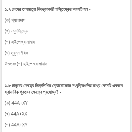
১.৭ দেহের তাপমাত্রা নিয়ন্ত্রণকারী মস্তিষ্কের অংশটি হল -
(ক) থ্যালামাস
(খ) লঘুমস্তিষ্ক
(গ) হাইপোথ্যালামাস
(ঘ) সুষুম্নাশীর্ষক
উত্তরঃ (গ) হাইপোথ্যালামাস
১.৮ মানুষের ক্ষেত্রে নিম্নলিখিত ক্রোমোজোম সংযুক্তিগুলির মধ্যে কোনটি একজন
স্বাভাবিক পুরুষের ক্ষেত্রে প্রযোজ্য? -
(ক) 44A+XY
(খ) 44A+XX
(গ) 44A+XY