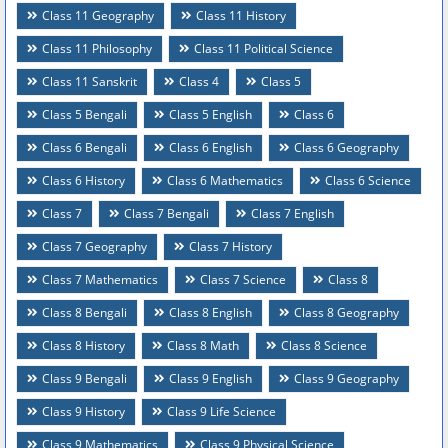
Class 11 Geography
Class 11 History
Class 11 Philosophy
Class 11 Political Science
Class 11 Sanskrit
Class 4
Class 5
Class 5 Bengali
Class 5 English
Class 6
Class 6 Bengali
Class 6 English
Class 6 Geography
Class 6 History
Class 6 Mathematics
Class 6 Science
Class 7
Class 7 Bengali
Class 7 English
Class 7 Geography
Class 7 History
Class 7 Mathematics
Class 7 Science
Class 8
Class 8 Bengali
Class 8 English
Class 8 Geography
Class 8 History
Class 8 Math
Class 8 Science
Class 9 Bengali
Class 9 English
Class 9 Geography
Class 9 History
Class 9 Life Science
Class 9 Mathematics
Class 9 Physical Science