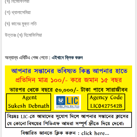
(খ) হিমোফিলিয়া
(গ) থ্যালাসেমিয়া
(ঘ) কানের মুক্ত লতি
উত্তরঃ (খ) হিমোফিলিয়া
অন্যান্য এ
বিটিএ পেজ
পেতে :
এইখানে ক্লিক করুন