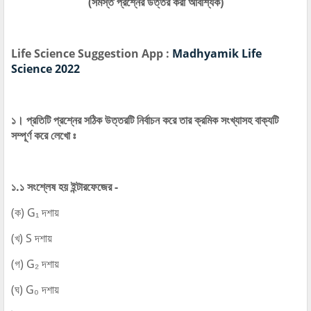
(সমস্ত প্রশ্নের উত্তর করা আবশ্যিক)
Life Science Suggestion App :
Madhyamik Life
Science 2022
১। প্রতিটি প্রশ্নের সঠিক উত্তরটি নির্বাচন করে তার ক্রমিক সংখ্যাসহ বাক্যটি
সম্পূর্ণ করে লেখো ঃ
১.১ সংশ্লেষ হয় ইন্টারফেজের -
(ক) G₁ দশায়
(খ) S দশায়
(গ) G₂ দশায়
(ঘ) G₀ দশায়