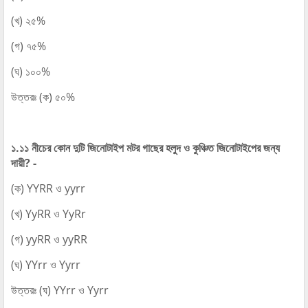
(খ) ২৫%
(গ) ৭৫%
(ঘ) ১০০%
উত্তরঃ (ক) ৫০%
১.১১ নীচের কোন দুটি জিনোটাইপ মটর গাছের হলুদ ও কুঞ্চিত জিনোটাইপের জন্য
দায়ী? -
(ক) YYRR ও yyrr
(খ) YyRR ও YyRr
(গ) yyRR ও yyRR
(ঘ) YYrr ও Yyrr
উত্তরঃ (ঘ) YYrr ও Yyrr