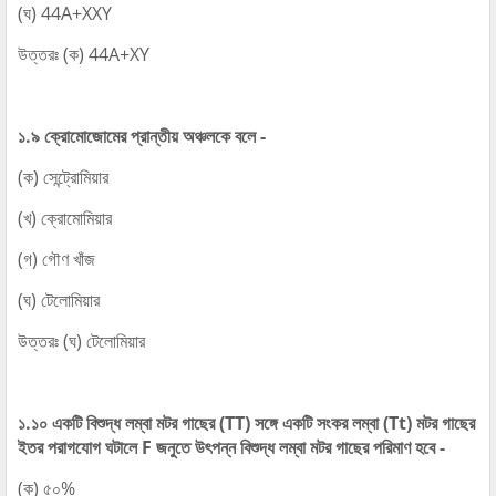
(ঘ) 44A+XXY
উত্তরঃ (ক) 44A+XY
১.৯ ক্রোমোজোমের প্রান্তীয় অঞ্চলকে বলে -
(ক) সেন্ট্রোমিয়ার
(খ) ক্রোমোমিয়ার
(গ) গৌণ খাঁজ
(ঘ) টেলোমিয়ার
উত্তরঃ (ঘ) টেলোমিয়ার
১.১০ একটি বিশুদ্ধ লম্বা মটর গাছের (TT) সঙ্গে একটি সংকর লম্বা (Tt) মটর গাছের
ইতর পরাগযোগ ঘটালে F জনুতে উৎপন্ন বিশুদ্ধ লম্বা মটর গাছের পরিমাণ হবে -
(ক) ৫০%