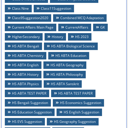
Class Nine
Class11Suggestion
Class9Suggestion2020
Combined MCQ Adaptation
Current Affairs Main Page
CurrentAffairs
GK
HigherSecondary
History
HS 2023
HS ABTA Bengali
HS ABTA Biological Science
HS ABTA Chemistry
HS ABTA Education
HS ABTA English
HS ABTA Geography
HS ABTA History
HS ABTA Philosophy
HS ABTA Physics
HS ABTA Sanskrit
HS ABTA TEST PAPER
HS ABTA TEST PAPER
HS Bengali Suggestion
HS Economics Suggestion
HS Education Suggestion
HS English Suggestion
HS EVS Suggestion
HS Geography Suggestion