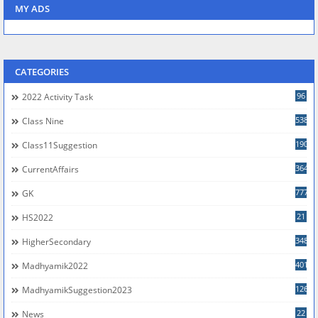
MY ADS
CATEGORIES
96
2022 Activity Task
538
Class Nine
190
Class11Suggestion
364
CurrentAffairs
777
GK
21
HS2022
348
HigherSecondary
401
Madhyamik2022
126
MadhyamikSuggestion2023
22
News