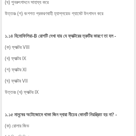
(ঘ) পুনরুৎপাদনে সাহায্য করে
উত্তরঃ (গ) বংশগত প্রকরণবাহী হ্যাপ্লয়েড গ্যামেট উৎপাদন করে
১.১৪ হিমোফিলিয়া-B রোগটি দেখা যায় যে ফ্যাক্টরের ত্রুটির কারণে তা হল -
(ক) ফ্যাক্টর VIII
(খ) ফ্যাক্টর IX
(গ) ফ্যাক্টর XI
(ঘ) ফ্যাক্টর VII
উত্তরঃ (খ) ফ্যাক্টর IX
১.১৫ মানুষের অটোজোমে থাকা জিন দ্বারা নীচের কোনটি নিয়ন্ত্রিত হয় না? -
(ক) রোলার জিভ