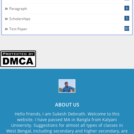
6
Paragraph
5
Scholarships
361
Test Paper
ABOUT US
Hello friends, I am Sukesh Debnath. Welcome to this
website. I have passed MA in Bangla from Kalyani
University. Suggestions for almost all types of classes in
West Bengal, including secondary and higher secondary, are