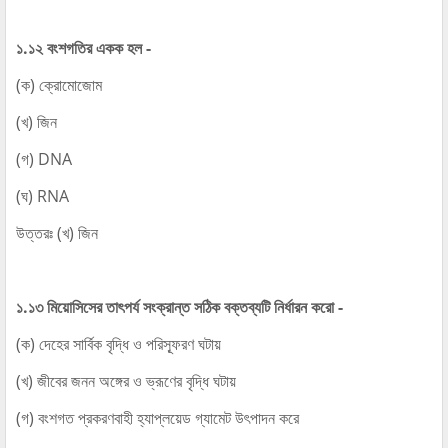
১.১২ বংশগতির একক হল -
(ক) ক্রোমোজোম
(খ) জিন
(গ) DNA
(ঘ) RNA
উত্তরঃ (খ) জিন
১.১৩ মিয়োসিসের তাৎপর্য সংক্রান্ত সঠিক বক্তব্যটি নির্ধারন করো -
(ক) দেহের সার্বিক বৃদ্ধি ও পরিস্ফূরণ ঘটায়
(খ) জীবের জনন অঙ্গের ও ভ্রূণের বৃদ্ধি ঘটায়
(গ) বংশগত প্রকরণবাহী হ্যাপ্লয়েড গ্যামেট উৎপাদন করে