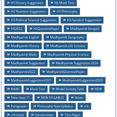
HS History Suggestion
HS Mock Test
HS Nutrition Suggestion
HS Philosophy
HS Political Science Suggestion
HS Sanskrit Suggestion
HS2022
HSQuestionPaper
Madhyamik Bengali
Madhyamik English
Madhyamik Geography
Madhyamik History
Madhyamik Life Science
Madhyamik Math
Madhyamik Physical Science
Madhyamik Suggestion
Madhyamik Suggestion 2024
Madhyamik2022
MadhyamikQuestionPaper
MadhyamikSuggestion2021
MadhyamikSuggestion2023
MAIN
Mock Test
Model Activity Task
NEW
New class 11
NEW SYLLABUS
News
Paragraph
Philosophy New Syllabus
rrb
rrb mock
Scholarships
Test Paper