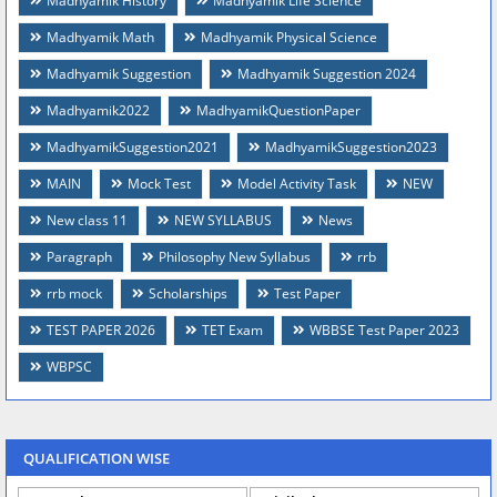
Madhyamik History
Madhyamik Life Science
Madhyamik Math
Madhyamik Physical Science
Madhyamik Suggestion
Madhyamik Suggestion 2024
Madhyamik2022
MadhyamikQuestionPaper
MadhyamikSuggestion2021
MadhyamikSuggestion2023
MAIN
Mock Test
Model Activity Task
NEW
New class 11
NEW SYLLABUS
News
Paragraph
Philosophy New Syllabus
rrb
rrb mock
Scholarships
Test Paper
TEST PAPER 2026
TET Exam
WBBSE Test Paper 2023
WBPSC
QUALIFICATION WISE