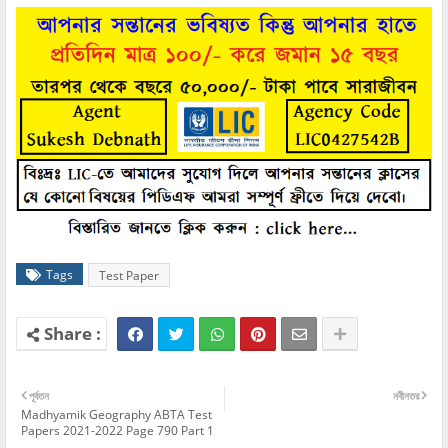
Tags
Test Paper
পূর্বতন
নবীনতর
Madhyamik Geography ABTA Test
Papers 2021-2022 Page 790 Part 1