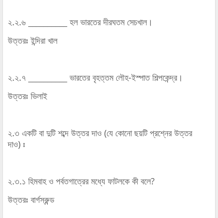
২.২.৬ __________ হল ভারতের দীরঘতম সেচখাল।
উত্তরঃ ইন্দিরা খাল
২.২.৭ __________ ভারতের বৃহত্তম লৌহ-ইস্পাত শিল্পকেন্দ্র।
উত্তরঃ ভিলাই
২.৩ একটি বা দুটি শব্দে উত্তর দাও (যে কোনো ছয়টি প্রশ্নের উত্তর
দাও) ঃ
২.৩.১ হিমবাহ ও পর্বতগাত্রের মধ্যে ফাটলকে কী বলে?
উত্তরঃ বার্গস্রুন্ড