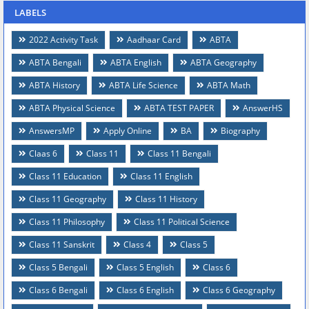
LABELS
2022 Activity Task
Aadhaar Card
ABTA
ABTA Bengali
ABTA English
ABTA Geography
ABTA History
ABTA Life Science
ABTA Math
ABTA Physical Science
ABTA TEST PAPER
AnswerHS
AnswersMP
Apply Online
BA
Biography
Claas 6
Class 11
Class 11 Bengali
Class 11 Education
Class 11 English
Class 11 Geography
Class 11 History
Class 11 Philosophy
Class 11 Political Science
Class 11 Sanskrit
Class 4
Class 5
Class 5 Bengali
Class 5 English
Class 6
Class 6 Bengali
Class 6 English
Class 6 Geography