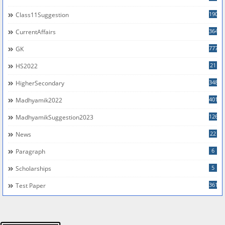
190
Class11Suggestion
364
CurrentAffairs
777
GK
21
HS2022
348
HigherSecondary
401
Madhyamik2022
126
MadhyamikSuggestion2023
22
News
6
Paragraph
5
Scholarships
361
Test Paper