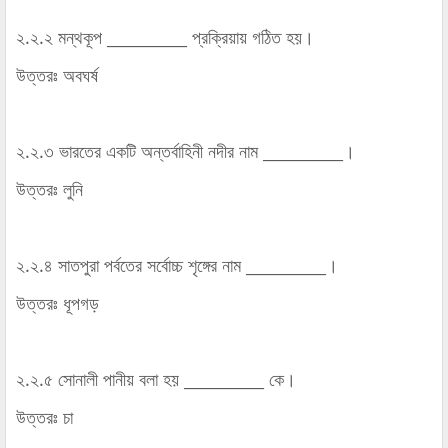
২.২.২ মন্থকূপ __________ প্রক্রিয়ায় গঠিত হয়।
উত্তরঃ অবঘর্ষ
২.২.৩ ভারতের একটি অন্তর্বাহিনী নদীর নাম __________।
উত্তরঃ লুনি
২.২.৪ সাতপুরা পর্বতের সর্বোচ্চ শৃঙ্গের নাম __________।
উত্তরঃ ধূপগড়
২.২.৫ সোনালী পানীয় বলা হয় __________ কে।
উত্তরঃ চা