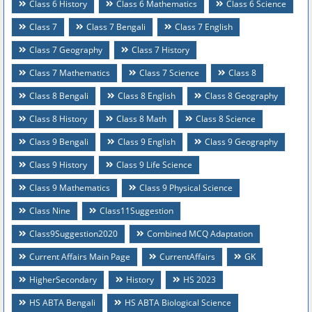
Class 6 History
Class 6 Mathematics
Class 6 Science
Class 7
Class 7 Bengali
Class 7 English
Class 7 Geography
Class 7 History
Class 7 Mathematics
Class 7 Science
Class 8
Class 8 Bengali
Class 8 English
Class 8 Geography
Class 8 History
Class 8 Math
Class 8 Science
Class 9 Bengali
Class 9 English
Class 9 Geography
Class 9 History
Class 9 Life Science
Class 9 Mathematics
Class 9 Physical Science
Class Nine
Class11Suggestion
Class9Suggestion2020
Combined MCQ Adaptation
Current Affairs Main Page
CurrentAffairs
GK
HigherSecondary
History
HS 2023
HS ABTA Bengali
HS ABTA Biological Science