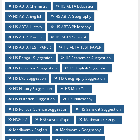
HS ABTA Chemistry
HS ABTA Education
HS ABTA English
HS ABTA Geography
HS ABTA History
HS ABTA Philosophy
HS ABTA Physics
HS ABTA Sanskrit
HS ABTA TEST PAPER
HS ABTA TEST PAPER
HS Bengali Suggestion
HS Economics Suggestion
HS Education Suggestion
HS English Suggestion
HS EVS Suggestion
HS Geography Suggestion
HS History Suggestion
HS Mock Test
HS Nutrition Suggestion
HS Philosophy
HS Political Science Suggestion
HS Sanskrit Suggestion
HS2022
HSQuestionPaper
Madhyamik Bengali
Madhyamik English
Madhyamik Geography