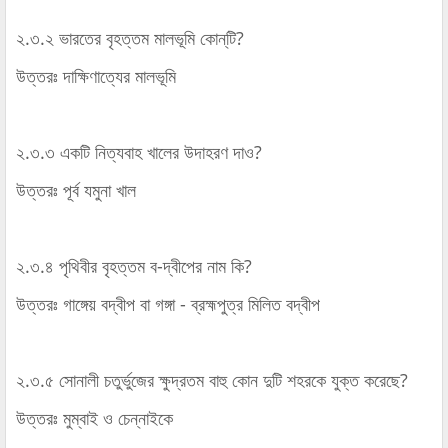
২.৩.২ ভারতের বৃহত্তম মালভূমি কোন্‌টি?
উত্তরঃ দাক্ষিণাত্যের মালভূমি
২.৩.৩ একটি নিত্যবাহ খালের উদাহরণ দাও?
উত্তরঃ পূর্ব যমুনা খাল
২.৩.৪ পৃথিবীর বৃহত্তম ব-দ্বীপের নাম কি?
উত্তরঃ গাঙ্গেয় বদ্বীপ বা গঙ্গা - ব্রহ্মপুত্র মিলিত বদ্বীপ
২.৩.৫ সোনালী চতুর্ভুজের ক্ষুদ্রতম বাহু কোন দুটি শহরকে যুক্ত করেছে?
উত্তরঃ মুম্বাই ও চেন্নাইকে