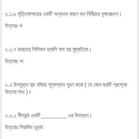
২.১.৬ মৃত্তিকাক্ষয়ের একটি অন্যতম কারণ হল নির্বিচারে বৃক্ষচ্ছেদন।
উত্তরঃ শু
২.১.৭ ভারতের সিলিকন ভ্যালি বলা হয় মুম্বাইকে।
উত্তরঃ অ
২.২ উপযুক্ত শব্দ বসিয়ে শূন্যস্থান পূরণ করো ( যে কোন ছয়টি প্রশ্নের
উত্তর দাও ) ঃ
২.২.১ নীলকন্ঠ একটি __________ এর উদাহরণ।
উত্তরঃ পিরামিড চূড়ার