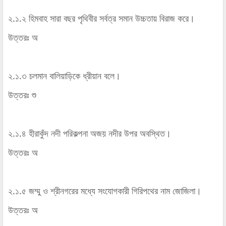
২.১.২ হিমবাহ সারা বছর পৃথিবীর সর্বত্র সমান উচ্চতায় বিরাজ করে।
উত্তরঃ অ
২.১.৩ চলমান বালিয়াড়িকে ধ্রীয়ান বলে।
উত্তরঃ শু
২.১.৪ হীরাকুঁদ নদী পরিকল্পনা অজয় নদীর উপর অবস্থিত।
উত্তরঃ অ
২.১.৫ জম্মু ও শ্রীনগরের মধ্যে সংযোগকারী গিরিপথের নাম জোজিলা।
উত্তরঃ অ