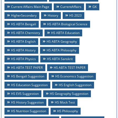
Current Affairs Main Page
CurrentAffairs
GK
HigherSecondary
History
HS 2023
HS ABTA Bengali
HS ABTA Biological Science
HS ABTA Chemistry
HS ABTA Education
HS ABTA English
HS ABTA Geography
HS ABTA History
HS ABTA Philosophy
HS ABTA Physics
HS ABTA Sanskrit
HS ABTA TEST PAPER
HS ABTA TEST PAPER
HS Bengali Suggestion
HS Economics Suggestion
HS Education Suggestion
HS English Suggestion
HS EVS Suggestion
HS Geography Suggestion
HS History Suggestion
HS Mock Test
HS Nutrition Suggestion
HS Philosophy