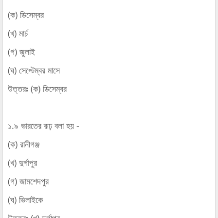
(ক) ডিসেম্বর
(খ) মার্চ
(গ) জুলাই
(ঘ) সেপ্টেম্বর মাসে
উত্তরঃ (ক) ডিসেম্বর
১.৯ ভারতের রূঢ় বলা হয় -
(ক) রানীগঞ্জ
(খ) দুর্গাপুর
(গ) জামশেদপুর
(ঘ) ভিলাইকে
উত্তরঃ (খ) দুর্গাপুর