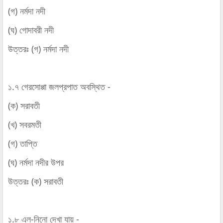
(গ) নর্মদা নদী
(ঘ) গোদাবরী নদী
উত্তরঃ (গ) নর্মদা নদী
১.৭ গেরসোপ্পা জলপ্রপাত অবস্থিত -
(ক) সরাবতী
(খ) সবরমতী
(গ) তাপ্তি
(ঘ) নর্মদা নদীর উপর
উত্তরঃ (ক) সরাবতী
১.৮ এল-নিনো দেখা যায় -