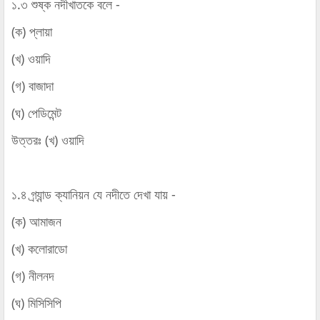
১.৩ শুষ্ক নদীখাতকে বলে -
(ক) প্লায়া
(খ) ওয়াদি
(গ) বাজাদা
(ঘ) পেডিমেন্ট
উত্তরঃ (খ) ওয়াদি
১.৪ গ্র্যান্ড ক্যানিয়ন যে নদীতে দেখা যায় -
(ক) আমাজন
(খ) কলোরাডো
(গ) নীলনদ
(ঘ) মিসিসিপি