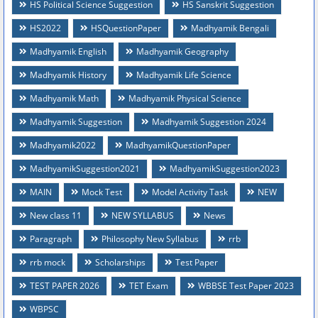
HS Political Science Suggestion
HS Sanskrit Suggestion
HS2022
HSQuestionPaper
Madhyamik Bengali
Madhyamik English
Madhyamik Geography
Madhyamik History
Madhyamik Life Science
Madhyamik Math
Madhyamik Physical Science
Madhyamik Suggestion
Madhyamik Suggestion 2024
Madhyamik2022
MadhyamikQuestionPaper
MadhyamikSuggestion2021
MadhyamikSuggestion2023
MAIN
Mock Test
Model Activity Task
NEW
New class 11
NEW SYLLABUS
News
Paragraph
Philosophy New Syllabus
rrb
rrb mock
Scholarships
Test Paper
TEST PAPER 2026
TET Exam
WBBSE Test Paper 2023
WBPSC