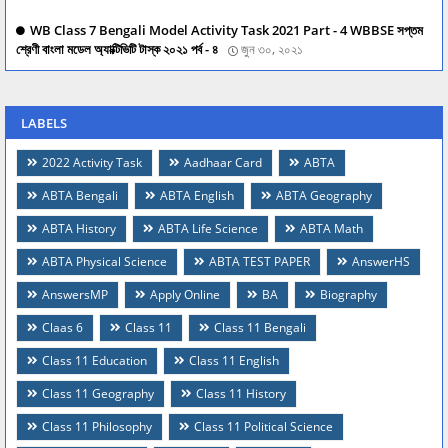
WB Class 7 Bengali Model Activity Task 2021 Part - 4 WBBSE সপ্তম
শ্রেণী বাংলা মডেল অ্যাক্টিভিটি টাস্ক ২০২১ পর্ব - ৪
জুন ৩০, ২০২১
LABELS
2022 Activity Task
Aadhaar Card
ABTA
ABTA Bengali
ABTA English
ABTA Geography
ABTA History
ABTA Life Science
ABTA Math
ABTA Physical Science
ABTA TEST PAPER
AnswerHS
AnswersMP
Apply Online
BA
Biography
Claas 6
Class 11
Class 11 Bengali
Class 11 Education
Class 11 English
Class 11 Geography
Class 11 History
Class 11 Philosophy
Class 11 Political Science