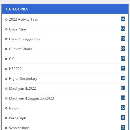
CATEGORIES
96
2022 Activity Task
538
Class Nine
190
Class11Suggestion
364
CurrentAffairs
777
GK
21
HS2022
348
HigherSecondary
401
Madhyamik2022
126
MadhyamikSuggestion2023
22
News
6
Paragraph
5
Scholarships