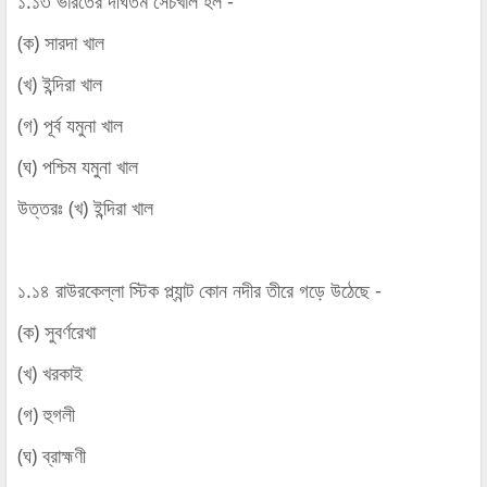
১.১৩ ভারতের দীর্ঘতম সেচখাল হল -
(ক) সারদা খাল
(খ) ইন্দিরা খাল
(গ) পূর্ব যমুনা খাল
(ঘ) পশ্চিম যমুনা খাল
উত্তরঃ (খ) ইন্দিরা খাল
১.১৪ রাউরকেল্লা স্টিক প্ল্যান্ট কোন নদীর তীরে গড়ে উঠেছে -
(ক) সুবর্ণরেখা
(খ) খরকাই
(গ) হুগলী
(ঘ) ব্রাহ্মণী