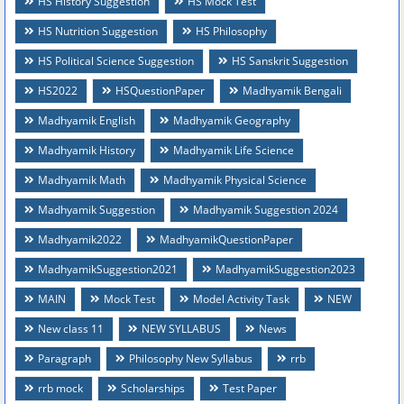
HS History Suggestion
HS Mock Test
HS Nutrition Suggestion
HS Philosophy
HS Political Science Suggestion
HS Sanskrit Suggestion
HS2022
HSQuestionPaper
Madhyamik Bengali
Madhyamik English
Madhyamik Geography
Madhyamik History
Madhyamik Life Science
Madhyamik Math
Madhyamik Physical Science
Madhyamik Suggestion
Madhyamik Suggestion 2024
Madhyamik2022
MadhyamikQuestionPaper
MadhyamikSuggestion2021
MadhyamikSuggestion2023
MAIN
Mock Test
Model Activity Task
NEW
New class 11
NEW SYLLABUS
News
Paragraph
Philosophy New Syllabus
rrb
rrb mock
Scholarships
Test Paper