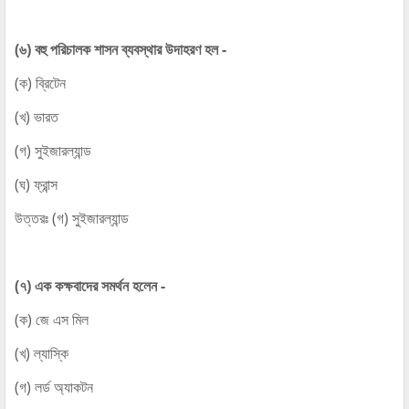
(৬) বহু পরিচালক শাসন ব্যবস্থার উদাহরণ হল -
(ক) ব্রিটেন
(খ) ভারত
(গ) সুইজারল্যান্ড
(ঘ) ফ্রান্স
উত্তরঃ (গ) সুইজারল্যান্ড
(৭) এক কক্ষবাদের সমর্থন হলেন -
(ক) জে এস মিল
(খ) ল্যাস্কি
(গ) লর্ড অ্যাকটন