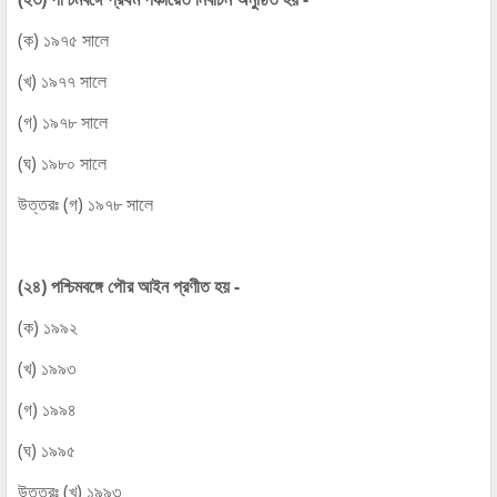
(ক) ১৯৭৫ সালে
(খ) ১৯৭৭ সালে
(গ) ১৯৭৮ সালে
(ঘ) ১৯৮০ সালে
উত্তরঃ (গ) ১৯৭৮ সালে
(২৪) পশ্চিমবঙ্গে পৌর আইন প্রণীত হয় -
(ক) ১৯৯২
(খ) ১৯৯৩
(গ) ১৯৯৪
(ঘ) ১৯৯৫
উত্তরঃ (খ) ১৯৯৩