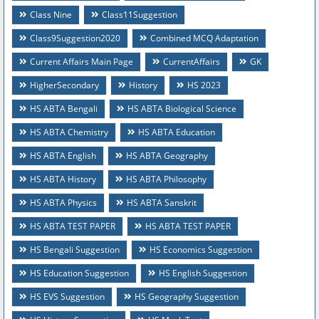
Class Nine
Class11Suggestion
Class9Suggestion2020
Combined MCQ Adaptation
Current Affairs Main Page
CurrentAffairs
GK
HigherSecondary
History
HS 2023
HS ABTA Bengali
HS ABTA Biological Science
HS ABTA Chemistry
HS ABTA Education
HS ABTA English
HS ABTA Geography
HS ABTA History
HS ABTA Philosophy
HS ABTA Physics
HS ABTA Sanskrit
HS ABTA TEST PAPER
HS ABTA TEST PAPER
HS Bengali Suggestion
HS Economics Suggestion
HS Education Suggestion
HS English Suggestion
HS EVS Suggestion
HS Geography Suggestion