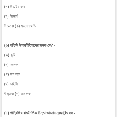
(গ) ই এইচ কার
(ঘ) জিমার্ন
উত্তরঃ (ক) মরগেন থাউ
(৩) পশ্চিমি উদারনীতিবাদের জনক কে? -
(ক) কান্ট
(খ) হেগেল
(গ) জন লক
(ঘ) ডাইসি
উত্তরঃ (গ) জন লক
(৪) গান্ধিজির রাজনৈতিক চিন্তা ভাবনার কেন্দ্রবিন্দু হল -