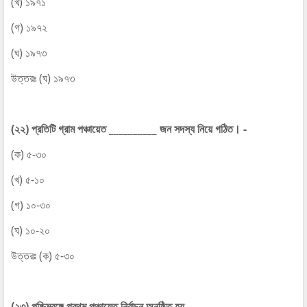
(খ) ১৯৭১
(গ) ১৯৭২
(ঘ) ১৯৭৩
উত্তরঃ (ঘ) ১৯৭৩
(২২) প্রতিটি গ্রাম পঞ্চায়েত __________ জন সদস্য নিয়ে গঠিত। -
(ক) ৫-৩০
(খ) ৫-১০
(গ) ১০-৩০
(ঘ) ১০-২০
উত্তরঃ (ক) ৫-৩০
(২৩) পশ্চিমবঙ্গে প্রথম পঞ্চায়েত নির্বাচন অনুষ্ঠিত হয় -