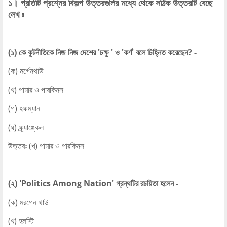
১। প্রতিটি প্রশ্নের বিকল্প উত্তরগুলির মধ্যে থেকে সঠিক উত্তরটি বেছে
লেখ ঃ
(১) কে কূটনীতিকে নিজ নিজ দেশের 'চক্ষু ' ও 'কর্ণ' বলে চিহ্নিত করেছেন? -
(ক) মর্গেনথাউ
(খ) পামার ও পারকিনস
(গ) হফম্যান
(ঘ) ফ্র্যাঙ্কেল
উত্তরঃ (খ) পামার ও পারকিনস
(২) 'Politics Among Nation' গ্রন্থটির রচয়িতা হলেন -
(ক) মরগেন থাউ
(খ) হলস্টি