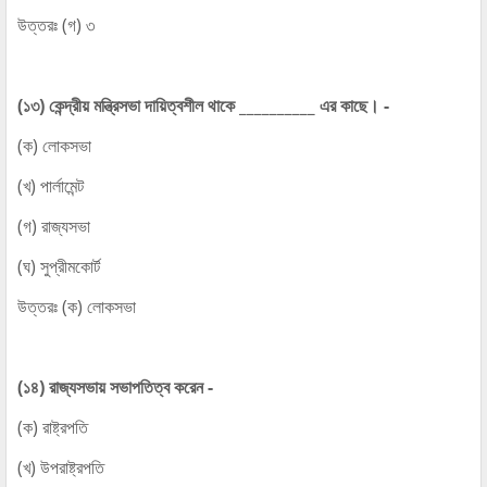
উত্তরঃ (গ) ৩
(১৩) কেন্দ্রীয় মন্ত্রিসভা দায়িত্বশীল থাকে __________ এর কাছে। -
(ক) লোকসভা
(খ) পার্লামেন্ট
(গ) রাজ্যসভা
(ঘ) সুপ্রীমকোর্ট
উত্তরঃ (ক) লোকসভা
(১৪) রাজ্যসভায় সভাপতিত্ব করেন -
(ক) রাষ্ট্রপতি
(খ) উপরাষ্ট্রপতি