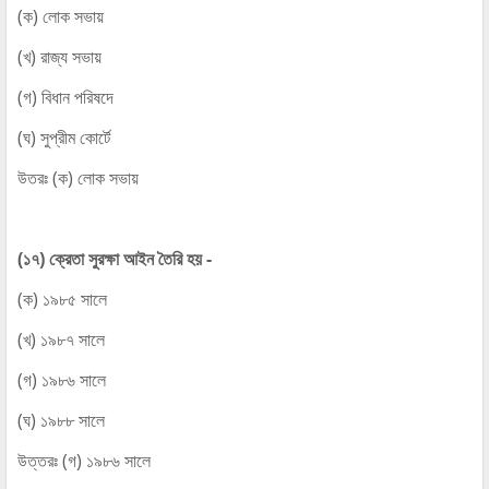
(ক) লোক সভায়
(খ) রাজ্য সভায়
(গ) বিধান পরিষদে
(ঘ) সুপ্রীম কোর্টে
উতরঃ (ক) লোক সভায়
(১৭) ক্রেতা সুরক্ষা আইন তৈরি হয় -
(ক) ১৯৮৫ সালে
(খ) ১৯৮৭ সালে
(গ) ১৯৮৬ সালে
(ঘ) ১৯৮৮ সালে
উত্তরঃ (গ) ১৯৮৬ সালে