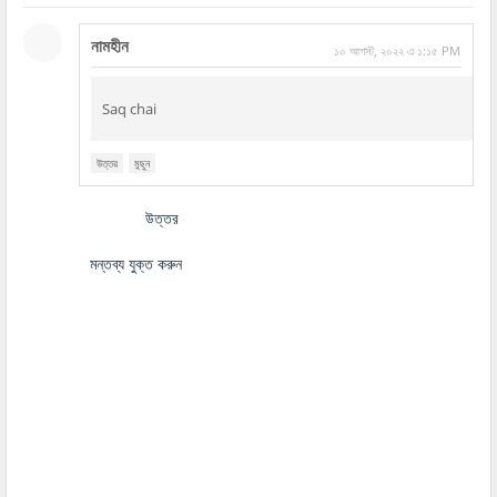
নামহীন
১০ আগস্ট, ২০২২ এ ১:১৫ PM
Saq chai
উত্তর
মুছুন
উত্তর
মন্তব্য যুক্ত করুন