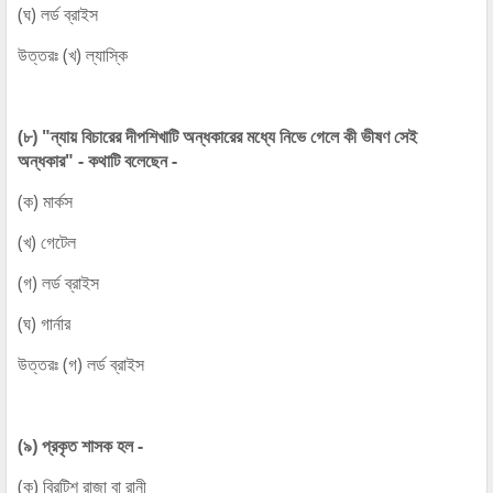
(ঘ) লর্ড ব্রাইস
উত্তরঃ (খ) ল্যাস্কি
(৮) "ন্যায় বিচারের দীপশিখাটি অন্ধকারের মধ্যে নিভে গেলে কী ভীষণ সেই
অন্ধকার" - কথাটি বলেছেন -
(ক) মার্কস
(খ) গেটেল
(গ) লর্ড ব্রাইস
(ঘ) গার্নার
উত্তরঃ (গ) লর্ড ব্রাইস
(৯) প্রকৃত শাসক হল -
(ক) ব্রিটিশ রাজা বা রানী