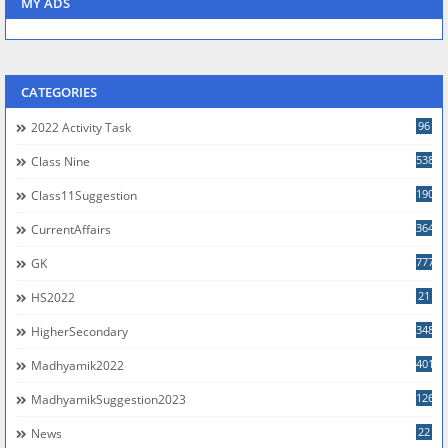
MY ADS
CATEGORIES
96
2022 Activity Task
538
Class Nine
190
Class11Suggestion
364
CurrentAffairs
777
GK
21
HS2022
348
HigherSecondary
401
Madhyamik2022
126
MadhyamikSuggestion2023
22
News