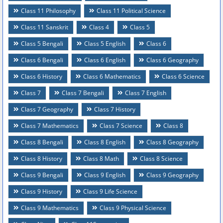
Class 11 Philosophy
Class 11 Political Science
Class 11 Sanskrit
Class 4
Class 5
Class 5 Bengali
Class 5 English
Class 6
Class 6 Bengali
Class 6 English
Class 6 Geography
Class 6 History
Class 6 Mathematics
Class 6 Science
Class 7
Class 7 Bengali
Class 7 English
Class 7 Geography
Class 7 History
Class 7 Mathematics
Class 7 Science
Class 8
Class 8 Bengali
Class 8 English
Class 8 Geography
Class 8 History
Class 8 Math
Class 8 Science
Class 9 Bengali
Class 9 English
Class 9 Geography
Class 9 History
Class 9 Life Science
Class 9 Mathematics
Class 9 Physical Science