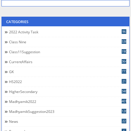
CATEGORIES
96
2022 Activity Task
538
Class Nine
190
Class11Suggestion
364
CurrentAffairs
777
GK
21
HS2022
348
HigherSecondary
401
Madhyamik2022
126
MadhyamikSuggestion2023
22
News
6