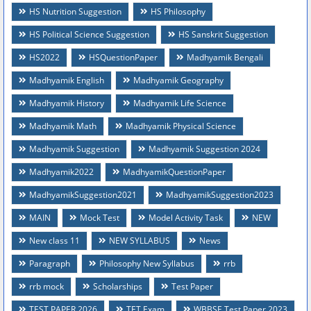
HS Nutrition Suggestion
HS Philosophy
HS Political Science Suggestion
HS Sanskrit Suggestion
HS2022
HSQuestionPaper
Madhyamik Bengali
Madhyamik English
Madhyamik Geography
Madhyamik History
Madhyamik Life Science
Madhyamik Math
Madhyamik Physical Science
Madhyamik Suggestion
Madhyamik Suggestion 2024
Madhyamik2022
MadhyamikQuestionPaper
MadhyamikSuggestion2021
MadhyamikSuggestion2023
MAIN
Mock Test
Model Activity Task
NEW
New class 11
NEW SYLLABUS
News
Paragraph
Philosophy New Syllabus
rrb
rrb mock
Scholarships
Test Paper
TEST PAPER 2026
TET Exam
WBBSE Test Paper 2023