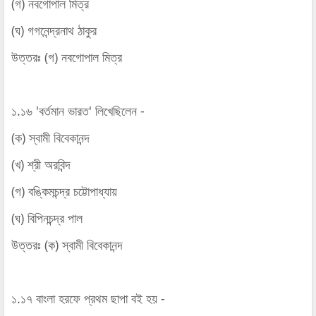
(গ) নবগোপাল মিত্র
(ঘ) গগনেন্দ্রনাথ ঠাকুর
উত্তরঃ (গ) নবগোপাল মিত্র
১.১৬ 'বর্তমান ভারত' লিখেছিলেন -
(ক) স্বামী বিবেকানন্দ
(খ) শ্রী অরবিন্দ
(গ) বঙ্কিমচন্দ্র চট্টোপাধ্যায়
(ঘ) বিপিনচন্দ্র পাল
উত্তরঃ (ক) স্বামী বিবেকানন্দ
১.১৭ বাংলা হরফে প্রথম ছাপা বই হয় -