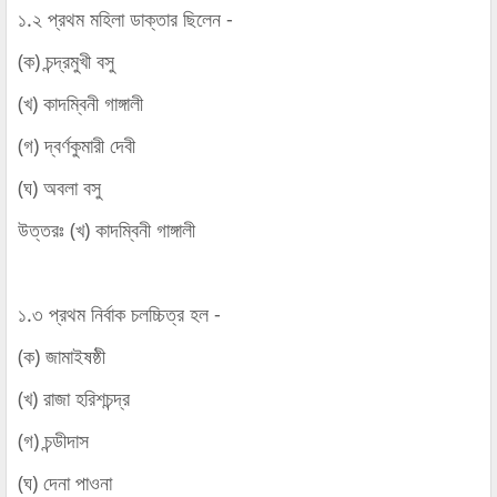
১.২ প্রথম মহিলা ডাক্তার ছিলেন -
(ক) চন্দ্রমুখী বসু
(খ) কাদম্বিনী গাঙ্গালী
(গ) দ্বর্ণকুমারী দেবী
(ঘ) অবলা বসু
উত্তরঃ (খ) কাদম্বিনী গাঙ্গালী
১.৩ প্রথম নির্বাক চলচ্চিত্র হল -
(ক) জামাইষষ্ঠী
(খ) রাজা হরিশচন্দ্র
(গ) চন্ডীদাস
(ঘ) দেনা পাওনা