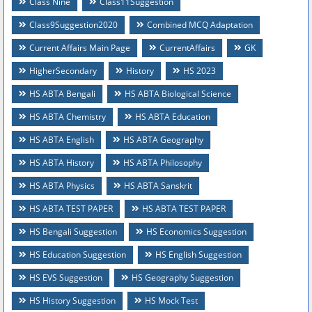
Class Nine
Class11Suggestion
Class9Suggestion2020
Combined MCQ Adaptation
Current Affairs Main Page
CurrentAffairs
GK
HigherSecondary
History
HS 2023
HS ABTA Bengali
HS ABTA Biological Science
HS ABTA Chemistry
HS ABTA Education
HS ABTA English
HS ABTA Geography
HS ABTA History
HS ABTA Philosophy
HS ABTA Physics
HS ABTA Sanskrit
HS ABTA TEST PAPER
HS ABTA TEST PAPER
HS Bengali Suggestion
HS Economics Suggestion
HS Education Suggestion
HS English Suggestion
HS EVS Suggestion
HS Geography Suggestion
HS History Suggestion
HS Mock Test