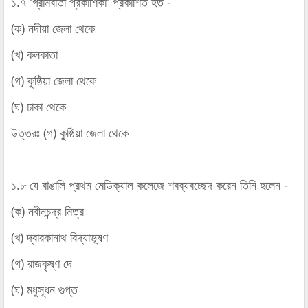
১.৭ 'গ্রামবার্তা প্রকাশিকা' প্রকাশিত হত -
(ক) নদীয়া জেলা থেকে
(খ) কলকাতা
(গ) কুষ্ঠিয়া জেলা থেকে
(ঘ) ঢাকা থেকে
উত্তরঃ (গ) কুষ্ঠিয়া জেলা থেকে
১.৮ যে বাঙালি প্রথম মেডিক্যাল কলেজে শবব্যবচ্ছেদ করেন তিনি হলেন -
(ক) নবীনচন্দ্র মিত্র
(খ) দ্বারকানাথ বিদ্যাভূষণ
(গ) রাজকৃষ্ণ দে
(ঘ) মধুসূধন গুপ্ত