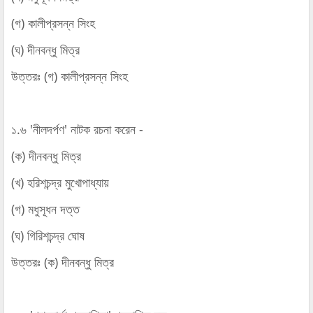
(গ) কালীপ্রসন্ন সিংহ
(ঘ) দীনবন্ধু মিত্র
উত্তরঃ (গ) কালীপ্রসন্ন সিংহ
১.৬ 'নীলদর্পণ' নাটক রচনা করেন -
(ক) দীনবন্ধু মিত্র
(খ) হরিশচন্দ্র মুখোপাধ্যায়
(গ) মধুসূধন দত্ত
(ঘ) গিরিশচন্দ্র ঘোষ
উত্তরঃ (ক) দীনবন্ধু মিত্র