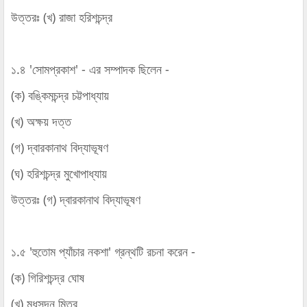
উত্তরঃ (খ) রাজা হরিশচন্দ্র
১.৪ 'সোমপ্রকাশ' - এর সম্পাদক ছিলেন -
(ক) বঙ্কিমচন্দ্র চট্টপাধ্যায়
(খ) অক্ষয় দত্ত
(গ) দ্বারকানাথ বিদ্যাভূষণ
(ঘ) হরিশচন্দ্র মুখোপাধ্যায়
উত্তরঃ (গ) দ্বারকানাথ বিদ্যাভূষণ
১.৫ 'হুতোম প্যাঁচার নকশা' গ্রন্থটি রচনা করেন -
(ক) গিরিশচন্দ্র ঘোষ
(খ) মধুসূদন মিত্র