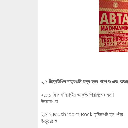
২.১ নিম্নলিখিত বাক্যগুলি শুদ্ধ হলে পাশে শু এবং অশ
২.১.১ সিফ্‌ বালিয়াড়ীর আকৃতি পিরামিডের মত।
উত্তরঃ অ
২.১.২ Mushroom Rock ভূমিরূপটি হল গৌর।
উত্তরঃ শু