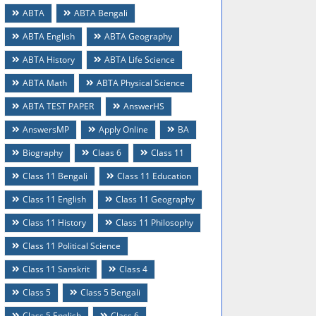
ABTA
ABTA Bengali
ABTA English
ABTA Geography
ABTA History
ABTA Life Science
ABTA Math
ABTA Physical Science
ABTA TEST PAPER
AnswerHS
AnswersMP
Apply Online
BA
Biography
Claas 6
Class 11
Class 11 Bengali
Class 11 Education
Class 11 English
Class 11 Geography
Class 11 History
Class 11 Philosophy
Class 11 Political Science
Class 11 Sanskrit
Class 4
Class 5
Class 5 Bengali
Class 5 English
Class 6