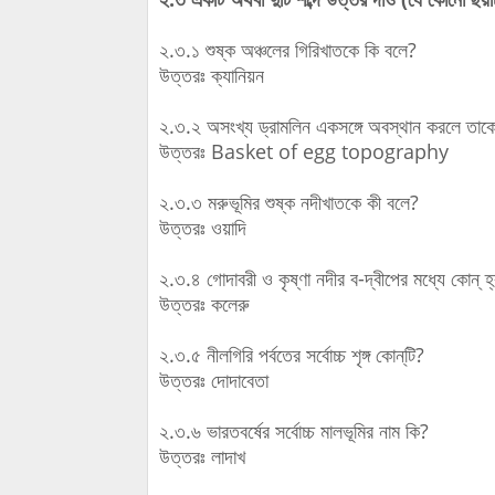
২.৩.১ শুষ্ক অঞ্চলের গিরিখাতকে কি বলে?
উত্তরঃ ক্যানিয়ন
২.৩.২ অসংখ্য ড্রামলিন একসঙ্গে অবস্থান করলে তাক
উত্তরঃ Basket of egg topography
২.৩.৩ মরুভূমির শুষ্ক নদীখাতকে কী বলে?
উত্তরঃ ওয়াদি
২.৩.৪ গোদাবরী ও কৃষ্ণা নদীর ব-দ্বীপের মধ্যে কোন্‌ 
উত্তরঃ কলেরু
২.৩.৫ নীলগিরি পর্বতের সর্বোচ্চ শৃঙ্গ কোন্‌টি?
উত্তরঃ দোদাবেতা
২.৩.৬ ভারতবর্ষের সর্বোচ্চ মালভূমির নাম কি?
উত্তরঃ লাদাখ