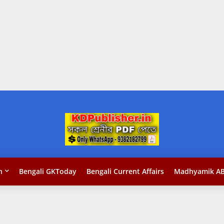
n
Bengali GKToday
Bengali Current Affairs
Madhyamik AB