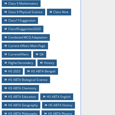
Class 9 Mathematics
Class 9 Physical Science
Class Nine
Class11Suggestion
Class9Suggestion2020
Combined MCQ Adaptation
Current Affairs Main Page
CurrentAffairs
GK
HigherSecondary
History
HS 2023
HS ABTA Bengali
HS ABTA Biological Science
HS ABTA Chemistry
HS ABTA Education
HS ABTA English
HS ABTA Geography
HS ABTA History
HS ABTA Philosophy
HS ABTA Physics