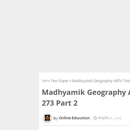
হোম
Test Paper
Madhyamik Geography ABTA Test 
Madhyamik Geography A
273 Part 2
Online Education
জানুয়ারি ১০, ২০২২