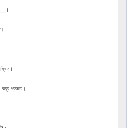
____।
রদ।
বস্থিত।
বায়ুর প্রভাবে।
ি) ঃ