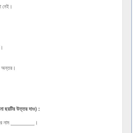
কা নেই।
ে।
র অন্তর।
োনো ছয়টির উত্তর দাও) :
 তার নাম __________।