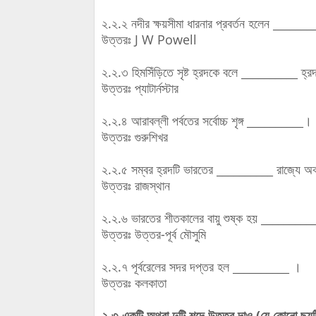
২.২.২ নদীর ক্ষয়সীমা ধারনার প্রবর্তন হলেন ______
উত্তরঃ J W Powell
২.২.৩ হিমসিঁড়িতে সৃষ্ট হ্রদকে বলে __________ হ্
উত্তরঃ প্যাটার্নস্টার
২.২.৪ আরাবল্লী পর্বতের সর্বোচ্চ শৃঙ্গ __________।
উত্তরঃ গুরুশিখর
২.২.৫ সম্বর হ্রদটি ভারতের __________ রাজ্যে অ
উত্তরঃ রাজস্থান
২.২.৬ ভারতের শীতকালের বায়ু শুষ্ক হয় __________ 
উত্তরঃ উত্তর-পূর্ব মৌসুমি
২.২.৭ পূর্বরেলের সদর দপ্তর হল __________ ।
উত্তরঃ কলকাতা
২.৩ একটি অথবা দুটি শব্দে উত্তর দাও (যে কোনো ছয়ট