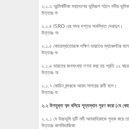
২.১.৩ আন্টার্কটিকা মহাদেশের ভূমিরূপ গঠনে নদীর ভূমি
উত্তরঃ শু
২.১.৪ ISRO এর সদর দপ্তর অবস্থিত দেরাদুন।
উত্তরঃ অ
২.১.৫ কোয়েম্বাতোরকে দক্ষিণ ভারতের ম্যাঞ্চেস্টার বল
উত্তরঃ শু
২.১.৬ ভারতের জনসংখ্যা গণনা করা হয় প্রতি ১২ বছ
উত্তরঃ অ
২.১.৭ কোচিন বন্দরকে আরব সাগরের রানী বলে।
উত্তরঃ শু
২.২ উপযুক্ত শব্দ বসিয়ে শূন্যস্থান পূরণ করো (যে ক
২.২.১ যে উচ্চভূমি দুটি নদী আববাহিকাকে পৃথক করে
উত্তরঃ জলবিভাজিকা