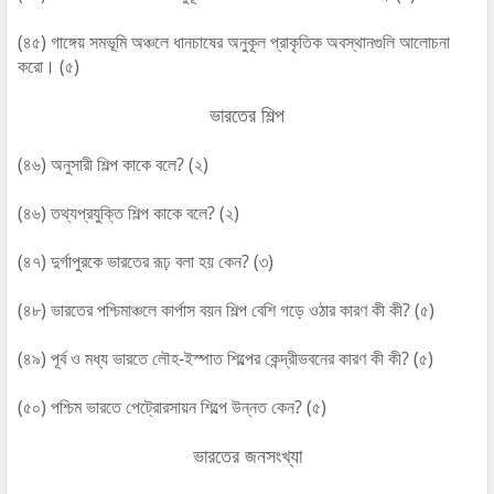
(৪৫) গাঙ্গেয় সমভূমি অঞ্চলে ধানচাষের অনুকূল প্রাকৃতিক অবস্থানগুলি আলোচনা
করো। (৫)
ভারতের শিল্প
(৪৬) অনুসারী শিল্প কাকে বলে? (২)
(৪৬) তথ্যপ্রযুক্তি শিল্প কাকে বলে? (২)
(৪৭) দুর্গাপুরকে ভারতের রূঢ় বলা হয় কেন? (৩)
(৪৮) ভারতের পশ্চিমাঞ্চলে কার্পাস বয়ন শিল্প বেশি গড়ে ওঠার কারণ কী কী? (৫)
(৪৯) পূর্ব ও মধ্য ভারতে লৌহ-ইস্পাত শিল্পের কেন্দ্রীভবনের কারণ কী কী? (৫)
(৫০) পশ্চিম ভারতে পেট্রোরসায়ন শিল্পে উন্নত কেন? (৫)
ভারতের জনসংখ্যা