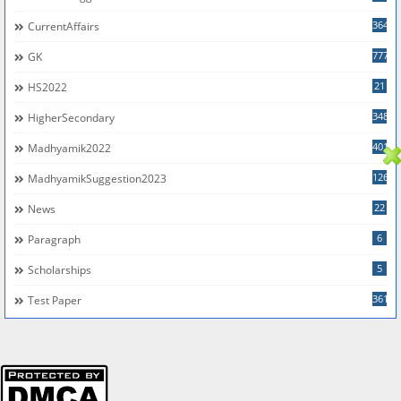
364
CurrentAffairs
777
GK
21
HS2022
348
HigherSecondary
401
Madhyamik2022
126
MadhyamikSuggestion2023
22
News
6
Paragraph
5
Scholarships
361
Test Paper