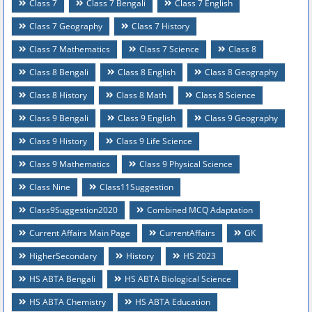
Class 7
Class 7 Bengali
Class 7 English
Class 7 Geography
Class 7 History
Class 7 Mathematics
Class 7 Science
Class 8
Class 8 Bengali
Class 8 English
Class 8 Geography
Class 8 History
Class 8 Math
Class 8 Science
Class 9 Bengali
Class 9 English
Class 9 Geography
Class 9 History
Class 9 Life Science
Class 9 Mathematics
Class 9 Physical Science
Class Nine
Class11Suggestion
Class9Suggestion2020
Combined MCQ Adaptation
Current Affairs Main Page
CurrentAffairs
GK
HigherSecondary
History
HS 2023
HS ABTA Bengali
HS ABTA Biological Science
HS ABTA Chemistry
HS ABTA Education