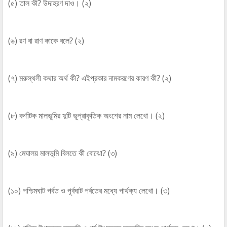
(৫) তাল কী? উদাহরণ দাও। (২)
(৬) রণ বা রাণ কাকে বলে? (২)
(৭) মরুস্থলী কথার অর্থ কী? এইপ্রকার নামকরণের কারণ কী? (২)
(৮) কর্ণাটক মালভূমির দুটি ভূপ্রাকৃতিক অংশের নাম লেখো। (২)
(৯) মেঘালয় মালভূমি বিলতে কী বোঝো? (৩)
(১০) পশ্চিমঘাট পর্বত ও পূর্বঘাট পর্বতের মধ্যে পার্থক্য লেখো। (৩)