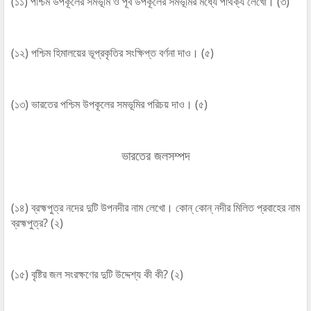
(১১) পশ্চিম উপকূলের সমভূমি ও পূর্ব উপকূলের সমভূমির মধ্যে পার্থক্য লেখো। (৩)
(১২) পশ্চিম হিমালয়ের ভূপ্রকৃতির সংক্ষিপ্ত বর্ণনা দাও। (৫)
(১৩) ভারতের পশ্চিম উপকূলের সমভূমির পরিচয় দাও। (৫)
ভারতের জলসম্পদ
(১৪) ব্রহ্মপুত্র নদের দুটি উপনদীর নাম লেখো। কোন্‌ কোন্‌ নদীর মিলিত প্রবাহের নাম
ব্রহ্মপুত্র? (২)
(১৫) বৃষ্টির জল সংরক্ষণের দুটি উদ্দেশ্য কী কী? (২)