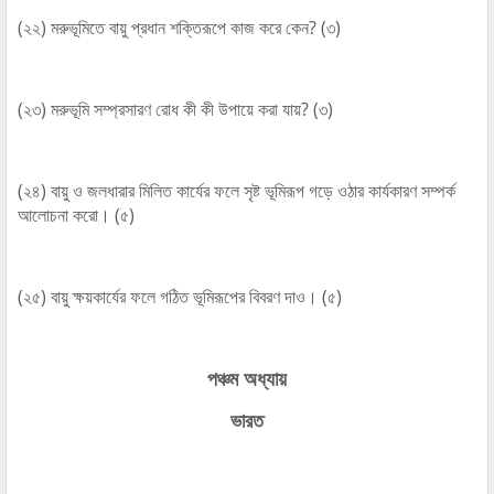
(২২) মরুভূমিতে বায়ু প্রধান শক্তিরূপে কাজ করে কেন? (৩)
(২৩) মরুভূমি সম্প্রসারণ রোধ কী কী উপায়ে করা যায়? (৩)
(২৪) বায়ু ও জলধারার মিলিত কার্যের ফলে সৃষ্ট ভূমিরূপ গড়ে ওঠার কার্যকারণ সম্পর্ক
আলোচনা করো। (৫)
(২৫) বায়ু ক্ষয়কার্যের ফলে গঠিত ভূমিরূপের বিবরণ দাও। (৫)
পঞ্চম অধ্যায়
ভারত