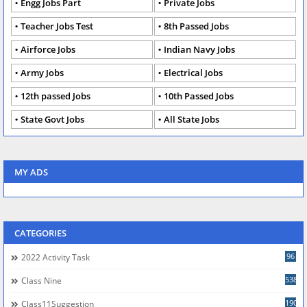
Engg Jobs Part
Private Jobs
Teacher Jobs Test
8th Passed Jobs
Airforce Jobs
Indian Navy Jobs
Army Jobs
Electrical Jobs
12th passed Jobs
10th Passed Jobs
State Govt Jobs
All State Jobs
MY ADS
CATEGORIES
96
2022 Activity Task
538
Class Nine
190
Class11Suggestion