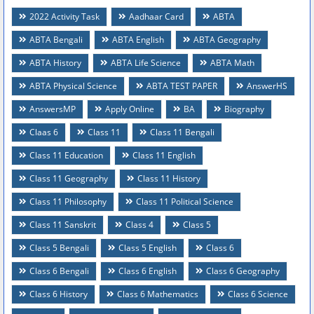
2022 Activity Task
Aadhaar Card
ABTA
ABTA Bengali
ABTA English
ABTA Geography
ABTA History
ABTA Life Science
ABTA Math
ABTA Physical Science
ABTA TEST PAPER
AnswerHS
AnswersMP
Apply Online
BA
Biography
Claas 6
Class 11
Class 11 Bengali
Class 11 Education
Class 11 English
Class 11 Geography
Class 11 History
Class 11 Philosophy
Class 11 Political Science
Class 11 Sanskrit
Class 4
Class 5
Class 5 Bengali
Class 5 English
Class 6
Class 6 Bengali
Class 6 English
Class 6 Geography
Class 6 History
Class 6 Mathematics
Class 6 Science