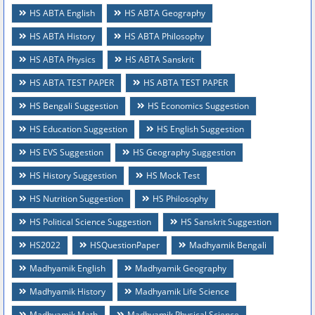
HS ABTA English
HS ABTA Geography
HS ABTA History
HS ABTA Philosophy
HS ABTA Physics
HS ABTA Sanskrit
HS ABTA TEST PAPER
HS ABTA TEST PAPER
HS Bengali Suggestion
HS Economics Suggestion
HS Education Suggestion
HS English Suggestion
HS EVS Suggestion
HS Geography Suggestion
HS History Suggestion
HS Mock Test
HS Nutrition Suggestion
HS Philosophy
HS Political Science Suggestion
HS Sanskrit Suggestion
HS2022
HSQuestionPaper
Madhyamik Bengali
Madhyamik English
Madhyamik Geography
Madhyamik History
Madhyamik Life Science
Madhyamik Math
Madhyamik Physical Science