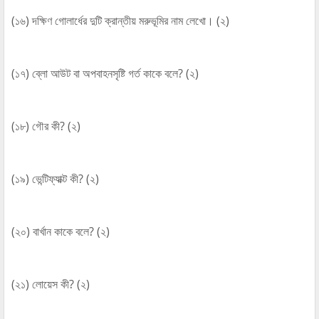
(১৬) দক্ষিণ গোলার্ধের দুটি ক্রান্তীয় মরুভূমির নাম লেখো। (২)
(১৭) ব্লো আউট বা অপবাহনসৃষ্টি গর্ত কাকে বলে? (২)
(১৮) গৌর কী? (২)
(১৯) ভেন্টিফ্যাক্ট কী? (২)
(২০) বার্খান কাকে বলে? (২)
(২১) লোয়েস কী? (২)