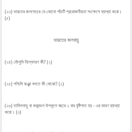
(২৩) ভারতের জলসেচের যে-কোনো পাঁচটি প্রয়োজনীয়তা সংক্ষেপে ব্যাখ্যা করো।
(৫)
ভারতের জলবায়ু
(২৪) মৌসুমি বিস্ফোরণ কী? (২)
(২৫) পশ্চিমি ঝঞ্ঝা বলতে কী বোঝো? (২)
(২৬) তামিলনাড়ু বা করমন্ডল উপকূলে বছরে ২ বার বৃষ্টিপাত হয় - এর কারণ ব্যাখ্যা
করো। (৩)