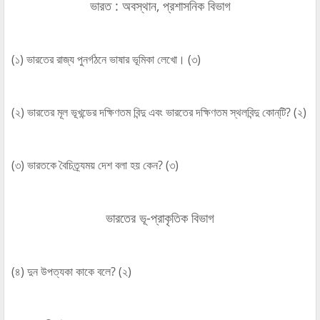
ভারত : অবস্থান, প্রশাসনিক বিভাগ
(১) ভারতের রাজ্য পুনর্গঠনে ভাষার ভূমিকা লেখো। (৩)
(২) ভারতের মূল ভূখন্ডের দক্ষিণতম বিন্দু এবং ভারতের দক্ষিণতম স্থলবিন্দু কোন্‌টি? (২)
(৩) ভারতকে বৈচিত্র্যময় দেশ বলা হয় কেন? (৩)
ভারতের ভূ-প্রাকৃতিক বিভাগ
(৪) দুন উপত্যকা কাকে বলে? (২)