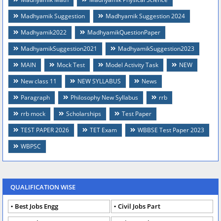
Madhyamik Suggestion
Madhyamik Suggestion 2024
Madhyamik2022
MadhyamikQuestionPaper
MadhyamikSuggestion2021
MadhyamikSuggestion2023
MAIN
Mock Test
Model Activity Task
NEW
New class 11
NEW SYLLABUS
News
Paragraph
Philosophy New Syllabus
rrb
rrb mock
Scholarships
Test Paper
TEST PAPER 2026
TET Exam
WBBSE Test Paper 2023
WBPSC
QUALIFICATION WISE
Best Jobs Engg
Civil Jobs Part