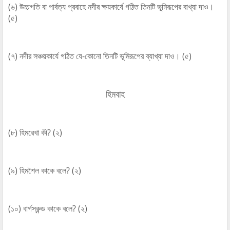
(৬) উচ্চগতি বা পার্বত্য প্রবাহে নদীর ক্ষয়কার্যে গঠিত তিনটি ভূমিরূপের বাখ্যা দাও।
(৫)
(৭) নদীর সঞ্চয়কার্যে গঠিত যে-কোনো তিনটি ভূমিরূপের ব্যাখ্যা দাও। (৫)
হিমবাহ
(৮) হিমরেখা কী? (২)
(৯) হিমশৈল কাকে বলে? (২)
(১০) বার্গস্রুন্ড কাকে বলে? (২)