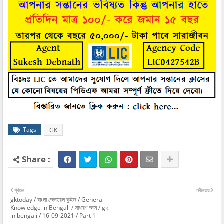
Tags
GK
পূর্বতন
নবীনতর
gktoday / বাংলা জেনারেল কুইজ / General
Knowledge in Bengali / সাধারণ জ্ঞান / gk
in bengali / 16-09-2021 / Part 1