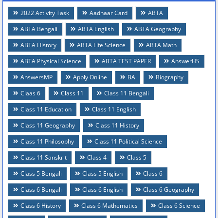
2022 Activity Task
Aadhaar Card
ABTA
ABTA Bengali
ABTA English
ABTA Geography
ABTA History
ABTA Life Science
ABTA Math
ABTA Physical Science
ABTA TEST PAPER
AnswerHS
AnswersMP
Apply Online
BA
Biography
Claas 6
Class 11
Class 11 Bengali
Class 11 Education
Class 11 English
Class 11 Geography
Class 11 History
Class 11 Philosophy
Class 11 Political Science
Class 11 Sanskrit
Class 4
Class 5
Class 5 Bengali
Class 5 English
Class 6
Class 6 Bengali
Class 6 English
Class 6 Geography
Class 6 History
Class 6 Mathematics
Class 6 Science