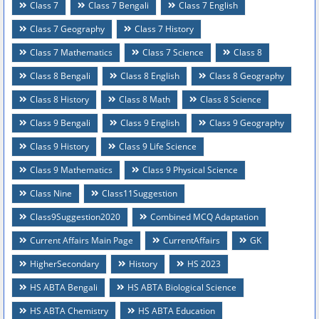
Class 7
Class 7 Bengali
Class 7 English
Class 7 Geography
Class 7 History
Class 7 Mathematics
Class 7 Science
Class 8
Class 8 Bengali
Class 8 English
Class 8 Geography
Class 8 History
Class 8 Math
Class 8 Science
Class 9 Bengali
Class 9 English
Class 9 Geography
Class 9 History
Class 9 Life Science
Class 9 Mathematics
Class 9 Physical Science
Class Nine
Class11Suggestion
Class9Suggestion2020
Combined MCQ Adaptation
Current Affairs Main Page
CurrentAffairs
GK
HigherSecondary
History
HS 2023
HS ABTA Bengali
HS ABTA Biological Science
HS ABTA Chemistry
HS ABTA Education