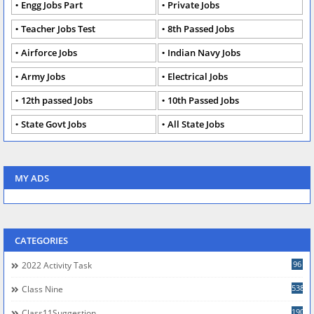
Engg Jobs Part
Private Jobs
Teacher Jobs Test
8th Passed Jobs
Airforce Jobs
Indian Navy Jobs
Army Jobs
Electrical Jobs
12th passed Jobs
10th Passed Jobs
State Govt Jobs
All State Jobs
MY ADS
CATEGORIES
96
2022 Activity Task
538
Class Nine
190
Class11Suggestion