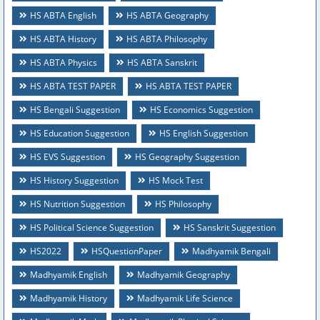
HS ABTA English
HS ABTA Geography
HS ABTA History
HS ABTA Philosophy
HS ABTA Physics
HS ABTA Sanskrit
HS ABTA TEST PAPER
HS ABTA TEST PAPER
HS Bengali Suggestion
HS Economics Suggestion
HS Education Suggestion
HS English Suggestion
HS EVS Suggestion
HS Geography Suggestion
HS History Suggestion
HS Mock Test
HS Nutrition Suggestion
HS Philosophy
HS Political Science Suggestion
HS Sanskrit Suggestion
HS2022
HSQuestionPaper
Madhyamik Bengali
Madhyamik English
Madhyamik Geography
Madhyamik History
Madhyamik Life Science