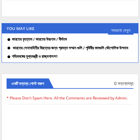
YOU MAY LIKE
সবগুলো দেখুন
ভারতের বৃহত্তম / ভারতের উচ্চতম / দীর্ঘতম
ভারতের সেনাবাহিনীর বিরত্যের জন্য প্রদত্ত সম্মান গুলি / পৃথিবীর কতগুলি ভৌগোলিক উপনাম
পশ্চিমবঙ্গের মুখ্যমন্ত্রী ও রাজ্যপালগণ
0 মন্তব্যসমূহ
একটি মন্তব্য পোস্ট করুন
* Please Don't Spam Here. All the Comments are Reviewed by Admin.