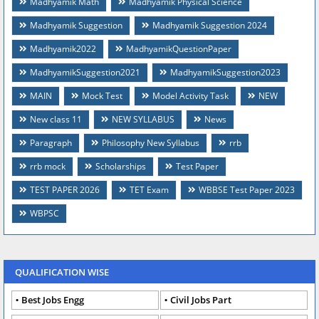
Madhyamik Math
Madhyamik Physical Science
Madhyamik Suggestion
Madhyamik Suggestion 2024
Madhyamik2022
MadhyamikQuestionPaper
MadhyamikSuggestion2021
MadhyamikSuggestion2023
MAIN
Mock Test
Model Activity Task
NEW
New class 11
NEW SYLLABUS
News
Paragraph
Philosophy New Syllabus
rrb
rrb mock
Scholarships
Test Paper
TEST PAPER 2026
TET Exam
WBBSE Test Paper 2023
WBPSC
QUALIFICATION WISE
Best Jobs Engg
Civil Jobs Part