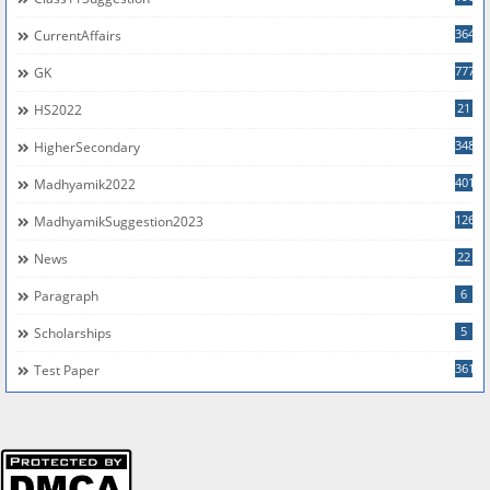
364
CurrentAffairs
777
GK
21
HS2022
348
HigherSecondary
401
Madhyamik2022
126
MadhyamikSuggestion2023
22
News
6
Paragraph
5
Scholarships
361
Test Paper