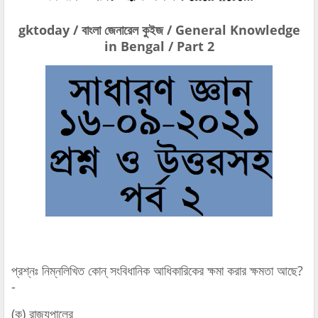
gktoday / বাংলা জেনারেল কুইজ / General Knowledge
in Bengal / Part 2
প্রশ্নঃ নিম্নলিখিত কোন্‌ সংবিধানিক আধিকারিকের ক্ষমা করার ক্ষমতা আছে?
-
(ক) রাজ্যপালের