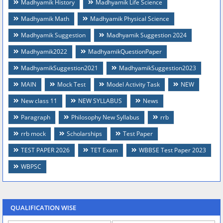
Madhyamik History
Madhyamik Life Science
Madhyamik Math
Madhyamik Physical Science
Madhyamik Suggestion
Madhyamik Suggestion 2024
Madhyamik2022
MadhyamikQuestionPaper
MadhyamikSuggestion2021
MadhyamikSuggestion2023
MAIN
Mock Test
Model Activity Task
NEW
New class 11
NEW SYLLABUS
News
Paragraph
Philosophy New Syllabus
rrb
rrb mock
Scholarships
Test Paper
TEST PAPER 2026
TET Exam
WBBSE Test Paper 2023
WBPSC
QUALIFICATION WISE