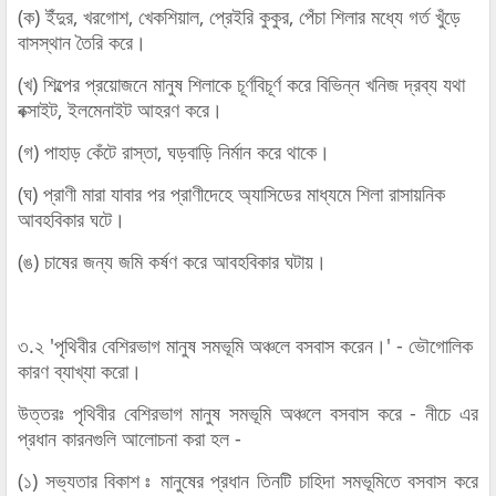
(ক) ইঁদুর, খরগোশ, খেকশিয়াল, প্রেইরি কুকুর, পেঁচা শিলার মধ্যে গর্ত খুঁড়ে
বাসস্থান তৈরি করে।
(খ) শিল্পের প্রয়োজনে মানুষ শিলাকে চূর্ণবিচূর্ণ করে বিভিন্ন খনিজ দ্রব্য যথা
বক্সাইট, ইলমেনাইট আহরণ করে।
(গ) পাহাড় কেঁটে রাস্তা, ঘড়বাড়ি নির্মান করে থাকে।
(ঘ) প্রাণী মারা যাবার পর প্রাণীদেহে অ্যাসিডের মাধ্যমে শিলা রাসায়নিক
আবহবিকার ঘটে।
(ঙ) চাষের জন্য জমি কর্ষণ করে আবহবিকার ঘটায়।
৩.২ 'পৃথিবীর বেশিরভাগ মানুষ সমভূমি অঞ্চলে বসবাস করেন।' - ভৌগোলিক
কারণ ব্যাখ্যা করো।
উত্তরঃ পৃথিবীর বেশিরভাগ মানুষ সমভূমি অঞ্চলে বসবাস করে - নীচে এর
প্রধান কারনগুলি আলোচনা করা হল -
(১) সভ্যতার বিকাশ ঃ মানুষের প্রধান তিনটি চাহিদা সমভূমিতে বসবাস করে