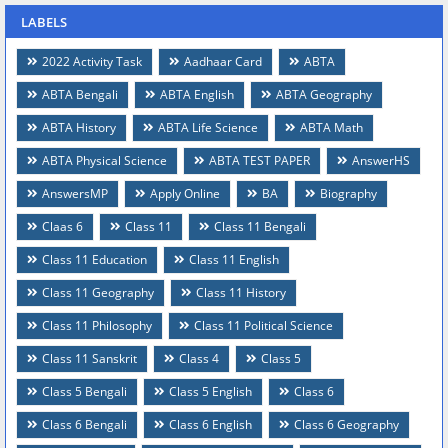
LABELS
2022 Activity Task
Aadhaar Card
ABTA
ABTA Bengali
ABTA English
ABTA Geography
ABTA History
ABTA Life Science
ABTA Math
ABTA Physical Science
ABTA TEST PAPER
AnswerHS
AnswersMP
Apply Online
BA
Biography
Claas 6
Class 11
Class 11 Bengali
Class 11 Education
Class 11 English
Class 11 Geography
Class 11 History
Class 11 Philosophy
Class 11 Political Science
Class 11 Sanskrit
Class 4
Class 5
Class 5 Bengali
Class 5 English
Class 6
Class 6 Bengali
Class 6 English
Class 6 Geography