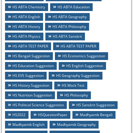
HS ABTA Chemistry
HS ABTA Education
HS ABTA English
HS ABTA Geography
HS ABTA History
HS ABTA Philosophy
HS ABTA Physics
HS ABTA Sanskrit
HS ABTA TEST PAPER
HS ABTA TEST PAPER
HS Bengali Suggestion
HS Economics Suggestion
HS Education Suggestion
HS English Suggestion
HS EVS Suggestion
HS Geography Suggestion
HS History Suggestion
HS Mock Test
HS Nutrition Suggestion
HS Philosophy
HS Political Science Suggestion
HS Sanskrit Suggestion
HS2022
HSQuestionPaper
Madhyamik Bengali
Madhyamik English
Madhyamik Geography