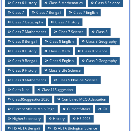
Class 6 History
Class 6 Mathematics
Class 6 Science
Class 7
Class 7 Bengali
Class 7 English
Class 7 Geography
Class 7 History
Class 7 Mathematics
Class 7 Science
Class 8
Class 8 Bengali
Class 8 English
Class 8 Geography
Class 8 History
Class 8 Math
Class 8 Science
Class 9 Bengali
Class 9 English
Class 9 Geography
Class 9 History
Class 9 Life Science
Class 9 Mathematics
Class 9 Physical Science
Class Nine
Class11Suggestion
Class9Suggestion2020
Combined MCQ Adaptation
Current Affairs Main Page
CurrentAffairs
GK
HigherSecondary
History
HS 2023
HS ABTA Bengali
HS ABTA Biological Science