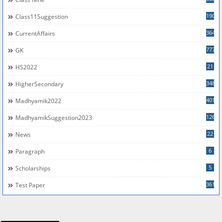
190
Class11Suggestion
364
CurrentAffairs
777
GK
21
HS2022
348
HigherSecondary
401
Madhyamik2022
126
MadhyamikSuggestion2023
22
News
6
Paragraph
5
Scholarships
361
Test Paper