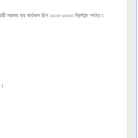
ায়ী সরকার যার কার্যকাল ছিল ১৯১৯-১৯৩৩ খ্রিস্টাব্দ পর্যন্ত।
পর।