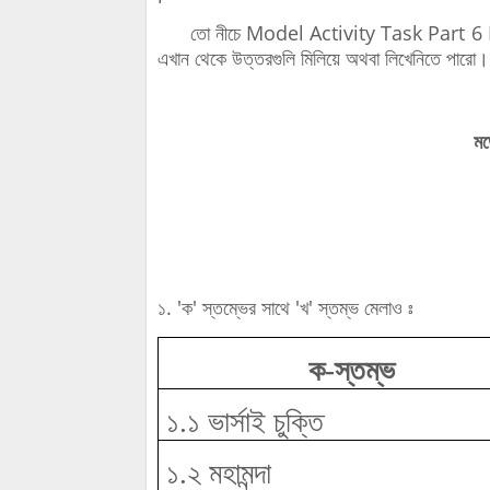
তো নীচে Model Activity Task Part 6 Hist
এখান থেকে উত্তরগুলি মিলিয়ে অথবা লিখেনিতে পারো।
মড
১. 'ক' স্তম্ভের সাথে 'খ' স্তম্ভ মেলাও ঃ
ক-স্তম্ভ
১.১ ভার্সাই চুক্তি
১.২ মহামন্দা