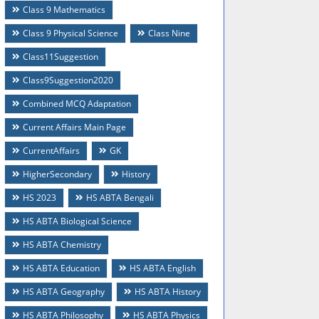
Class 9 Mathematics
Class 9 Physical Science
Class Nine
Class11Suggestion
Class9Suggestion2020
Combined MCQ Adaptation
Current Affairs Main Page
CurrentAffairs
GK
HigherSecondary
History
HS 2023
HS ABTA Bengali
HS ABTA Biological Science
HS ABTA Chemistry
HS ABTA Education
HS ABTA English
HS ABTA Geography
HS ABTA History
HS ABTA Philosophy
HS ABTA Physics