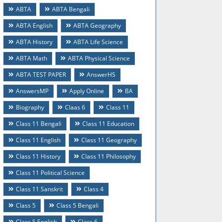
ABTA
ABTA Bengali
ABTA English
ABTA Geography
ABTA History
ABTA Life Science
ABTA Math
ABTA Physical Science
ABTA TEST PAPER
AnswerHS
AnswersMP
Apply Online
BA
Biography
Claas 6
Class 11
Class 11 Bengali
Class 11 Education
Class 11 English
Class 11 Geography
Class 11 History
Class 11 Philosophy
Class 11 Political Science
Class 11 Sanskrit
Class 4
Class 5
Class 5 Bengali
Class 5 English
Class 6