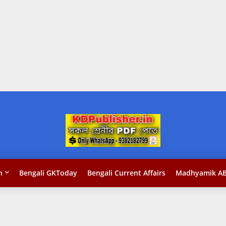
n
Bengali GKToday
Bengali Current Affairs
Madhyamik AB