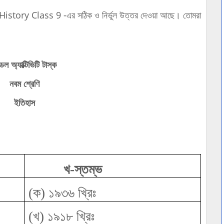
ory Class 9 -এর সঠিক ও নির্ভুল উত্তর দেওয়া আছে। তোমরা
েল অ্যাক্টিভিটি টাস্ক
নবম শ্রেণি
ইতিহাস
খ-স্তম্ভ
(ক) ১৯৩৬ খ্রিঃ
(খ) ১৯১৮ খ্রিঃ