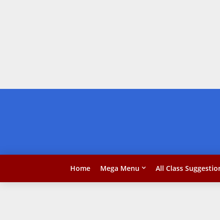
Home
Mega Menu
All Class Suggestio