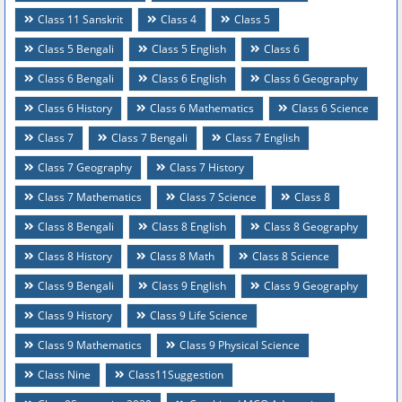
Class 11 Sanskrit
Class 4
Class 5
Class 5 Bengali
Class 5 English
Class 6
Class 6 Bengali
Class 6 English
Class 6 Geography
Class 6 History
Class 6 Mathematics
Class 6 Science
Class 7
Class 7 Bengali
Class 7 English
Class 7 Geography
Class 7 History
Class 7 Mathematics
Class 7 Science
Class 8
Class 8 Bengali
Class 8 English
Class 8 Geography
Class 8 History
Class 8 Math
Class 8 Science
Class 9 Bengali
Class 9 English
Class 9 Geography
Class 9 History
Class 9 Life Science
Class 9 Mathematics
Class 9 Physical Science
Class Nine
Class11Suggestion