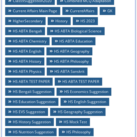
Class9Suggestion2020
Combined MCQ Adaptation
Current Affairs Main Page
CurrentAffairs
GK
HigherSecondary
History
HS 2023
HS ABTA Bengali
HS ABTA Biological Science
HS ABTA Chemistry
HS ABTA Education
HS ABTA English
HS ABTA Geography
HS ABTA History
HS ABTA Philosophy
HS ABTA Physics
HS ABTA Sanskrit
HS ABTA TEST PAPER
HS ABTA TEST PAPER
HS Bengali Suggestion
HS Economics Suggestion
HS Education Suggestion
HS English Suggestion
HS EVS Suggestion
HS Geography Suggestion
HS History Suggestion
HS Mock Test
HS Nutrition Suggestion
HS Philosophy