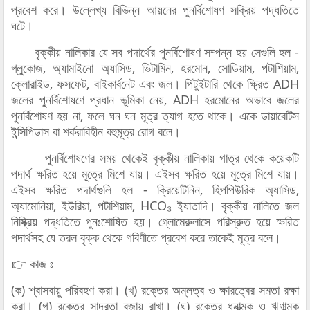
প্রবেশ করে। উল্লেখ্য বিভিন্ন আয়নের পুনর্বিশোষণ সক্রিয় পদ্ধতিতে
ঘটে।
বৃক্কীয় নালিকার যে সব পদার্থের পুনর্বিশোষণ সম্পন্ন হয় সেগুলি হল -
গ্লুকোজ, অ্যামাইনো অ্যাসিড, ভিটামিন, হরমোন, সোডিয়াম, পটাশিয়াম,
ক্লোরাইড, ফসফেট, বাইকার্বনেট এবং জল। পিটুইটারি থেকে ক্ষ্রিত ADH
জলের পুনর্বিশোষণে প্রধান ভূমিকা নেয়, ADH হরমোনের অভাবে জলের
পুনর্বিশোষণ হয় না, ফলে ঘন ঘন মূত্র ত্যাগ হতে থাকে। একে ডায়াবেটিস
ইন্সিপিডাস বা শর্করাবিহীন বহুমূত্র রোগ বলে।
পুনর্বিশোষণের সময় থেকেই বৃক্কীয় নালিকায় গাত্র থেকে কয়েকটি
পদার্থ ক্ষরিত হয়ে মূত্রে মিশে যায়। এইসব ক্ষরিত হয়ে মূত্রে মিশে যায়।
এইসব ক্ষরিত পদার্থগুলি হল - ক্রিয়েটিনিন, হিপপিউরিক অ্যাসিড,
অ্যামোনিয়া, ইউরিয়া, পটাশিয়াম, HCO₃ ই্যাতাদি। বৃক্কীয় নালিতে জল
নিষ্ক্রিয় পদ্ধতিতে পুনঃশোষিত হয়। গ্লোমেরুলাসে পরিস্রুত হয়ে ক্ষরিত
পদার্থসহ যে তরল বৃক্ক থেকে গবিণীতে প্রবেশ করে তাকেই মূত্র বলে।
👉 কাজ ঃ
(ক) শ্বাসবায়ু পরিবহণ করা। (খ) রক্তের অম্লত্ব ও ক্ষারত্বের সমতা রক্ষা
করা। (গ) রক্তের সান্দ্রতা বজায় রাখা। (ঘ) রক্তের ধনাত্মক ও ঋণাত্মক