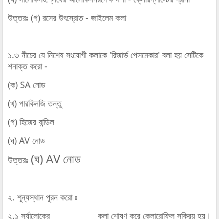
উত্তরঃ
(গ) রসের উৎস্রোত - জাইলেম কলা
১.৩ নীচের যে নিশেষ সংযোগী কলাকে 'রিজার্ভ পেসমেকার' বলা হয় সেটিকে
শনাক্ত করো -
(ক) SA নোড
(খ) পারকিনজি তন্তু
(গ) হিজের বান্ডিল
(ঘ) AV নোড
(ঘ) AV নোড
উত্তরঃ
২. শূন্যস্থান পূরন করো ঃ
২.১ সূর্যালোকের ___________ কলা শোষণ করে ক্লোরোফিল সক্রিয় হয়।