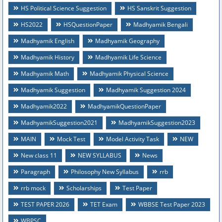
HS Political Science Suggestion
HS Sanskrit Suggestion
HS2022
HSQuestionPaper
Madhyamik Bengali
Madhyamik English
Madhyamik Geography
Madhyamik History
Madhyamik Life Science
Madhyamik Math
Madhyamik Physical Science
Madhyamik Suggestion
Madhyamik Suggestion 2024
Madhyamik2022
MadhyamikQuestionPaper
MadhyamikSuggestion2021
MadhyamikSuggestion2023
MAIN
Mock Test
Model Activity Task
NEW
New class 11
NEW SYLLABUS
News
Paragraph
Philosophy New Syllabus
rrb
rrb mock
Scholarships
Test Paper
TEST PAPER 2026
TET Exam
WBBSE Test Paper 2023
WBPSC