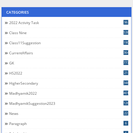
CATEGORIES
96
2022 Activity Task
538
Class Nine
190
Class11Suggestion
364
CurrentAffairs
777
GK
21
HS2022
348
HigherSecondary
401
Madhyamik2022
126
MadhyamikSuggestion2023
22
News
6
Paragraph