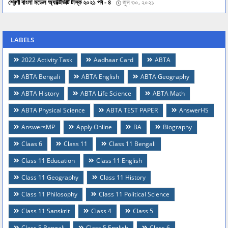
শ্রেণী বাংলা মডেল অ্যাক্টিভিটি টাস্ক ২০২১ পর্ব - ৪
জুন ৩০, ২০২১
LABELS
2022 Activity Task
Aadhaar Card
ABTA
ABTA Bengali
ABTA English
ABTA Geography
ABTA History
ABTA Life Science
ABTA Math
ABTA Physical Science
ABTA TEST PAPER
AnswerHS
AnswersMP
Apply Online
BA
Biography
Claas 6
Class 11
Class 11 Bengali
Class 11 Education
Class 11 English
Class 11 Geography
Class 11 History
Class 11 Philosophy
Class 11 Political Science
Class 11 Sanskrit
Class 4
Class 5
Class 5 Bengali
Class 5 English
Class 6