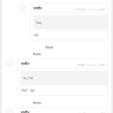
নামহীন
৩০ ডিসেম্বর, ২০২৩ এ ৯:২২ AM
Saq
মুছুন
উত্তর
উত্তর
নামহীন
২ জানুয়ারি, ২০২৪ এ ৮:১৩ AM
Ac 118
উত্তর
মুছুন
উত্তর
নামহীন