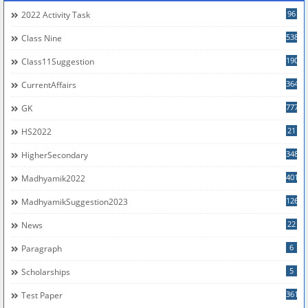
96
2022 Activity Task
538
Class Nine
190
Class11Suggestion
364
CurrentAffairs
777
GK
21
HS2022
348
HigherSecondary
401
Madhyamik2022
126
MadhyamikSuggestion2023
22
News
6
Paragraph
5
Scholarships
361
Test Paper