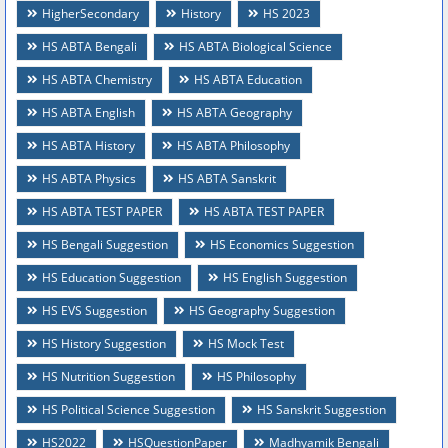
HigherSecondary
History
HS 2023
HS ABTA Bengali
HS ABTA Biological Science
HS ABTA Chemistry
HS ABTA Education
HS ABTA English
HS ABTA Geography
HS ABTA History
HS ABTA Philosophy
HS ABTA Physics
HS ABTA Sanskrit
HS ABTA TEST PAPER
HS ABTA TEST PAPER
HS Bengali Suggestion
HS Economics Suggestion
HS Education Suggestion
HS English Suggestion
HS EVS Suggestion
HS Geography Suggestion
HS History Suggestion
HS Mock Test
HS Nutrition Suggestion
HS Philosophy
HS Political Science Suggestion
HS Sanskrit Suggestion
HS2022
HSQuestionPaper
Madhyamik Bengali