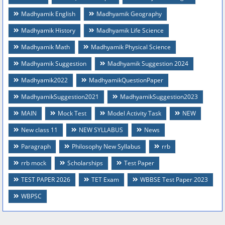
Madhyamik English
Madhyamik Geography
Madhyamik History
Madhyamik Life Science
Madhyamik Math
Madhyamik Physical Science
Madhyamik Suggestion
Madhyamik Suggestion 2024
Madhyamik2022
MadhyamikQuestionPaper
MadhyamikSuggestion2021
MadhyamikSuggestion2023
MAIN
Mock Test
Model Activity Task
NEW
New class 11
NEW SYLLABUS
News
Paragraph
Philosophy New Syllabus
rrb
rrb mock
Scholarships
Test Paper
TEST PAPER 2026
TET Exam
WBBSE Test Paper 2023
WBPSC