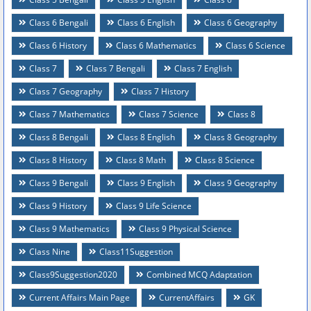
Class 6 Bengali
Class 6 English
Class 6 Geography
Class 6 History
Class 6 Mathematics
Class 6 Science
Class 7
Class 7 Bengali
Class 7 English
Class 7 Geography
Class 7 History
Class 7 Mathematics
Class 7 Science
Class 8
Class 8 Bengali
Class 8 English
Class 8 Geography
Class 8 History
Class 8 Math
Class 8 Science
Class 9 Bengali
Class 9 English
Class 9 Geography
Class 9 History
Class 9 Life Science
Class 9 Mathematics
Class 9 Physical Science
Class Nine
Class11Suggestion
Class9Suggestion2020
Combined MCQ Adaptation
Current Affairs Main Page
CurrentAffairs
GK