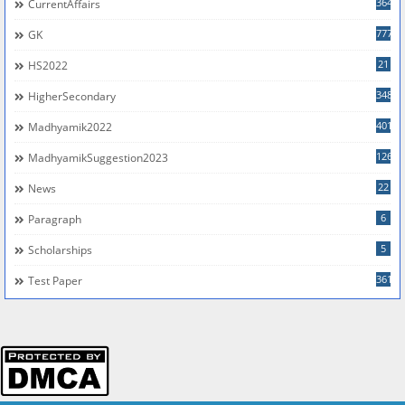
364
CurrentAffairs
777
GK
21
HS2022
348
HigherSecondary
401
Madhyamik2022
126
MadhyamikSuggestion2023
22
News
6
Paragraph
5
Scholarships
361
Test Paper