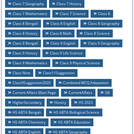
Class 7 Geography
Class 7 History
Class 7 Mathematics
Class 7 Science
Class 8
Class 8 Bengali
Class 8 English
Class 8 Geography
Class 8 History
Class 8 Math
Class 8 Science
Class 9 Bengali
Class 9 English
Class 9 Geography
Class 9 History
Class 9 Life Science
Class 9 Mathematics
Class 9 Physical Science
Class Nine
Class11Suggestion
Class9Suggestion2020
Combined MCQ Adaptation
Current Affairs Main Page
CurrentAffairs
GK
HigherSecondary
History
HS 2023
HS ABTA Bengali
HS ABTA Biological Science
HS ABTA Chemistry
HS ABTA Education
HS ABTA English
HS ABTA Geography