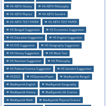
HS ABTA History
HS ABTA Philosophy
HS ABTA Physics
HS ABTA Sanskrit
HS ABTA TEST PAPER
HS ABTA TEST PAPER
HS Bengali Suggestion
HS Economics Suggestion
HS Education Suggestion
HS English Suggestion
HS EVS Suggestion
HS Geography Suggestion
HS History Suggestion
HS Mock Test
HS Nutrition Suggestion
HS Philosophy
HS Political Science Suggestion
HS Sanskrit Suggestion
HS2022
HSQuestionPaper
Madhyamik Bengali
Madhyamik English
Madhyamik Geography
Madhyamik History
Madhyamik Life Science
Madhyamik Math
Madhyamik Physical Science