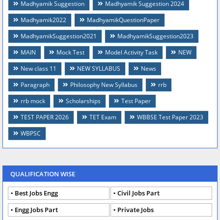
Madhyamik Suggestion
Madhyamik Suggestion 2024
Madhyamik2022
MadhyamikQuestionPaper
MadhyamikSuggestion2021
MadhyamikSuggestion2023
MAIN
Mock Test
Model Activity Task
NEW
New class 11
NEW SYLLABUS
News
Paragraph
Philosophy New Syllabus
rrb
rrb mock
Scholarships
Test Paper
TEST PAPER 2026
TET Exam
WBBSE Test Paper 2023
WBPSC
QUALIFICATION WISE
Best Jobs Engg
Civil Jobs Part
Engg Jobs Part
Private Jobs