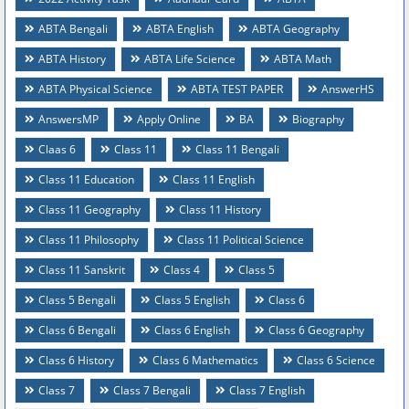
ABTA Bengali
ABTA English
ABTA Geography
ABTA History
ABTA Life Science
ABTA Math
ABTA Physical Science
ABTA TEST PAPER
AnswerHS
AnswersMP
Apply Online
BA
Biography
Claas 6
Class 11
Class 11 Bengali
Class 11 Education
Class 11 English
Class 11 Geography
Class 11 History
Class 11 Philosophy
Class 11 Political Science
Class 11 Sanskrit
Class 4
Class 5
Class 5 Bengali
Class 5 English
Class 6
Class 6 Bengali
Class 6 English
Class 6 Geography
Class 6 History
Class 6 Mathematics
Class 6 Science
Class 7
Class 7 Bengali
Class 7 English