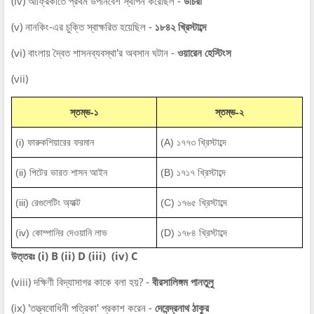
(iv) আফ্রিকাতে প্রথম উপনিবেশ স্থাপন করেছিল -
ডাচরা
(v) নানকিং-এর চুক্তি স্বাক্ষরিত হয়েছিল -
১৮৪২ খ্রিস্টাব্দে
(vi) বাংলায় দ্বৈত শাসনব্যবস্থা'র অবসান ঘটান -
ওয়ারেন হেস্টিংস
(vii)
স্তম্ভ-১
স্তম্ভ-২
(i) ফারুকশিয়ারের ফরমান
(A) ১৭৭৩ খ্রিস্টাব্দে
(ii) পিটের ভারত শাসন আইন
(B) ১৭১৭ খ্রিস্টাব্দে
(iii) রেগুলেটিং অ্যাক্ট
(C) ১৭৬৫ খ্রিস্টাব্দে
(iv) কোম্পানির দেওয়ানি লাভ
(D) ১৭৮৪ খ্রিস্টাব্দে
উত্তরঃ (i) B (ii) D (iii) (iv) C
(viii) দক্ষিণী বিদ্যাসাগর কাকে বলা হয়? -
বীরসালিঙ্গম পানতুলু
(ix) 'তত্ত্ববোধিনী পত্রিকা' প্রকাশ করেন -
দেবেন্দ্রনাথ ঠাকুর