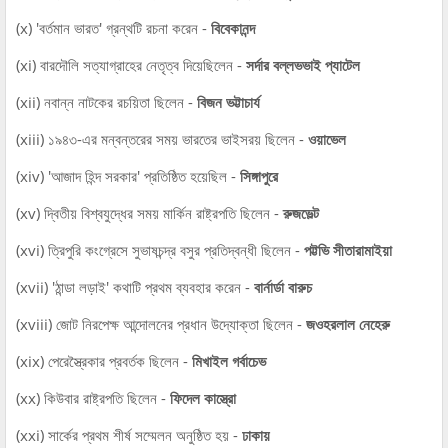
(x) 'বর্তমান ভারত' গ্রন্থটি রচনা করেন -
বিবেকানন্দ
(xi) বারদৌলি সত্যাগ্রাহের নেতৃত্ব দিয়েছিলেন -
সর্দার বল্লভভাই প্যাটেল
(xii) নবান্ন নাটকের রচয়িতা ছিলেন -
বিজন ভট্টাচার্য
(xiii) ১৯৪৩-এর মন্বন্তরের সময় ভারতের ভাইসরয় ছিলেন -
ওয়াভেল
(xiv) 'আজাদ হিন্দ সরকার' প্রতিষ্ঠিত হয়েছিল -
সিঙ্গাপুরে
(xv) দ্বিতীয় বিশ্বযুদ্ধের সময় মার্কিন রাষ্ট্রপতি ছিলেন -
রুজভেল্ট
(xvi) ত্রিপুরি কংগ্রেসে সুভাষচন্দ্র বসুর প্রতিদ্বন্ধী ছিলেন -
পট্টভি সীতারামাইয়া
(xvii) 'ঠান্ডা লড়াই' কথাটি প্রথম ব্যবহার করেন -
বার্নার্ডা বারুচ
(xviii) জোট নিরপেক্ষ আন্দোলনের প্রধান উদ্যোক্তা ছিলেন -
জওহরলাল নেহেরু
(xix) পেরেস্ত্রৈকার প্রবর্তক ছিলেন -
মিখাইল গর্বাচেভ
(xx) কিউবার রাষ্ট্রপতি ছিলেন -
ফিদেল কাস্ত্রো
(xxi) সার্কের প্রথম শীর্ষ সম্মেলন অনুষ্ঠিত হয় -
ঢাকায়