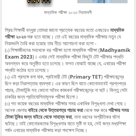
মাধ্যমিক পরীক্ষা ২০২৩ নিয়মাবলী
প্রিয় শিক্ষার্থী বন্ধুরা তোমরা জানো প্রত্যেক বছরের মতো এবছরেও
মাধ্যমিক
পরীক্ষা ২০২৩
শুরু হতে যাচ্ছে। তো এই বছরের মাধ্যমিক পরীক্ষায় নতুন যে
নিয়মগুলি তৈরি করা হয়েছে তার নীচে আলোচনা করা হলো -
শিক্ষাজীবনের সবথেকে বড় পরীক্ষা হলো মাধ্যমিক পরীক্ষা (
Madhyamik
(১)
Exam 2023
)। এবার সেই মাধ্যমিক পরীক্ষা কিছুটা টেট পরীক্ষার পদ্ধতি
অবলম্বন করে অনুষ্ঠিত হতে চলেছে। ফলত বোঝাই যাচ্ছে যে, এবারের পরীক্ষা
পদ্ধতি কঠোর হতে চলেছে।
এই প্রসঙ্গে বলা যাক, প্রাইমারী টেট (
Primary TET
) পরীক্ষাকেন্দ্রে
(২)
ছিল কড়া নিরাপত্তার ব্যবস্থা। এর কারণ ছিল যাতে কোনোভাবেই প্রশ্নপত্র
পাচার, টোকাটুকি সহ কোনো অবৈধ কাজকর্ম পরীক্ষাকেন্দ্রে না ঘটে। কিন্তু সেটা
চাকরির জন্য প্রতিযোগিতামূলক পরীক্ষা ছিলো।
গত কয়েক বছরের মাধ্যমিক পরীক্ষার সময় একাধিক বিশৃঙ্খলা দেখা গেছে।
(৩)
অনেক জেলায়
বাইরে থেকে উত্তরপত্র পাচার করা
থেকে শুরু করে
পরীক্ষার সময়
টোকা টুকির জন্য বাইরে থেকে সাহায্য করা
, নানা ধরনের অপ্রীতিকর ঘটনা
ঘটেছে। তাই কোনোরকমের বিশৃঙ্খলার যাতে সৃষ্টি না হয়, সেই জন্য মধ্যশিক্ষা
পর্ষদ এবারের মাধ্যমিক পরীক্ষায় কড়া পদক্ষেপ নিচ্ছে।