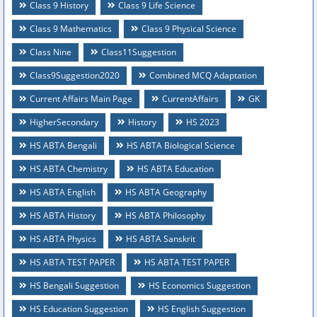
Class 9 History
Class 9 Life Science
Class 9 Mathematics
Class 9 Physical Science
Class Nine
Class11Suggestion
Class9Suggestion2020
Combined MCQ Adaptation
Current Affairs Main Page
CurrentAffairs
GK
HigherSecondary
History
HS 2023
HS ABTA Bengali
HS ABTA Biological Science
HS ABTA Chemistry
HS ABTA Education
HS ABTA English
HS ABTA Geography
HS ABTA History
HS ABTA Philosophy
HS ABTA Physics
HS ABTA Sanskrit
HS ABTA TEST PAPER
HS ABTA TEST PAPER
HS Bengali Suggestion
HS Economics Suggestion
HS Education Suggestion
HS English Suggestion