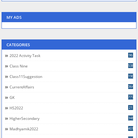
MY ADS
CATEGORIES
96
2022 Activity Task
538
Class Nine
190
Class11Suggestion
364
CurrentAffairs
777
GK
21
HS2022
348
HigherSecondary
401
Madhyamik2022