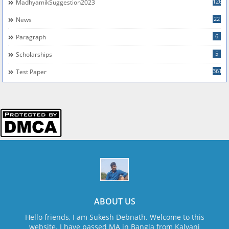
126
MadhyamikSuggestion2023
22
News
6
Paragraph
5
Scholarships
361
Test Paper
ABOUT US
Hello friends, I am Sukesh Debnath. Welcome to this
website. I have passed MA in Bangla from Kalyani