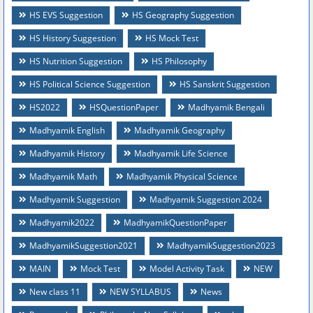
HS EVS Suggestion
HS Geography Suggestion
HS History Suggestion
HS Mock Test
HS Nutrition Suggestion
HS Philosophy
HS Political Science Suggestion
HS Sanskrit Suggestion
HS2022
HSQuestionPaper
Madhyamik Bengali
Madhyamik English
Madhyamik Geography
Madhyamik History
Madhyamik Life Science
Madhyamik Math
Madhyamik Physical Science
Madhyamik Suggestion
Madhyamik Suggestion 2024
Madhyamik2022
MadhyamikQuestionPaper
MadhyamikSuggestion2021
MadhyamikSuggestion2023
MAIN
Mock Test
Model Activity Task
NEW
New class 11
NEW SYLLABUS
News