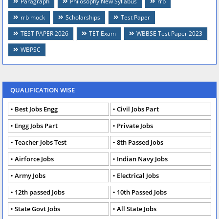
Paragraph
Philosophy New Syllabus
rrb
rrb mock
Scholarships
Test Paper
TEST PAPER 2026
TET Exam
WBBSE Test Paper 2023
WBPSC
QUALIFICATION WISE
Best Jobs Engg
Civil Jobs Part
Engg Jobs Part
Private Jobs
Teacher Jobs Test
8th Passed Jobs
Airforce Jobs
Indian Navy Jobs
Army Jobs
Electrical Jobs
12th passed Jobs
10th Passed Jobs
State Govt Jobs
All State Jobs