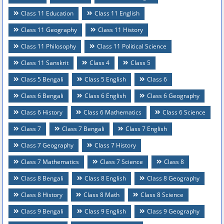
Class 11 Education
Class 11 English
Class 11 Geography
Class 11 History
Class 11 Philosophy
Class 11 Political Science
Class 11 Sanskrit
Class 4
Class 5
Class 5 Bengali
Class 5 English
Class 6
Class 6 Bengali
Class 6 English
Class 6 Geography
Class 6 History
Class 6 Mathematics
Class 6 Science
Class 7
Class 7 Bengali
Class 7 English
Class 7 Geography
Class 7 History
Class 7 Mathematics
Class 7 Science
Class 8
Class 8 Bengali
Class 8 English
Class 8 Geography
Class 8 History
Class 8 Math
Class 8 Science
Class 9 Bengali
Class 9 English
Class 9 Geography