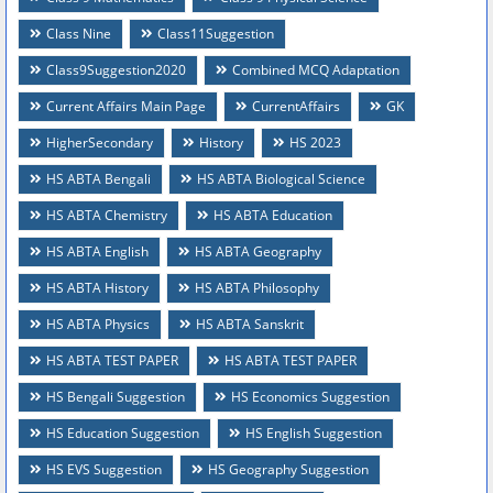
Class Nine
Class11Suggestion
Class9Suggestion2020
Combined MCQ Adaptation
Current Affairs Main Page
CurrentAffairs
GK
HigherSecondary
History
HS 2023
HS ABTA Bengali
HS ABTA Biological Science
HS ABTA Chemistry
HS ABTA Education
HS ABTA English
HS ABTA Geography
HS ABTA History
HS ABTA Philosophy
HS ABTA Physics
HS ABTA Sanskrit
HS ABTA TEST PAPER
HS ABTA TEST PAPER
HS Bengali Suggestion
HS Economics Suggestion
HS Education Suggestion
HS English Suggestion
HS EVS Suggestion
HS Geography Suggestion