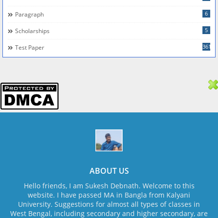
6
Paragraph
5
Scholarships
361
Test Paper
ABOUT US
Hello friends, I am Sukesh Debnath. Welcome to this
website. I have passed MA in Bangla from Kalyani
University. Suggestions for almost all types of classes in
West Bengal, including secondary and higher secondary, are