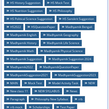
HS History Suggestion
HS Mock Test
HS Nutrition Suggestion
HS Philosophy
HS Political Science Suggestion
HS Sanskrit Suggestion
HS2022
HSQuestionPaper
Madhyamik Bengali
Madhyamik English
Madhyamik Geography
Madhyamik History
Madhyamik Life Science
Madhyamik Math
Madhyamik Physical Science
Madhyamik Suggestion
Madhyamik Suggestion 2024
Madhyamik2022
MadhyamikQuestionPaper
MadhyamikSuggestion2021
MadhyamikSuggestion2023
MAIN
Mock Test
Model Activity Task
NEW
New class 11
NEW SYLLABUS
News
Paragraph
Philosophy New Syllabus
rrb
rrb mock
Scholarships
Test Paper