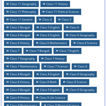
Class 11 Geography
Class 11 History
Class 11 Philosophy
Class 11 Political Science
Class 11 Sanskrit
Class 4
Class 5
Class 5 Bengali
Class 5 English
Class 6
Class 6 Bengali
Class 6 English
Class 6 Geography
Class 6 History
Class 6 Mathematics
Class 6 Science
Class 7
Class 7 Bengali
Class 7 English
Class 7 Geography
Class 7 History
Class 7 Mathematics
Class 7 Science
Class 8
Class 8 Bengali
Class 8 English
Class 8 Geography
Class 8 History
Class 8 Math
Class 8 Science
Class 9 Bengali
Class 9 English
Class 9 Geography
Class 9 History
Class 9 Life Science
Class 9 Mathematics
Class 9 Physical Science