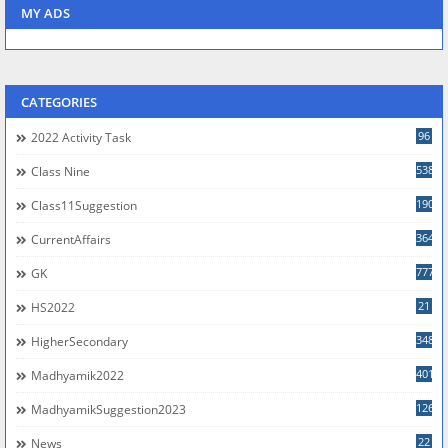
MY ADS
CATEGORIES
96
2022 Activity Task
538
Class Nine
190
Class11Suggestion
364
CurrentAffairs
777
GK
21
HS2022
348
HigherSecondary
401
Madhyamik2022
126
MadhyamikSuggestion2023
22
News