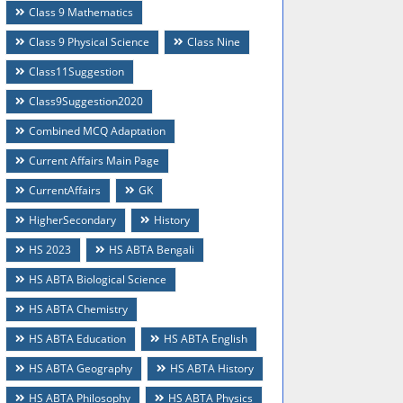
Class 9 Mathematics
Class 9 Physical Science
Class Nine
Class11Suggestion
Class9Suggestion2020
Combined MCQ Adaptation
Current Affairs Main Page
CurrentAffairs
GK
HigherSecondary
History
HS 2023
HS ABTA Bengali
HS ABTA Biological Science
HS ABTA Chemistry
HS ABTA Education
HS ABTA English
HS ABTA Geography
HS ABTA History
HS ABTA Philosophy
HS ABTA Physics