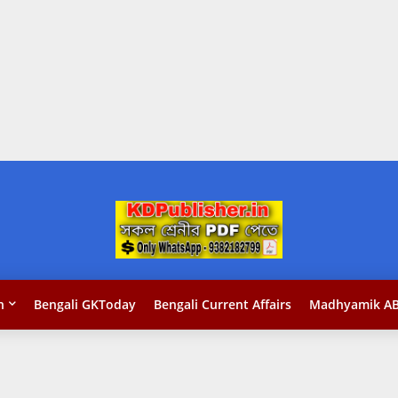
n
Bengali GKToday
Bengali Current Affairs
Madhyamik AB