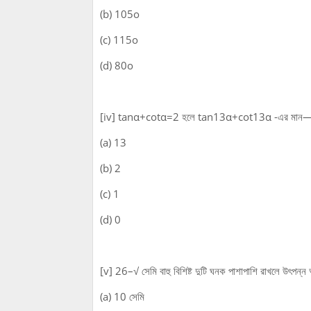
(b) 105o
(c) 115o
(d) 80o
[iv] tanα+cotα=2 হলে tan13α+cot13α -এর মান
(a) 13
(b) 2
(c) 1
(d) 0
[v] 26–√ সেমি বাহু বিশিষ্ট দুটি ঘনক পাশাপাশি রাখলে উৎপন্ন 
(a) 10 সেমি