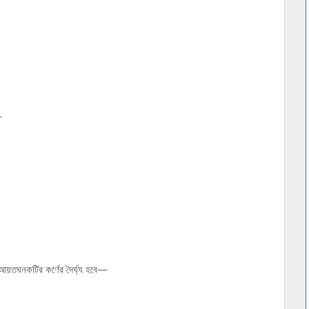
—
আয়তঘনকটির কর্ণের দৈর্ঘ্য হবে—