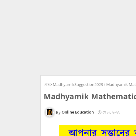
হোম
MadhyamikSuggestion2023
Madhyamik Math
Madhyamik Mathematics
Online Education
মে ১২, ২০২২