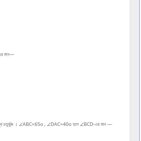
এর মান—
 বৃত্তস্থ চতুর্ভুজ । ∠ABC=65o , ∠DAC=40o হলে ∠BCD-এর মান —