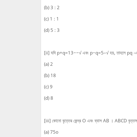
(b) 3 : 2
(c) 1 : 1
(d) 5 : 3
[ii] যদি p+q=13−−√ এবং p−q=5–√ হয়, তাহলে pq -
(a) 2
(b) 18
(c) 9
(d) 8
[iii] কোনো বৃত্তের কেন্দ্র O এবং ব্যাস AB । ABCD
(a) 75o