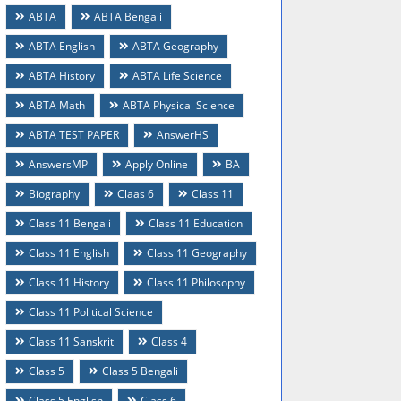
ABTA
ABTA Bengali
ABTA English
ABTA Geography
ABTA History
ABTA Life Science
ABTA Math
ABTA Physical Science
ABTA TEST PAPER
AnswerHS
AnswersMP
Apply Online
BA
Biography
Claas 6
Class 11
Class 11 Bengali
Class 11 Education
Class 11 English
Class 11 Geography
Class 11 History
Class 11 Philosophy
Class 11 Political Science
Class 11 Sanskrit
Class 4
Class 5
Class 5 Bengali
Class 5 English
Class 6