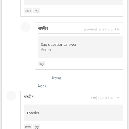
উত্তর
মুছুন
নামহীন
২৮ ফেব্রুয়ারি, ২০২৪ এ ৫:৩৪ PM
Saq question answer
দিয়ে দেন
মুছুন
উত্তর
উত্তর
নামহীন
২ মার্চ, ২০২৪ এ ৩:৩৮ PM
Thanks
উত্তর
মুছুন