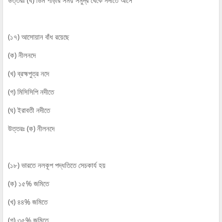
(১৭) আসোয়ান বাঁধ রয়েছে
(ক) নীলনদে
(খ) ব্রহ্মপুত্র নদে
(গ) মিসিসিপি নদীতে
(ঘ) ইরাবতী নদীতে
উত্তরঃ (ক) নীলনদে
(১৮) ভারতে নলকূপ পদ্ধতিতে সেচকার্য হয়
(ক) ১৫% জমিতে
(খ) ৪৪% জমিতে
(গ) ৩৫% জমিতে