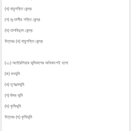
(খ) বায়ুশক্তি কেন্দ্র
(গ) ভূ-তাপীয় শক্তি কেন্দ্র
(ঘ) তাপবিদ্যুৎ কেন্দ্র
উত্তরঃ (খ) বায়ুশক্তি কেন্দ্র
(২১) অস্ট্রেলিয়ার ভূমিভাগের অধিকাংশই হলো
(ক) বনভূমি
(খ) তৃণগুল্মভূমি
(গ) ঊষর ভূমি
(ঘ) কৃষিভূমি
উত্তরঃ (ঘ) কৃষিভূমি