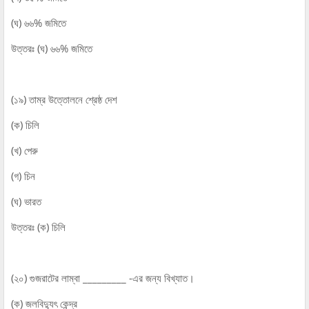
(ঘ) ৬৬% জমিতে
উত্তরঃ (ঘ) ৬৬% জমিতে
(১৯) তাম্র উত্তোলনে শ্রেষ্ঠ দেশ
(ক) চিলি
(খ) পেরু
(গ) চিন
(ঘ) ভারত
উত্তরঃ (ক) চিলি
(২০) গুজরাটের লাম্বা _________ -এর জন্য বিখ্যাত।
(ক) জলবিদ্যুৎ কেন্দ্র