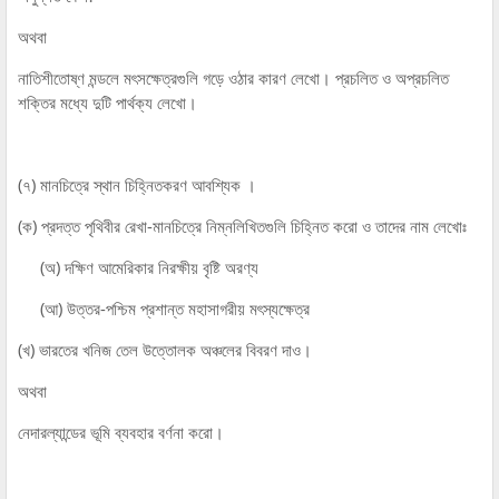
অথবা
নাতিশীতোষ্ণ মন্ডলে মৎসক্ষেত্রগুলি গড়ে ওঠার কারণ লেখো। প্রচলিত ও অপ্রচলিত
শক্তির মধ্যে দুটি পার্থক্য লেখো।
(৭) মানচিত্রে স্থান চিহ্নিতকরণ আবশ্যিক ।
(ক) প্রদত্ত পৃথিবীর রেখা-মানচিত্রে নিম্নলিখিতগুলি চিহ্নিত করো ও তাদের নাম লেখোঃ
(অ) দক্ষিণ আমেরিকার নিরক্ষীয় বৃষ্টি অরণ্য
(আ) উত্তর-পশ্চিম প্রশান্ত মহাসাগরীয় মৎস্যক্ষেত্র
(খ) ভারতের খনিজ তেল উত্তোলক অঞ্চলের বিবরণ দাও।
অথবা
নেদারল্যান্ডের ভূমি ব্যবহার বর্ণনা করো।