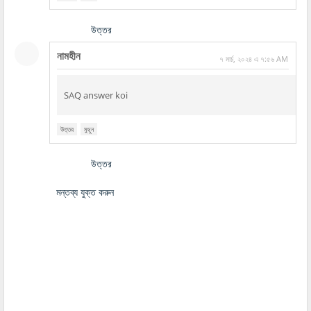
উত্তর
নামহীন
৭ মার্চ, ২০২৪ এ ৭:৫৬ AM
SAQ answer koi
উত্তর
মুছুন
উত্তর
মন্তব্য যুক্ত করুন