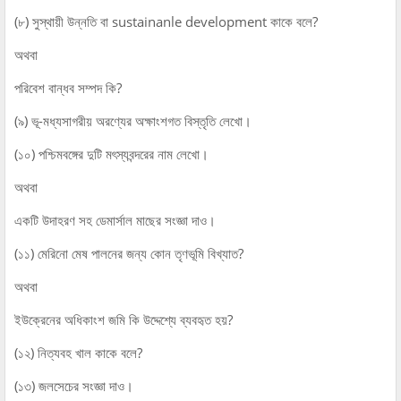
(৮) সুস্থায়ী উন্নতি বা sustainanle development কাকে বলে?
অথবা
পরিবেশ বান্ধব সম্পদ কি?
(৯) ভূ-মধ্যসাগরীয় অরণ্যের অক্ষাংশগত বিস্তৃতি লেখো।
(১০) পশ্চিমবঙ্গের দুটি মৎস্যবন্দরের নাম লেখো।
অথবা
একটি উদাহরণ সহ ডেমার্সাল মাছের সংজ্ঞা দাও।
(১১) মেরিনো মেষ পালনের জন্য কোন তৃণভূমি বিখ্যাত?
অথবা
ইউক্রেনের অধিকাংশ জমি কি উদ্দেশ্যে ব্যবহৃত হয়?
(১২) নিত্যবহ খাল কাকে বলে?
(১৩) জলসেচের সংজ্ঞা দাও।