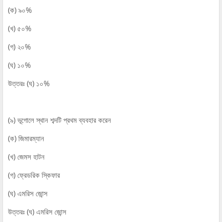
(ক) ৯০%
(খ) ৫০%
(গ) ২০%
(ঘ) ১০%
উত্তরঃ (ঘ) ১০%
(৯) ভূগোলে স্থান শব্দটি প্রথম ব্যবহার করেন
(ক) জিমারম্যান
(খ) জেমস হাটন
(গ) ফ্রেডরিক স্কিফার
(ঘ) এমরিস জোন্স
উত্তরঃ (ঘ) এমরিস জোন্স