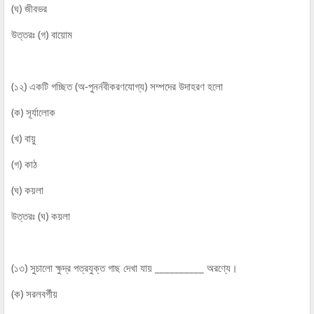
(ঘ) জীবভর
উত্তরঃ (গ) বায়োম
(১২) একটি গচ্ছিত (অ-পুনর্নবীকরণযোগ্য) সম্পদের উদাহরণ হলো
(ক) সূর্যালোক
(খ) বায়ু
(গ) কাঠ
(ঘ) কয়লা
উত্তরঃ (ঘ) কয়লা
(১৩) সুচালো ক্ষুদ্র পত্রযুক্ত গাছ দেখা যায় __________ অরণ্যে।
(ক) সরলবর্গীয়