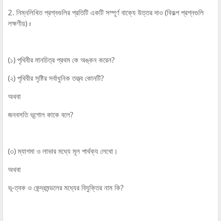
2. নিম্নলিখিত প্রশ্নগুলির প্রতিটি একটি সম্পূর্ণ বাক্যে উত্তর দাও (বিকল্প প্রশ্নগুলি
লক্ষণীয়) ঃ
(১) পৃথিবীর মানচিত্র প্রথম কে অঙ্কন করেন?
(২) পৃথিবীর সৃষ্টির সর্বাধুনিক তত্ত্ব কোনটি?
অথবা
জনবসতি ভূগোল কাকে বলে?
(৩) ম্যাগমা ও লাভার মধ্যে মূল পার্থক্য লেখো।
অথবা
ভূ-ত্বক ও কেন্দ্রমন্ডলের মধ্যের বিযুক্তির নাম কি?