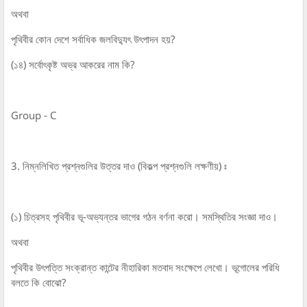
অথবা
পৃথিবীর কোন দেশে সর্বাধিক জলবিদ্যুৎ উৎপাদন হয়?
(১৪) সর্বোৎকৃষ্ট অভ্র আকরের নাম কি?
Group - C
3. নিম্নলিখিত প্রশ্নগুলির উত্তর দাও (বিকল্প প্রশ্নগুলি লক্ষণীয়) ঃ
(১) চিত্রসহ পৃথিবীর ভূ-অভ্যন্তর ভাগের গঠন বর্ণনা করো। সমস্থিতির সংজ্ঞা দাও।
অথবা
পৃথিবীর উৎপত্তি সংক্রান্ত কান্টের নীহারিকা মতবাদ সংক্ষেপে লেখো। ভূগোলের পরিধি
বলতে কি বোঝো?