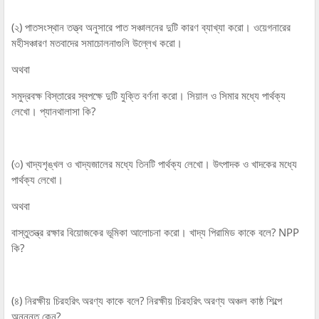
(২) পাতসংস্থান তত্ত্ব অনুসারে পাত সঞ্চালনের দুটি কারণ ব্যাখ্যা করো। ওয়েগনারের
মহীসঞ্চারণ মতবাদের সমাচোলনাগুলি উল্লেখ করো।
অথবা
সমুদ্রবক্ষ বিস্তারের স্বপক্ষে দুটি যুক্তি বর্ণনা করো। সিয়াল ও সিমার মধ্যে পার্থক্য
লেখো। প্যানথালাসা কি?
(৩) খাদ্যশৃঙ্খল ও খাদ্যজালের মধ্যে তিনটি পার্থক্য লেখো। উৎপাদক ও খাদকের মধ্যে
পার্থক্য লেখো।
অথবা
বাস্তুতন্ত্র রক্ষার বিয়োজকের ভূমিকা আলোচনা করো। খাদ্য পিরামিড কাকে বলে? NPP
কি?
(৪) নিরক্ষীয় চিরহরিৎ অরণ্য কাকে বলে? নিরক্ষীয় চিরহরিৎ অরণ্য অঞ্চল কাষ্ঠ শিল্পে
অনুন্নত কেন?