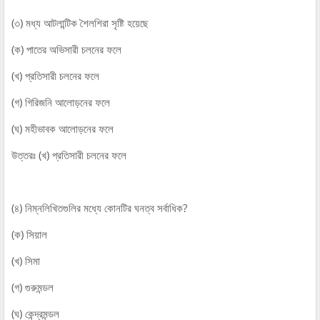
(৩) মধ্য আটলান্টিক শৈলশিরা সৃষ্টি হয়েছে
(ক) পাতের অভিসারী চলনের ফলে
(খ) প্রতিসারী চলনের ফলে
(গ) গিরিজনি আলোড়নের ফলে
(ঘ) মহীভাবক আলোড়নের ফলে
উত্তরঃ (খ) প্রতিসারী চলনের ফলে
(৪) নিম্নলিখিতগুলির মধ্যে কোনটির ঘনত্ব সর্বাধিক?
(ক) সিয়াল
(খ) সিমা
(গ) গুরুমন্ডল
(ঘ) কেন্দ্রমন্ডল