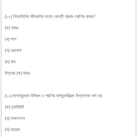
(১০) নিম্নলিখিত জীবগুলির মধ্যে কোন্‌টি প্রথম শ্রেণির খাদক?
(ক) ব্যাঙ
(খ) সাপ
(গ) খরগোশ
(ঘ) বাঘ
উত্তরঃ (ক) ব্যাঙ
(১১) জলবায়ুভেদে উদ্ভিদ ও প্রাণির বাস্তুতান্ত্রিক বিন্যাসকে বলা হয়
(ক) হ্যাবিটেট
(খ) সাকসেশন
(গ) বায়োম