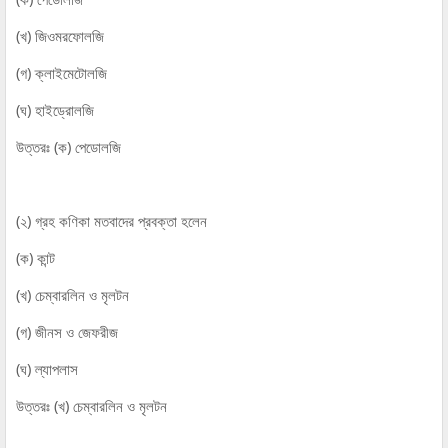
(খ) জিওমরফোলজি
(গ) ক্লাইমেটোলজি
(ঘ) হাইড্রোলজি
উত্তরঃ (ক) পেডোলজি
(২) গ্রহ কণিকা মতবাদের প্রবক্তা হলেন
(ক) কান্ট
(খ) চেম্বারলিন ও মৃলটন
(গ) জীনস ও জেফরীজ
(ঘ) ল্যাপলাস
উত্তরঃ (খ) চেম্বারলিন ও মৃলটন