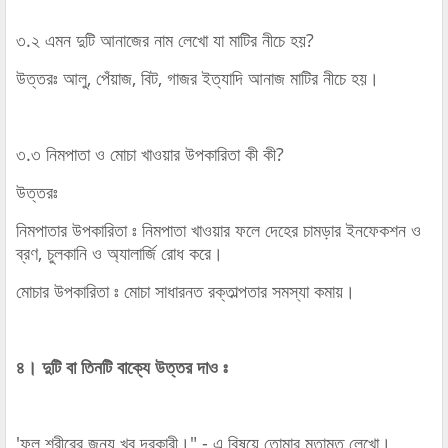
৩.২ এমন দুটি আনাজের নাম লেখো যা মাটির নীচে হয়?
উত্তরঃ আলু, পেঁয়াজ, বিট, গাজর ইত্যাদি আনাজ মাটির নীচে হয়।
৩.৩ নিমপাতা ও মোচা খাওয়ার উপকারিতা কী কী?
উত্তরঃ
নিমপাতার উপকারিতা ঃ নিমপাতা খাওয়ার ফলে দেহের চামড়ার ইনফেকশন ও
ব্রণ, চুলকানি ও অ্যালার্জি রোধ করে।
মোচার উপকারিতা ঃ মোচা সাধারনত রক্তাল্পতার সমস্যা কমায়।
৪। দুটি বা তিনটি বাক্যে উত্তর দাও ঃ
'ফল শরীরের জন্য খুব দরকারী।" - এ বিষয়ে তোমার মতামত লেখো।