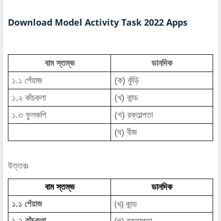
Download Model Activity Task 2022 Apps
বাম স্তম্ভ
ডানদিক
১.১ পেঁয়াজ
(ক) কুঁড়ি
১.২ কাঁচকলা
(খ) কান্ড
১.৩ ফুলকপি
(গ) রক্তাল্পতা
(ঘ) বীজ
উত্তরঃ
বাম স্তম্ভ
ডানদিক
(খ) কান্ড
১.১ পেঁয়াজ
(গ) রক্তাল্পতা
১.২ কাঁচকলা