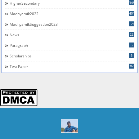
348
HigherSecondary
401
Madhyamik2022
126
MadhyamikSuggestion2023
22
News
6
Paragraph
5
Scholarships
361
Test Paper