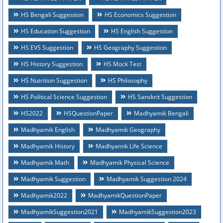
HS Bengali Suggestion
HS Economics Suggestion
HS Education Suggestion
HS English Suggestion
HS EVS Suggestion
HS Geography Suggestion
HS History Suggestion
HS Mock Test
HS Nutrition Suggestion
HS Philosophy
HS Political Science Suggestion
HS Sanskrit Suggestion
HS2022
HSQuestionPaper
Madhyamik Bengali
Madhyamik English
Madhyamik Geography
Madhyamik History
Madhyamik Life Science
Madhyamik Math
Madhyamik Physical Science
Madhyamik Suggestion
Madhyamik Suggestion 2024
Madhyamik2022
MadhyamikQuestionPaper
MadhyamikSuggestion2021
MadhyamikSuggestion2023