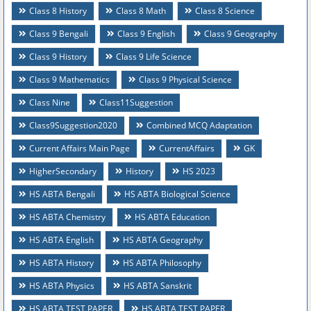
Class 8 History
Class 8 Math
Class 8 Science
Class 9 Bengali
Class 9 English
Class 9 Geography
Class 9 History
Class 9 Life Science
Class 9 Mathematics
Class 9 Physical Science
Class Nine
Class11Suggestion
Class9Suggestion2020
Combined MCQ Adaptation
Current Affairs Main Page
CurrentAffairs
GK
HigherSecondary
History
HS 2023
HS ABTA Bengali
HS ABTA Biological Science
HS ABTA Chemistry
HS ABTA Education
HS ABTA English
HS ABTA Geography
HS ABTA History
HS ABTA Philosophy
HS ABTA Physics
HS ABTA Sanskrit
HS ABTA TEST PAPER
HS ABTA TEST PAPER