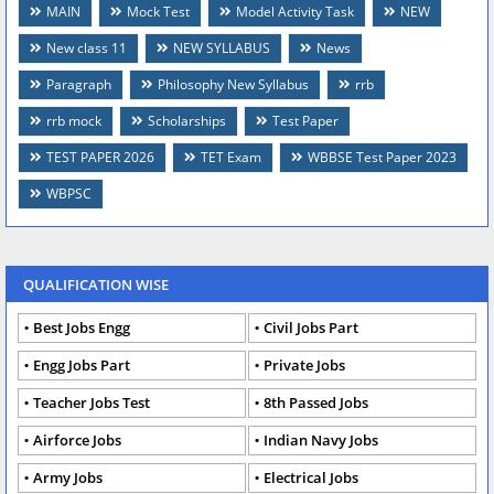
MAIN
Mock Test
Model Activity Task
NEW
New class 11
NEW SYLLABUS
News
Paragraph
Philosophy New Syllabus
rrb
rrb mock
Scholarships
Test Paper
TEST PAPER 2026
TET Exam
WBBSE Test Paper 2023
WBPSC
QUALIFICATION WISE
Best Jobs Engg
Civil Jobs Part
Engg Jobs Part
Private Jobs
Teacher Jobs Test
8th Passed Jobs
Airforce Jobs
Indian Navy Jobs
Army Jobs
Electrical Jobs