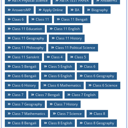
ABTA Physical Science
ABTA TEST PAPER
AnswerHS
AnswersMP
Apply Online
BA
Biography
Claas 6
Class 11
Class 11 Bengali
Class 11 Education
Class 11 English
Class 11 Geography
Class 11 History
Class 11 Philosophy
Class 11 Political Science
Class 11 Sanskrit
Class 4
Class 5
Class 5 Bengali
Class 5 English
Class 6
Class 6 Bengali
Class 6 English
Class 6 Geography
Class 6 History
Class 6 Mathematics
Class 6 Science
Class 7
Class 7 Bengali
Class 7 English
Class 7 Geography
Class 7 History
Class 7 Mathematics
Class 7 Science
Class 8
Class 8 Bengali
Class 8 English
Class 8 Geography