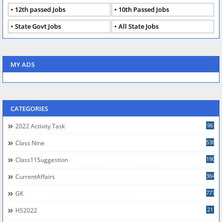
12th passed Jobs
10th Passed Jobs
State Govt Jobs
All State Jobs
MY ADS
CATEGORIES
96
2022 Activity Task
538
Class Nine
190
Class11Suggestion
364
CurrentAffairs
777
GK
21
HS2022