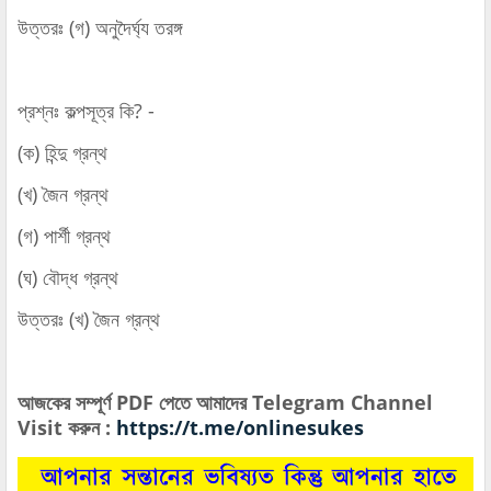
উত্তরঃ (গ) অনুদৈর্ঘ্য তরঙ্গ
প্রশ্নঃ কল্পসূত্র কি? -
(ক) হিন্দু গ্রন্থ
(খ) জৈন গ্রন্থ
(গ) পার্শী গ্রন্থ
(ঘ) বৌদ্ধ গ্রন্থ
উত্তরঃ (খ) জৈন গ্রন্থ
আজকের সম্পূর্ণ PDF পেতে আমাদের Telegram Channel
Visit করুন :
https://t.me/onlinesukes