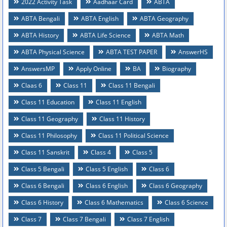
2022 Activity Task
Aadhaar Card
ABTA
ABTA Bengali
ABTA English
ABTA Geography
ABTA History
ABTA Life Science
ABTA Math
ABTA Physical Science
ABTA TEST PAPER
AnswerHS
AnswersMP
Apply Online
BA
Biography
Claas 6
Class 11
Class 11 Bengali
Class 11 Education
Class 11 English
Class 11 Geography
Class 11 History
Class 11 Philosophy
Class 11 Political Science
Class 11 Sanskrit
Class 4
Class 5
Class 5 Bengali
Class 5 English
Class 6
Class 6 Bengali
Class 6 English
Class 6 Geography
Class 6 History
Class 6 Mathematics
Class 6 Science
Class 7
Class 7 Bengali
Class 7 English