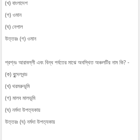
(খ) বাংলাদেশ
(গ) ওমান
(ঘ) নেপাল
উত্তরঃ (গ) ওমান
প্রশ্নঃ আরাবল্লী এবং বিন্ধ পর্বতের মাঝে অবস্থিত অঞ্চলটির নাম কি? -
(ক) বুন্দেলখন্ড
(খ) থরমরুভূমি
(গ) মালব মালভূমি
(ঘ) নর্মদা উপত্যকায়
উত্তরঃ (ঘ) নর্মদা উপত্যকায়