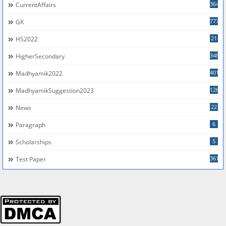
364
CurrentAffairs
777
GK
21
HS2022
348
HigherSecondary
401
Madhyamik2022
126
MadhyamikSuggestion2023
22
News
6
Paragraph
5
Scholarships
361
Test Paper