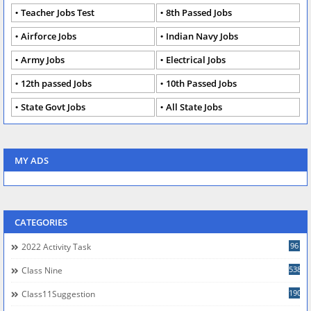
Teacher Jobs Test
8th Passed Jobs
Airforce Jobs
Indian Navy Jobs
Army Jobs
Electrical Jobs
12th passed Jobs
10th Passed Jobs
State Govt Jobs
All State Jobs
MY ADS
CATEGORIES
96
2022 Activity Task
538
Class Nine
190
Class11Suggestion