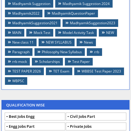
Madhyamik Suggestion
Madhyamik Suggestion 2024
Madhyamik2022
MadhyamikQuestionPaper
MadhyamikSuggestion2021
MadhyamikSuggestion2023
MAIN
Mock Test
Model Activity Task
NEW
New class 11
NEW SYLLABUS
News
Paragraph
Philosophy New Syllabus
rrb
rrb mock
Scholarships
Test Paper
TEST PAPER 2026
TET Exam
WBBSE Test Paper 2023
WBPSC
QUALIFICATION WISE
Best Jobs Engg
Civil Jobs Part
Engg Jobs Part
Private Jobs