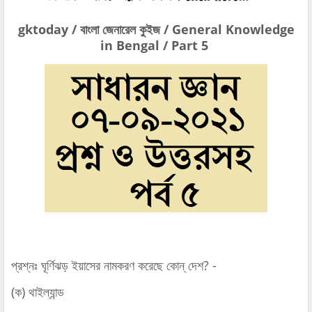
gktoday / বাংলা জেনারেল কুইজ / General Knowledge
in Bengal / Part 5
প্রশ্নঃ ঘূর্ণিঝড় ইয়াসের নামকরণ করেছে কোন্‌ দেশ? -
(ক) থাইল্যান্ড