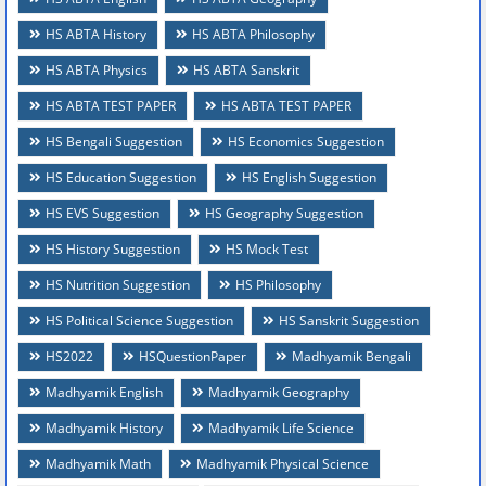
HS ABTA History
HS ABTA Philosophy
HS ABTA Physics
HS ABTA Sanskrit
HS ABTA TEST PAPER
HS ABTA TEST PAPER
HS Bengali Suggestion
HS Economics Suggestion
HS Education Suggestion
HS English Suggestion
HS EVS Suggestion
HS Geography Suggestion
HS History Suggestion
HS Mock Test
HS Nutrition Suggestion
HS Philosophy
HS Political Science Suggestion
HS Sanskrit Suggestion
HS2022
HSQuestionPaper
Madhyamik Bengali
Madhyamik English
Madhyamik Geography
Madhyamik History
Madhyamik Life Science
Madhyamik Math
Madhyamik Physical Science