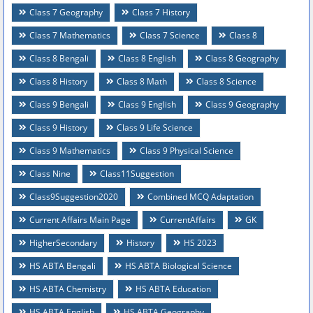
Class 7 Geography
Class 7 History
Class 7 Mathematics
Class 7 Science
Class 8
Class 8 Bengali
Class 8 English
Class 8 Geography
Class 8 History
Class 8 Math
Class 8 Science
Class 9 Bengali
Class 9 English
Class 9 Geography
Class 9 History
Class 9 Life Science
Class 9 Mathematics
Class 9 Physical Science
Class Nine
Class11Suggestion
Class9Suggestion2020
Combined MCQ Adaptation
Current Affairs Main Page
CurrentAffairs
GK
HigherSecondary
History
HS 2023
HS ABTA Bengali
HS ABTA Biological Science
HS ABTA Chemistry
HS ABTA Education
HS ABTA English
HS ABTA Geography