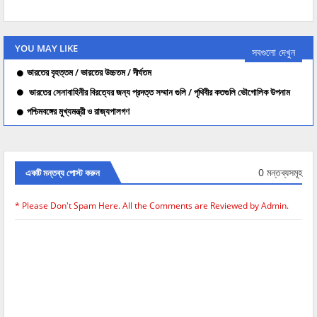
YOU MAY LIKE
সবগুলো দেখুন
ভারতের বৃহত্তম / ভারতের উচ্চতম / দীর্ঘতম
ভারতের সেনাবাহিনীর বিরত্যের জন্য প্রদত্ত সম্মান গুলি / পৃথিবীর কতগুলি ভৌগোলিক উপনাম
পশ্চিমবঙ্গের মুখ্যমন্ত্রী ও রাজ্যপালগণ
0 মন্তব্যসমূহ
একটি মন্তব্য পোস্ট করুন
* Please Don't Spam Here. All the Comments are Reviewed by Admin.