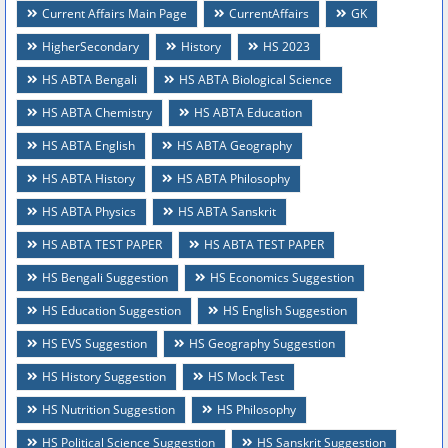
Current Affairs Main Page
CurrentAffairs
GK
HigherSecondary
History
HS 2023
HS ABTA Bengali
HS ABTA Biological Science
HS ABTA Chemistry
HS ABTA Education
HS ABTA English
HS ABTA Geography
HS ABTA History
HS ABTA Philosophy
HS ABTA Physics
HS ABTA Sanskrit
HS ABTA TEST PAPER
HS ABTA TEST PAPER
HS Bengali Suggestion
HS Economics Suggestion
HS Education Suggestion
HS English Suggestion
HS EVS Suggestion
HS Geography Suggestion
HS History Suggestion
HS Mock Test
HS Nutrition Suggestion
HS Philosophy
HS Political Science Suggestion
HS Sanskrit Suggestion