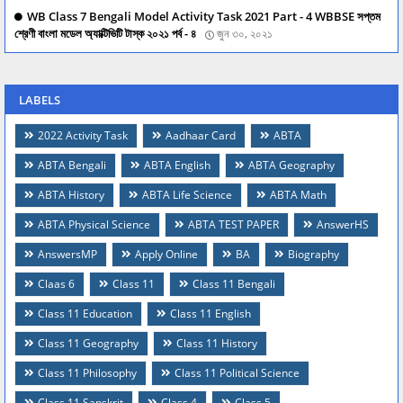
WB Class 7 Bengali Model Activity Task 2021 Part - 4 WBBSE সপ্তম
শ্রেণী বাংলা মডেল অ্যাক্টিভিটি টাস্ক ২০২১ পর্ব - ৪
জুন ৩০, ২০২১
LABELS
2022 Activity Task
Aadhaar Card
ABTA
ABTA Bengali
ABTA English
ABTA Geography
ABTA History
ABTA Life Science
ABTA Math
ABTA Physical Science
ABTA TEST PAPER
AnswerHS
AnswersMP
Apply Online
BA
Biography
Claas 6
Class 11
Class 11 Bengali
Class 11 Education
Class 11 English
Class 11 Geography
Class 11 History
Class 11 Philosophy
Class 11 Political Science
Class 11 Sanskrit
Class 4
Class 5