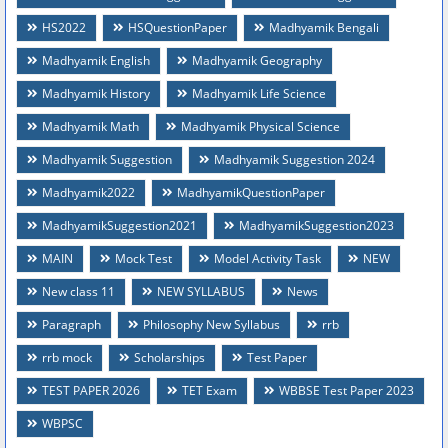
HS2022
HSQuestionPaper
Madhyamik Bengali
Madhyamik English
Madhyamik Geography
Madhyamik History
Madhyamik Life Science
Madhyamik Math
Madhyamik Physical Science
Madhyamik Suggestion
Madhyamik Suggestion 2024
Madhyamik2022
MadhyamikQuestionPaper
MadhyamikSuggestion2021
MadhyamikSuggestion2023
MAIN
Mock Test
Model Activity Task
NEW
New class 11
NEW SYLLABUS
News
Paragraph
Philosophy New Syllabus
rrb
rrb mock
Scholarships
Test Paper
TEST PAPER 2026
TET Exam
WBBSE Test Paper 2023
WBPSC