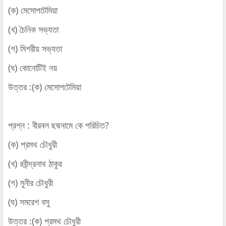
(ক) মেসোপটেমিয়া
(খ) চৈনিক সভ্যতা
(গ) মিশরীয় সভ্যতা
(ঘ) কোনোটিই নয়
উত্তর :(ক) মেসোপটেমিয়া
প্রশ্ন : বীরবল ছদ্মনামে কে পরিচিত?
(ক) প্রমথ চৌধুরী
(খ) রবীন্দ্রনাথ ঠাকুর
(গ) মুনীর চৌধুরী
(ঘ) সমরেশ বসু
উত্তর :(ক) প্রমথ চৌধুরী