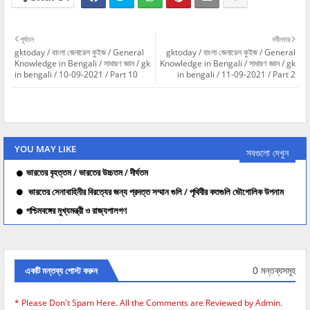
পূর্বতন
নবীনতর
gktoday / বাংলা জেনারেল কুইজ / General
gktoday / বাংলা জেনারেল কুইজ / General
Knowledge in Bengali / সাধারণ জ্ঞান / gk
Knowledge in Bengali / সাধারণ জ্ঞান / gk
in bengali / 10-09-2021 / Part 10
in bengali / 11-09-2021 / Part 2
YOU MAY LIKE
সবগুলো দেখুন
ভারতের বৃহত্তম / ভারতের উচ্চতম / দীর্ঘতম
ভারতের সেনাবাহিনীর বিরত্যের জন্য প্রদত্ত সম্মান গুলি / পৃথিবীর কতগুলি ভৌগোলিক উপনাম
পশ্চিমবঙ্গের মুখ্যমন্ত্রী ও রাজ্যপালগণ
0 মন্তব্যসমূহ
একটি মন্তব্য পোস্ট করুন
* Please Don't Spam Here. All the Comments are Reviewed by Admin.