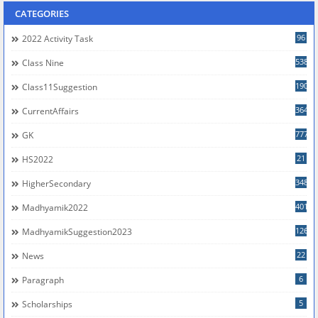
CATEGORIES
96
2022 Activity Task
538
Class Nine
190
Class11Suggestion
364
CurrentAffairs
777
GK
21
HS2022
348
HigherSecondary
401
Madhyamik2022
126
MadhyamikSuggestion2023
22
News
6
Paragraph
5
Scholarships