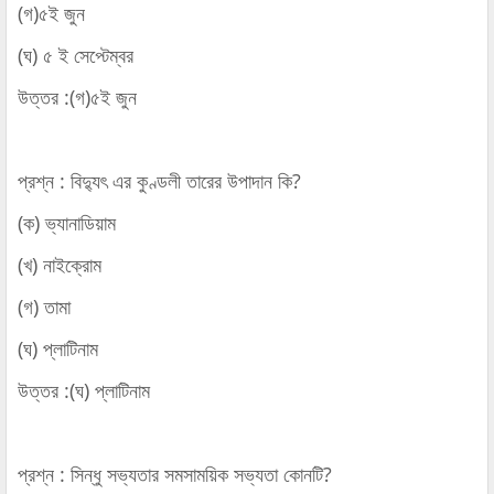
(গ)৫ই জুন
(ঘ) ৫ ই সেপ্টেম্বর
উত্তর :(গ)৫ই জুন
প্রশ্ন : বিদ্যুৎ এর কুণ্ডলী তারের উপাদান কি?
(ক) ভ্যানাডিয়াম
(খ) নাইক্রোম
(গ) তামা
(ঘ) প্লাটিনাম
উত্তর :(ঘ) প্লাটিনাম
প্রশ্ন : সিন্ধু সভ্যতার সমসাময়িক সভ্যতা কোনটি?