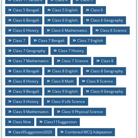
Class 5 Bengali
Class 5 English
Class 6
Class 6 Bengali
Class 6 English
Class 6 Geography
Class 6 History
Class 6 Mathematics
Class 6 Science
Class 7
Class 7 Bengali
Class 7 English
Class 7 Geography
Class 7 History
Class 7 Mathematics
Class 7 Science
Class 8
Class 8 Bengali
Class 8 English
Class 8 Geography
Class 8 History
Class 8 Math
Class 8 Science
Class 9 Bengali
Class 9 English
Class 9 Geography
Class 9 History
Class 9 Life Science
Class 9 Mathematics
Class 9 Physical Science
Class Nine
Class11Suggestion
Class9Suggestion2020
Combined MCQ Adaptation