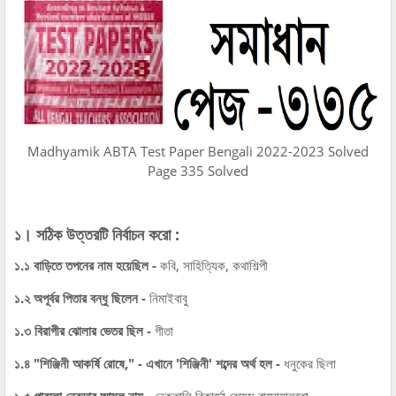
Madhyamik ABTA Test Paper Bengali 2022-2023 Solved
Page 335 Solved
১। সঠিক উত্তরটি নির্বাচন করো :
১.১ বাড়িতে তপনের নাম হয়েছিল -
কবি, সাহিত্যিক, কথাশিল্পী
১.২ অপূর্বর পিতার বন্ধু ছিলেন -
নিমাইবাবু
১.৩ বিরাগীর ঝোলার ভেতর ছিল -
গীতা
১.৪ "শিঞ্জিনী আকর্ষি রোষে," - এখানে 'শিঞ্জিনী' শব্দের অর্থ হল -
ধনুকের ছিলা
১.৫ পাবলো নেরুদার আসল নাম -
নেকতালি রিকার্দো রেয়েন্স বাসোয়ালতো