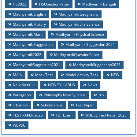
HS2022
HSQuestionPaper
Madhyamik Bengali
Madhyamik English
Madhyamik Geography
Madhyamik History
Madhyamik Life Science
Madhyamik Math
Madhyamik Physical Science
Madhyamik Suggestion
Madhyamik Suggestion 2024
Madhyamik2022
MadhyamikQuestionPaper
MadhyamikSuggestion2021
MadhyamikSuggestion2023
MAIN
Mock Test
Model Activity Task
NEW
New class 11
NEW SYLLABUS
News
Paragraph
Philosophy New Syllabus
rrb
rrb mock
Scholarships
Test Paper
TEST PAPER 2026
TET Exam
WBBSE Test Paper 2023
WBPSC