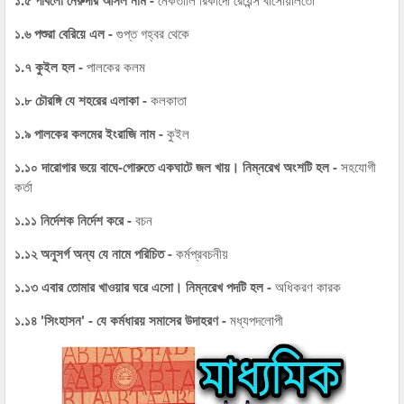
১.৬ পশুরা বেরিয়ে এল -
গুপ্ত গহ্বর থেকে
১.৭ কুইল হল -
পালকের কলম
১.৮ চৌরঙ্গি যে শহরের এলাকা -
কলকাতা
১.৯ পালকের কলমের ইংরাজি নাম -
কুইল
১.১০ দারোগার ভয়ে বাঘে-গোরুতে একঘাটে জল খায়। নিম্নরেখ অংশটি হল -
সহযোগী
কর্তা
১.১১ নির্দেশক নির্দেশ করে -
বচন
১.১২ অনুসর্গ অন্য যে নামে পরিচিত -
কর্মপ্রবচনীয়
১.১৩ এবার তোমার খাওয়ার ঘরে এসো। নিম্নরেখ পদটি হল -
অধিকরণ কারক
১.১৪ 'সিংহাসন' - যে কর্মধারয় সমাসের উদাহরণ -
মধ্যপদলোপী