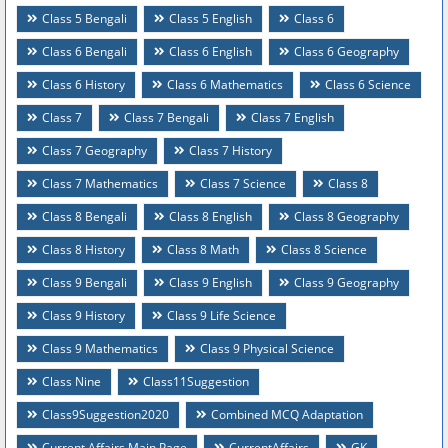
Class 5 Bengali
Class 5 English
Class 6
Class 6 Bengali
Class 6 English
Class 6 Geography
Class 6 History
Class 6 Mathematics
Class 6 Science
Class 7
Class 7 Bengali
Class 7 English
Class 7 Geography
Class 7 History
Class 7 Mathematics
Class 7 Science
Class 8
Class 8 Bengali
Class 8 English
Class 8 Geography
Class 8 History
Class 8 Math
Class 8 Science
Class 9 Bengali
Class 9 English
Class 9 Geography
Class 9 History
Class 9 Life Science
Class 9 Mathematics
Class 9 Physical Science
Class Nine
Class11Suggestion
Class9Suggestion2020
Combined MCQ Adaptation
Current Affairs Main Page
CurrentAffairs
GK