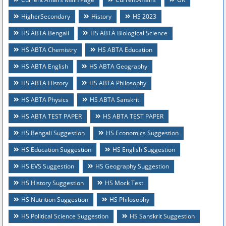
HigherSecondary
History
HS 2023
HS ABTA Bengali
HS ABTA Biological Science
HS ABTA Chemistry
HS ABTA Education
HS ABTA English
HS ABTA Geography
HS ABTA History
HS ABTA Philosophy
HS ABTA Physics
HS ABTA Sanskrit
HS ABTA TEST PAPER
HS ABTA TEST PAPER
HS Bengali Suggestion
HS Economics Suggestion
HS Education Suggestion
HS English Suggestion
HS EVS Suggestion
HS Geography Suggestion
HS History Suggestion
HS Mock Test
HS Nutrition Suggestion
HS Philosophy
HS Political Science Suggestion
HS Sanskrit Suggestion