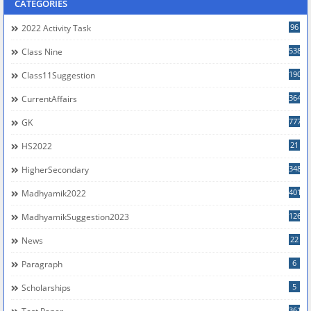
CATEGORIES
96
2022 Activity Task
538
Class Nine
190
Class11Suggestion
364
CurrentAffairs
777
GK
21
HS2022
348
HigherSecondary
401
Madhyamik2022
126
MadhyamikSuggestion2023
22
News
6
Paragraph
5
Scholarships
361