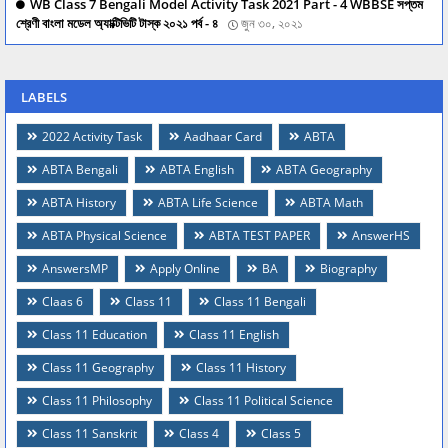
WB Class 7 Bengali Model Activity Task 2021 Part - 4 WBBSE সপ্তম
শ্রেণী বাংলা মডেল অ্যাক্টিভিটি টাস্ক ২০২১ পর্ব - ৪
জুন ৩০, ২০২১
LABELS
2022 Activity Task
Aadhaar Card
ABTA
ABTA Bengali
ABTA English
ABTA Geography
ABTA History
ABTA Life Science
ABTA Math
ABTA Physical Science
ABTA TEST PAPER
AnswerHS
AnswersMP
Apply Online
BA
Biography
Claas 6
Class 11
Class 11 Bengali
Class 11 Education
Class 11 English
Class 11 Geography
Class 11 History
Class 11 Philosophy
Class 11 Political Science
Class 11 Sanskrit
Class 4
Class 5