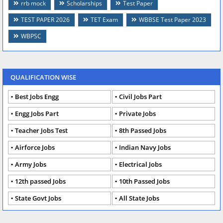
rrb mock
Scholarships
Test Paper
TEST PAPER 2026
TET Exam
WBBSE Test Paper 2023
WBPSC
QUALIFICATION WISE
Best Jobs Engg
Civil Jobs Part
Engg Jobs Part
Private Jobs
Teacher Jobs Test
8th Passed Jobs
Airforce Jobs
Indian Navy Jobs
Army Jobs
Electrical Jobs
12th passed Jobs
10th Passed Jobs
State Govt Jobs
All State Jobs