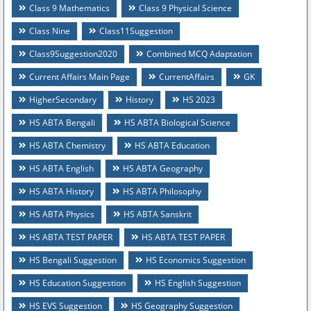
Class 9 Mathematics
Class 9 Physical Science
Class Nine
Class11Suggestion
Class9Suggestion2020
Combined MCQ Adaptation
Current Affairs Main Page
CurrentAffairs
GK
HigherSecondary
History
HS 2023
HS ABTA Bengali
HS ABTA Biological Science
HS ABTA Chemistry
HS ABTA Education
HS ABTA English
HS ABTA Geography
HS ABTA History
HS ABTA Philosophy
HS ABTA Physics
HS ABTA Sanskrit
HS ABTA TEST PAPER
HS ABTA TEST PAPER
HS Bengali Suggestion
HS Economics Suggestion
HS Education Suggestion
HS English Suggestion
HS EVS Suggestion
HS Geography Suggestion