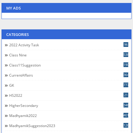
MY ADS
CATEGORIES
96
2022 Activity Task
538
Class Nine
190
Class11Suggestion
364
CurrentAffairs
777
GK
21
HS2022
348
HigherSecondary
401
Madhyamik2022
126
MadhyamikSuggestion2023