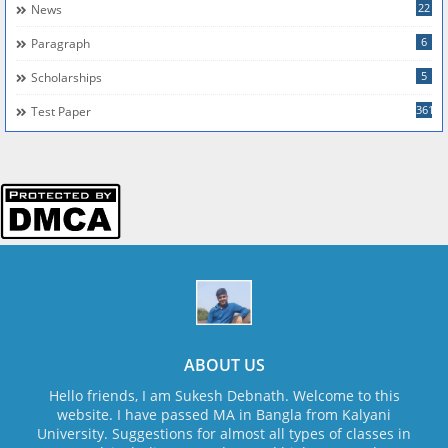
22
News
6
Paragraph
5
Scholarships
361
Test Paper
ABOUT US
Hello friends, I am Sukesh Debnath. Welcome to this
website. I have passed MA in Bangla from Kalyani
University. Suggestions for almost all types of classes in