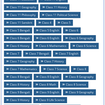
Class 11 Geography
Class 11 History
Class 11 Philosophy
Class 11 Political Science
Class 11 Sanskrit
Class 4
Class 5
Class 5 Bengali
Class 5 English
Class 6
Class 6 Bengali
Class 6 English
Class 6 Geography
Class 6 History
Class 6 Mathematics
Class 6 Science
Class 7
Class 7 Bengali
Class 7 English
Class 7 Geography
Class 7 History
Class 7 Mathematics
Class 7 Science
Class 8
Class 8 Bengali
Class 8 English
Class 8 Geography
Class 8 History
Class 8 Math
Class 8 Science
Class 9 Bengali
Class 9 English
Class 9 Geography
Class 9 History
Class 9 Life Science