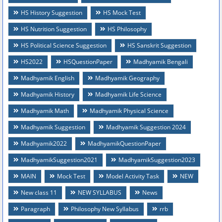
HS History Suggestion
HS Mock Test
HS Nutrition Suggestion
HS Philosophy
HS Political Science Suggestion
HS Sanskrit Suggestion
HS2022
HSQuestionPaper
Madhyamik Bengali
Madhyamik English
Madhyamik Geography
Madhyamik History
Madhyamik Life Science
Madhyamik Math
Madhyamik Physical Science
Madhyamik Suggestion
Madhyamik Suggestion 2024
Madhyamik2022
MadhyamikQuestionPaper
MadhyamikSuggestion2021
MadhyamikSuggestion2023
MAIN
Mock Test
Model Activity Task
NEW
New class 11
NEW SYLLABUS
News
Paragraph
Philosophy New Syllabus
rrb