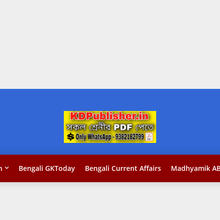
n
Bengali GKToday
Bengali Current Affairs
Madhyamik AB