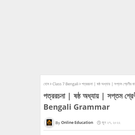
হোম
Class 7 Bengali
পত্ররচনা | ষষ্ঠ অধ্যায় | সপ্তম শ্রেণ
পত্ররচনা | ষষ্ঠ অধ্যায় | সপ্তম শ্র
Bengali Grammar
Online Education
জুন ২৭, ২০২২