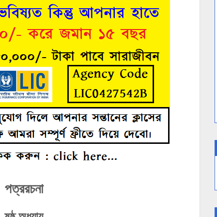
পত্ররচনা
ষষ্ঠ অধ্যায়