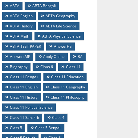
ABTA
ABTA Bengali
ABTA English
ABTA Geography
ABTA History
ABTA Life Science
ABTA Math
ABTA Physical Science
ABTA TEST PAPER
AnswerHS
AnswersMP
Apply Online
BA
Biography
Claas 6
Class 11
Class 11 Bengali
Class 11 Education
Class 11 English
Class 11 Geography
Class 11 History
Class 11 Philosophy
Class 11 Political Science
Class 11 Sanskrit
Class 4
Class 5
Class 5 Bengali
Class 5 English
Class 6