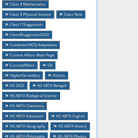
Class 9 Mathematics
Class 9 Physical Science
Class Nine
Class11Suggestion
Class9Suggestion2020
Combined MCQ Adaptation
Current Affairs Main Page
CurrentAffairs
GK
HigherSecondary
History
HS 2023
HS ABTA Bengali
HS ABTA Biological Science
HS ABTA Chemistry
HS ABTA Education
HS ABTA English
HS ABTA Geography
HS ABTA History
HS ABTA Philosophy
HS ABTA Physics