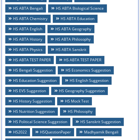
HS ABTA Bengali
HS ABTA Biological Science
HS ABTA Chemistry
HS ABTA Education
HS ABTA English
HS ABTA Geography
HS ABTA History
HS ABTA Philosophy
HS ABTA Physics
HS ABTA Sanskrit
HS ABTA TEST PAPER
HS ABTA TEST PAPER
HS Bengali Suggestion
HS Economics Suggestion
HS Education Suggestion
HS English Suggestion
HS EVS Suggestion
HS Geography Suggestion
HS History Suggestion
HS Mock Test
HS Nutrition Suggestion
HS Philosophy
HS Political Science Suggestion
HS Sanskrit Suggestion
HS2022
HSQuestionPaper
Madhyamik Bengali