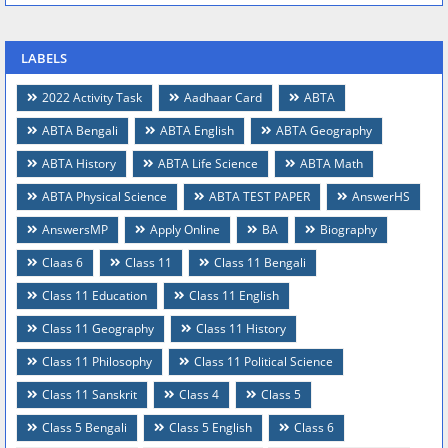
LABELS
2022 Activity Task
Aadhaar Card
ABTA
ABTA Bengali
ABTA English
ABTA Geography
ABTA History
ABTA Life Science
ABTA Math
ABTA Physical Science
ABTA TEST PAPER
AnswerHS
AnswersMP
Apply Online
BA
Biography
Claas 6
Class 11
Class 11 Bengali
Class 11 Education
Class 11 English
Class 11 Geography
Class 11 History
Class 11 Philosophy
Class 11 Political Science
Class 11 Sanskrit
Class 4
Class 5
Class 5 Bengali
Class 5 English
Class 6