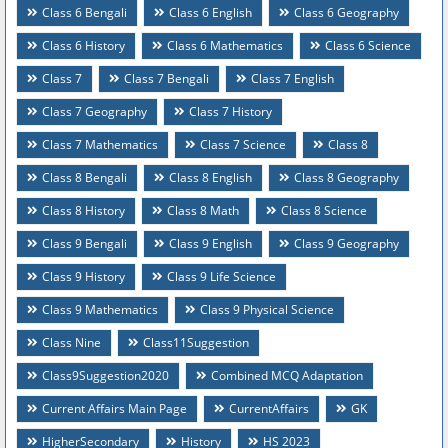
Class 6 Bengali
Class 6 English
Class 6 Geography
Class 6 History
Class 6 Mathematics
Class 6 Science
Class 7
Class 7 Bengali
Class 7 English
Class 7 Geography
Class 7 History
Class 7 Mathematics
Class 7 Science
Class 8
Class 8 Bengali
Class 8 English
Class 8 Geography
Class 8 History
Class 8 Math
Class 8 Science
Class 9 Bengali
Class 9 English
Class 9 Geography
Class 9 History
Class 9 Life Science
Class 9 Mathematics
Class 9 Physical Science
Class Nine
Class11Suggestion
Class9Suggestion2020
Combined MCQ Adaptation
Current Affairs Main Page
CurrentAffairs
GK
HigherSecondary
History
HS 2023