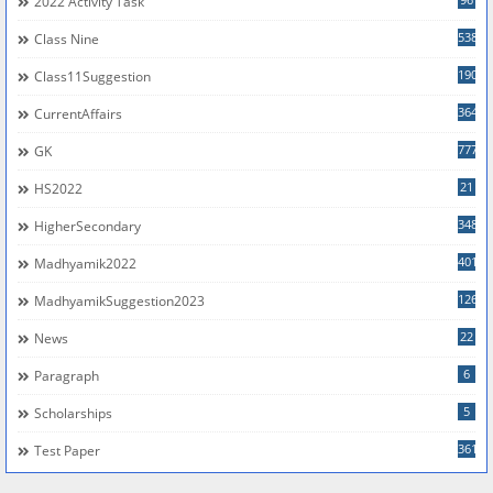
2022 Activity Task
538
Class Nine
190
Class11Suggestion
364
CurrentAffairs
777
GK
21
HS2022
348
HigherSecondary
401
Madhyamik2022
126
MadhyamikSuggestion2023
22
News
6
Paragraph
5
Scholarships
361
Test Paper