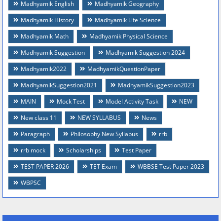
Madhyamik English
Madhyamik Geography
Madhyamik History
Madhyamik Life Science
Madhyamik Math
Madhyamik Physical Science
Madhyamik Suggestion
Madhyamik Suggestion 2024
Madhyamik2022
MadhyamikQuestionPaper
MadhyamikSuggestion2021
MadhyamikSuggestion2023
MAIN
Mock Test
Model Activity Task
NEW
New class 11
NEW SYLLABUS
News
Paragraph
Philosophy New Syllabus
rrb
rrb mock
Scholarships
Test Paper
TEST PAPER 2026
TET Exam
WBBSE Test Paper 2023
WBPSC