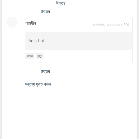
উত্তর
উত্তর
নামহীন
২৪ নভেম্বর, ২০২২ এ ৭:১০ PM
Ans chai
উত্তর
মুছুন
উত্তর
মন্তব্য যুক্ত করুন