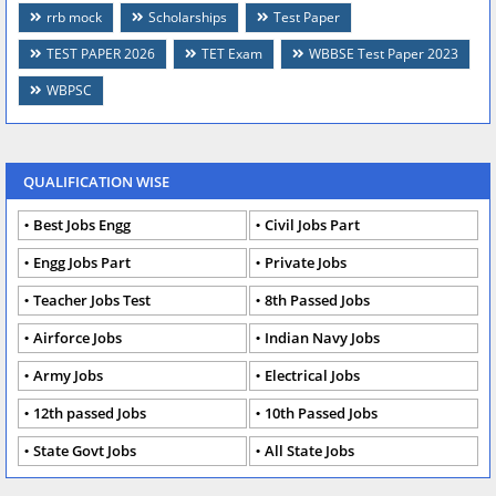
rrb mock
Scholarships
Test Paper
TEST PAPER 2026
TET Exam
WBBSE Test Paper 2023
WBPSC
QUALIFICATION WISE
Best Jobs Engg
Civil Jobs Part
Engg Jobs Part
Private Jobs
Teacher Jobs Test
8th Passed Jobs
Airforce Jobs
Indian Navy Jobs
Army Jobs
Electrical Jobs
12th passed Jobs
10th Passed Jobs
State Govt Jobs
All State Jobs