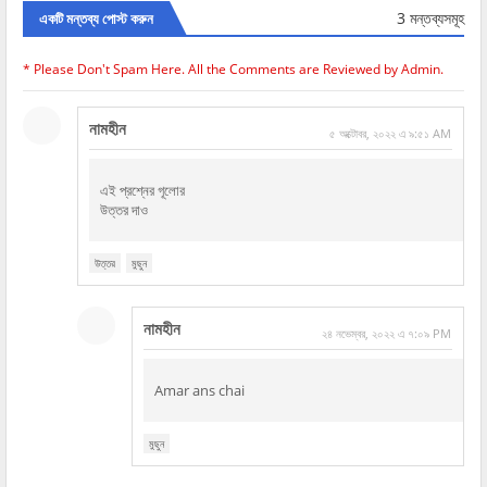
3 মন্তব্যসমূহ
একটি মন্তব্য পোস্ট করুন
* Please Don't Spam Here. All the Comments are Reviewed by Admin.
নামহীন
৫ অক্টোবর, ২০২২ এ ৯:৫১ AM
এই প্রশ্নের গূলোর
উত্তর দাও
উত্তর
মুছুন
নামহীন
২৪ নভেম্বর, ২০২২ এ ৭:০৯ PM
Amar ans chai
মুছুন