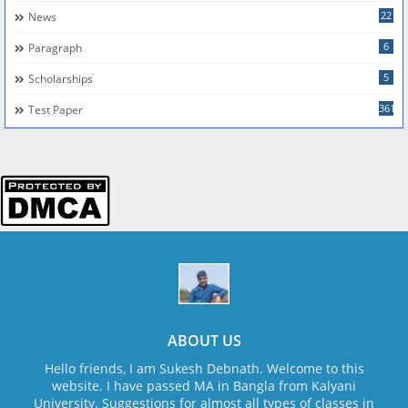
22
News
6
Paragraph
5
Scholarships
361
Test Paper
ABOUT US
Hello friends, I am Sukesh Debnath. Welcome to this
website. I have passed MA in Bangla from Kalyani
University. Suggestions for almost all types of classes in