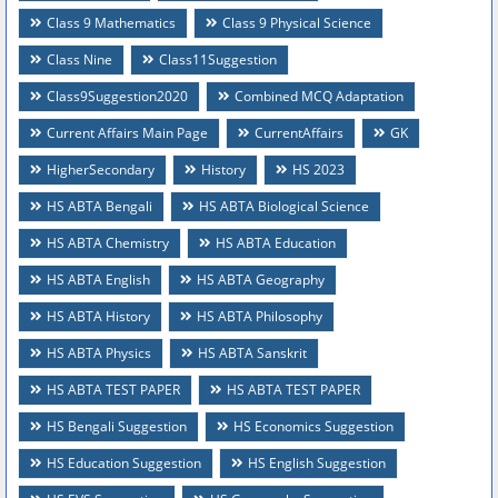
Class 9 Mathematics
Class 9 Physical Science
Class Nine
Class11Suggestion
Class9Suggestion2020
Combined MCQ Adaptation
Current Affairs Main Page
CurrentAffairs
GK
HigherSecondary
History
HS 2023
HS ABTA Bengali
HS ABTA Biological Science
HS ABTA Chemistry
HS ABTA Education
HS ABTA English
HS ABTA Geography
HS ABTA History
HS ABTA Philosophy
HS ABTA Physics
HS ABTA Sanskrit
HS ABTA TEST PAPER
HS ABTA TEST PAPER
HS Bengali Suggestion
HS Economics Suggestion
HS Education Suggestion
HS English Suggestion