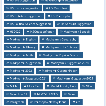
HS EVS Suggestion
HS Geography Suggestion
HS History Suggestion
HS Mock Test
HS Nutrition Suggestion
HS Philosophy
HS Political Science Suggestion
HS Sanskrit Suggestion
HS2022
HSQuestionPaper
Madhyamik Bengali
Madhyamik English
Madhyamik Geography
Madhyamik History
Madhyamik Life Science
Madhyamik Math
Madhyamik Physical Science
Madhyamik Suggestion
Madhyamik Suggestion 2024
Madhyamik2022
MadhyamikQuestionPaper
MadhyamikSuggestion2021
MadhyamikSuggestion2023
MAIN
Mock Test
Model Activity Task
NEW
New class 11
NEW SYLLABUS
News
Paragraph
Philosophy New Syllabus
rrb