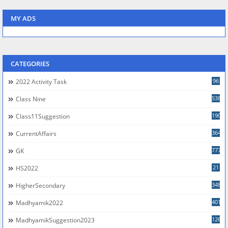
MY ADS
CATEGORIES
96
2022 Activity Task
538
Class Nine
190
Class11Suggestion
364
CurrentAffairs
777
GK
21
HS2022
348
HigherSecondary
401
Madhyamik2022
126
MadhyamikSuggestion2023