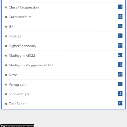
190
Class11Suggestion
364
CurrentAffairs
777
GK
21
HS2022
348
HigherSecondary
401
Madhyamik2022
126
MadhyamikSuggestion2023
22
News
6
Paragraph
5
Scholarships
361
Test Paper