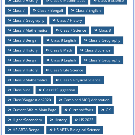
Class 6 History
Class 6 Mathematics
Class 6 Science
Class 7
Class 7 Bengali
Class 7 English
Class 7 Geography
Class 7 History
Class 7 Mathematics
Class 7 Science
Class 8
Class 8 Bengali
Class 8 English
Class 8 Geography
Class 8 History
Class 8 Math
Class 8 Science
Class 9 Bengali
Class 9 English
Class 9 Geography
Class 9 History
Class 9 Life Science
Class 9 Mathematics
Class 9 Physical Science
Class Nine
Class11Suggestion
Class9Suggestion2020
Combined MCQ Adaptation
Current Affairs Main Page
CurrentAffairs
GK
HigherSecondary
History
HS 2023
HS ABTA Bengali
HS ABTA Biological Science