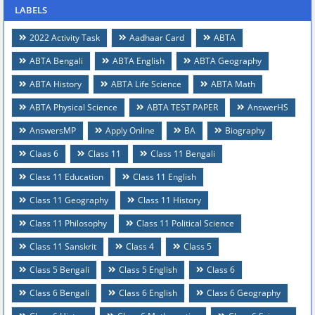
LABELS
2022 Activity Task
Aadhaar Card
ABTA
ABTA Bengali
ABTA English
ABTA Geography
ABTA History
ABTA Life Science
ABTA Math
ABTA Physical Science
ABTA TEST PAPER
AnswerHS
AnswersMP
Apply Online
BA
Biography
Claas 6
Class 11
Class 11 Bengali
Class 11 Education
Class 11 English
Class 11 Geography
Class 11 History
Class 11 Philosophy
Class 11 Political Science
Class 11 Sanskrit
Class 4
Class 5
Class 5 Bengali
Class 5 English
Class 6
Class 6 Bengali
Class 6 English
Class 6 Geography