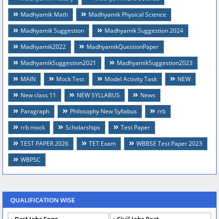
Madhyamik Math
Madhyamik Physical Science
Madhyamik Suggestion
Madhyamik Suggestion 2024
Madhyamik2022
MadhyamikQuestionPaper
MadhyamikSuggestion2021
MadhyamikSuggestion2023
MAIN
Mock Test
Model Activity Task
NEW
New class 11
NEW SYLLABUS
News
Paragraph
Philosophy New Syllabus
rrb
rrb mock
Scholarships
Test Paper
TEST PAPER 2026
TET Exam
WBBSE Test Paper 2023
WBPSC
QUALIFICATION WISE
Best Jobs Engg
Civil Jobs Part