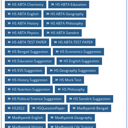
HS ABTA Chemistry
HS ABTA Education
HS ABTA English
HS ABTA Geography
HS ABTA History
HS ABTA Philosophy
HS ABTA Physics
HS ABTA Sanskrit
HS ABTA TEST PAPER
HS ABTA TEST PAPER
HS Bengali Suggestion
HS Economics Suggestion
HS Education Suggestion
HS English Suggestion
HS EVS Suggestion
HS Geography Suggestion
HS History Suggestion
HS Mock Test
HS Nutrition Suggestion
HS Philosophy
HS Political Science Suggestion
HS Sanskrit Suggestion
HS2022
HSQuestionPaper
Madhyamik Bengali
Madhyamik English
Madhyamik Geography
Madhyamik History
Madhyamik Life Science