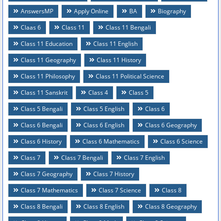
AnswersMP
Apply Online
BA
Biography
Claas 6
Class 11
Class 11 Bengali
Class 11 Education
Class 11 English
Class 11 Geography
Class 11 History
Class 11 Philosophy
Class 11 Political Science
Class 11 Sanskrit
Class 4
Class 5
Class 5 Bengali
Class 5 English
Class 6
Class 6 Bengali
Class 6 English
Class 6 Geography
Class 6 History
Class 6 Mathematics
Class 6 Science
Class 7
Class 7 Bengali
Class 7 English
Class 7 Geography
Class 7 History
Class 7 Mathematics
Class 7 Science
Class 8
Class 8 Bengali
Class 8 English
Class 8 Geography