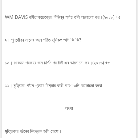
WM DAVIS বর্ণিত ক্ষয়চক্রের বিভিন্ন পর্যায় গুলি অলোচনা কর।(২০১৮) +৫
৯। পুনর্যৌবন লাভের ফলে গঠিত ভুমিরুপ গুলি কি কি?
১০। বিভিন্ন প্রকারে জল নির্গম প্রণালী এর আলোচনা কর।(২০১৬) +৫
১১। মৃত্তিকা গঠনে প্রভাব বিস্তার কারী কারণ গুলি আলোচনা করো ।
অথবা
মৃত্তিকার গঠনের নিয়ন্ত্রক গুলি লেখো।