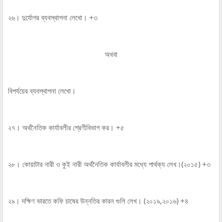
২৬। দুর্যোগর ব্যবস্থাপনা লেখো। +৩
অথবা
বিপর্যয়ের ব্যবস্থাপনা লেখো।
২৭। অর্থনৈতিক কার্যাবলীর শ্রেণীবিভাগ কর। +৫
২৮। কোয়াটার নারী ও কুই নারী অর্থনৈতিক কার্যাবলীর মধ্যে পার্থক্য লেখ।(২০১৫) +৩
২৯। দক্ষিণ ভারতে কফি চাষের উন্নতির কারন গুলি লেখ। (২০১৯,২০১৬) +৪