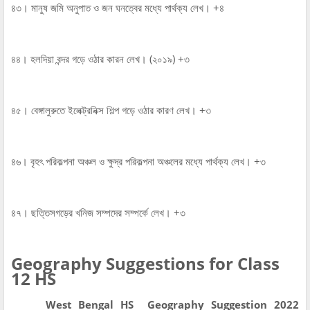
৪৩। মানুষ জমি অনুপাত ও জন ঘনত্বের মধ্যে পার্থক্য লেখ। +৪
৪৪। হলদিয়া বন্দর গড়ে ওঠার কারন লেখ। (২০১৯) +৩
৪৫। বেঙ্গালুরুতে ইলেক্ট্রনিক্স শিল্প গড়ে ওঠার কারণ লেখ। +৩
৪৬। বৃহৎ পরিকল্পনা অঞ্চল ও ক্ষুদ্র পরিকল্পনা অঞ্চলের মধ্যে পার্থক্য লেখ। +৩
৪৭। ছত্তিসগড়ের খনিজ সম্পদের সম্পর্কে লেখ। +৩
Geography Suggestions for Class
12 HS
West Bengal HS Geography Suggestion 2022