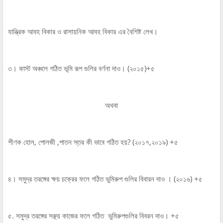
যান্ত্রিক আবহ বিকার ও রাসায়নিক আবহ বিকার এর বৈশিষ্ট লেখ।
৩। কাস্ট অঞ্চলে গঠিত ভূমি রূপ গুলির বর্ণনা দাও। (২০১৫)+৫
অথবা
শীণক হোল, পোলজী ,পাতন স্তর কী ভাবে গঠিত হয়? (২০১৭,২০১৯) +৫
৪। সমুদ্র তরঙ্গের ক্ষয় চক্রের ফলে গঠিত ভুমিরুপ গুলির বিবারন দাও । (২০১৬) +৫
৫. সমুদ্র তরঙ্গের সঞ্ছয় কাজের ফলে গঠিত ভুমিরুপগুলির বিবরন দাও। +৫