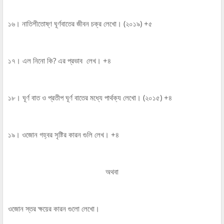
১৬। নাতিশীতোষ্ণ ঘূর্ণবাতের জীবন চক্র লেখো। (২০১৯) +৫
১৭। এল নিনো কি? এর প্রভাব লেখ। +৪
১৮। ঘূর্ণ বাত ও প্রতীপ ঘূর্ণ বাতের মধ্যে পার্থক্য লেখো। (২০১৫) +৪
১৯। ওজোন গহ্বর সৃষ্টির কারন গুলি লেখ। +৪
অথবা
ওজোন স্তর ক্ষয়ের কারন গুলো লেখো।