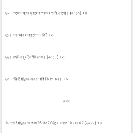
২০। ওজোনস্তর হ্রাসের প্রভাব গুলি লেখো। (২০১৬) +৪
২১। ওয়াকার সারকুলেশন কি? +৩
২২। জেট বায়ুর বৈশিষ্ট লেখ। (২০১৮) +৩
২৩। জীববৈচিত্র্য এর শ্রেণি বিভাগ কর। +৬
অথবা
জিনগত বৈচিত্র্য ও প্রজাতি গত বৈচিত্র্য বলতে কি বোঝো? (২০১৮) +৪