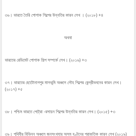
৩৬। ভারতে তৈরি পোশাক শিল্পের উন্নতির কারন লেখ । (২০১৮) +৪
অথবা
ভারতের রেডিমেট পোশাক শিল্প সম্পর্কে লেখ। (২০১৬) +৩
৩৭। ভারতের ছোটোনাগপুর মালভূমি অঞ্চলে লৌহ শিল্পের কেন্দ্রীভবনের কারন লেখ।
(২০১৭) +৫
৩৮। পশ্চিম ভারতে পেট্রো -রসায়ন শিল্পের উন্নতির কারন লেখ। (২০১৫) +৩
৩৯। পৃথিবীর বিভিন্ন অঞ্চলে জনসংখ্যার অসম বণ্টনের প্রাকৃতিক কারন লেখ (২০১৯)