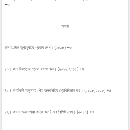
+৩
অথবা
জন বণ্টনে ভূপ্রকৃতির প্রভাব লেখ। (২০১৫) +৩
৪০। জন বিবর্তনের মডেল ব্যাখা কর। (২০১৬,২০১৮) +৪
৪১। কার্যাবলী অনুসারে পৌর জনবসতির শ্রেণিবিভাগ কর। (২০১৮,২০১৫) +৪
৪২। কাম্য জনসংখ্যা কাকে বলে? এর বৈশিষ্ট লেখ। (২০১৭) +৩