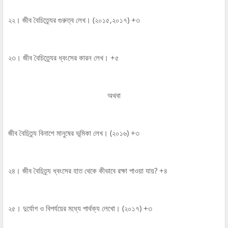
২২। জীব বৈচিত্র্যের গুরুত্ব লেখ। (২০১৫,২০১৭) +৩
২৩। জীব বৈচিত্র্যের ধ্বংসের কারন লেখ। +৫
অথবা
জীব বৈচিত্র্য বিনাশে মানুষের ভূমিকা লেখ। (২০১৬) +৩
২৪। জীব বৈচিত্র্য ধ্বংসের হাত থেকে কীভাবে রক্ষা পাওয়া যায়? +৪
২৫। দুর্যোগ ও বিপর্যয়ের মধ্যে পার্থক্য লেখো। (২০১৭) +৩