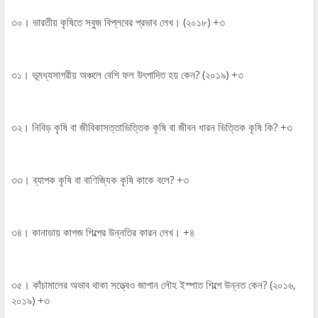
৩০। ভারতীয় কৃষিতে সবুজ বিপ্লবের প্রভাব লেখ। (২০১৮) +৩
৩১। ভূমধ্যসাগরীয় অঞ্চলে বেশি ফল উৎপাদিত হয় কেন? (২০১৯) +৩
৩২। নিবিড় কৃষি বা জীবিকাসত্তাভিত্তিক কৃষি বা জীবন ধারন ভিত্তিক কৃষি কি? +৩
৩৩। ব্যাপক কৃষি বা বাণিজ্যিক কৃষি কাকে বলে? +৩
৩৪। কানাডায় কাগজ শিল্পের উন্নতির কারন লেখ। +৪
৩৫। কাঁচামালের অভাব থাকা সত্ত্বেও জাপান লৌহ ইস্পাত শিল্পে উন্নত কেন? (২০১৬,
২০১৯) +৩