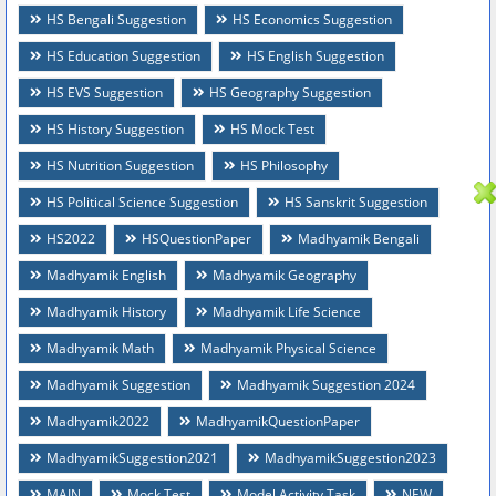
HS Bengali Suggestion
HS Economics Suggestion
HS Education Suggestion
HS English Suggestion
HS EVS Suggestion
HS Geography Suggestion
HS History Suggestion
HS Mock Test
HS Nutrition Suggestion
HS Philosophy
HS Political Science Suggestion
HS Sanskrit Suggestion
HS2022
HSQuestionPaper
Madhyamik Bengali
Madhyamik English
Madhyamik Geography
Madhyamik History
Madhyamik Life Science
Madhyamik Math
Madhyamik Physical Science
Madhyamik Suggestion
Madhyamik Suggestion 2024
Madhyamik2022
MadhyamikQuestionPaper
MadhyamikSuggestion2021
MadhyamikSuggestion2023
MAIN
Mock Test
Model Activity Task
NEW