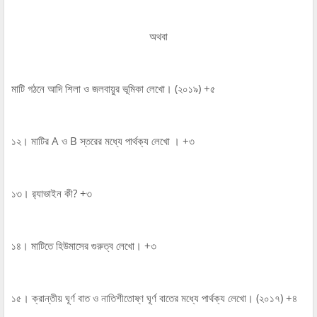
অথবা
মাটি গঠনে আদি শিলা ও জলবায়ুর ভূমিকা লেখো। (২০১৯) +৫
১২। মাটির A ও B স্তরের মধ্যে পার্থক্য লেখো । +৩
১৩। র‍্যাভাইন কী? +৩
১৪। মাটিতে হিউমাসের গুরুত্ব লেখো। +৩
১৫। ক্রান্তীয় ঘূর্ণ বাত ও নাতিশীতোষ্ণ ঘূর্ণ বাতের মধ্যে পার্থক্য লেখো। (২০১৭) +৪