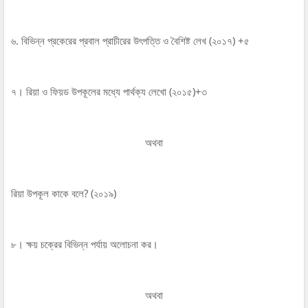
৬. বিভিন্ন প্রকেরের প্রবাল প্রাচীরের উৎপত্তি ও বৈশিষ্ট লেখ (২০১৭) +৫
৭। রিয়া ও ফিয়ড উপকূলের মধ্যে পার্থক্য লেখো (২০১৫)+৩
অথবা
রিয়া উপকূল কাকে বলে? (২০১৯)
৮। ক্ষয় চক্রের বিভিন্ন পর্যায় অলোচনা কর।
অথবা