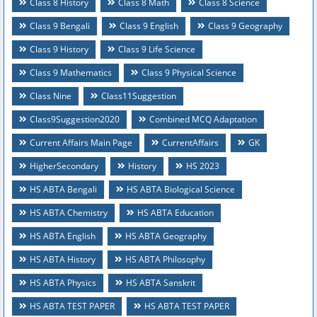
Class 8 History
Class 8 Math
Class 8 Science
Class 9 Bengali
Class 9 English
Class 9 Geography
Class 9 History
Class 9 Life Science
Class 9 Mathematics
Class 9 Physical Science
Class Nine
Class11Suggestion
Class9Suggestion2020
Combined MCQ Adaptation
Current Affairs Main Page
CurrentAffairs
GK
HigherSecondary
History
HS 2023
HS ABTA Bengali
HS ABTA Biological Science
HS ABTA Chemistry
HS ABTA Education
HS ABTA English
HS ABTA Geography
HS ABTA History
HS ABTA Philosophy
HS ABTA Physics
HS ABTA Sanskrit
HS ABTA TEST PAPER
HS ABTA TEST PAPER