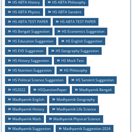
HS ABTA History
HS ABTA Philosophy
HS ABTA Physics
HS ABTA Sanskrit
HS ABTA TEST PAPER
HS ABTA TEST PAPER
HS Bengali Suggestion
HS Economics Suggestion
HS Education Suggestion
HS English Suggestion
HS EVS Suggestion
HS Geography Suggestion
HS History Suggestion
HS Mock Test
HS Nutrition Suggestion
HS Philosophy
HS Political Science Suggestion
HS Sanskrit Suggestion
HS2022
HSQuestionPaper
Madhyamik Bengali
Madhyamik English
Madhyamik Geography
Madhyamik History
Madhyamik Life Science
Madhyamik Math
Madhyamik Physical Science
Madhyamik Suggestion
Madhyamik Suggestion 2024