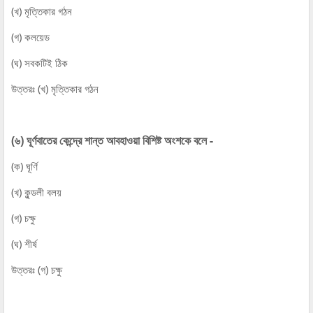
(খ) মৃত্তিকার গঠন
(গ) কলয়েড
(ঘ) সবকটিই ঠিক
উত্তরঃ (খ) মৃত্তিকার গঠন
(৬) ঘূর্ণবাতের কেন্দ্রে শান্ত আবহাওয়া বিশিষ্ট অংশকে বলে -
(ক) ঘূর্ণি
(খ) কুন্ডলী বলয়
(গ) চক্ষু
(ঘ) শীর্ষ
উত্তরঃ (গ) চক্ষু