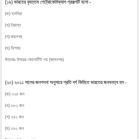
(১৯) ভারতের বৃহত্তম পেট্রোকেমিক্যাল প্রকল্পটি হলো -
(ক) হলদিয়া
(খ) ট্রাম্বে
(গ) জয়নগর
(ঘ) ডিগবয়
উত্তরঃ উপরের কোনোটিই নয় (জামনগর)
(২০) ২০১১ সালের জনগননা অনুসারে প্রতি বর্গ কিমিতে ভারতের জনঘনত্ব হল -
(ক) ৩২৪ জন
(খ) ৩৮২ জন
(গ) ৩৪২ জন
(ঘ) ৩৯২ জন