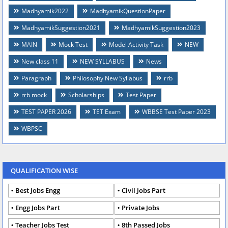
Madhyamik2022
MadhyamikQuestionPaper
MadhyamikSuggestion2021
MadhyamikSuggestion2023
MAIN
Mock Test
Model Activity Task
NEW
New class 11
NEW SYLLABUS
News
Paragraph
Philosophy New Syllabus
rrb
rrb mock
Scholarships
Test Paper
TEST PAPER 2026
TET Exam
WBBSE Test Paper 2023
WBPSC
QUALIFICATION WISE
Best Jobs Engg
Civil Jobs Part
Engg Jobs Part
Private Jobs
Teacher Jobs Test
8th Passed Jobs