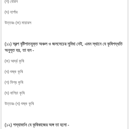
(গ) বেরিল
(ঘ) হার্পার
উত্তরঃ (ক) মায়ারস
(১১) স্বল্প বৃষ্টিপাতযুক্ত অঞ্চল ও জলসেচের সুবিধা নেই, এমন স্থানে যে কৃষিপদ্ধতি
অনুসৃত হয়, তা হল -
(ক) আর্দ্র কৃষি
(খ) শুষ্ক কৃষি
(গ) মিশ্র কৃষি
(ঘ) বাগিচা কৃষি
উত্তরঃ (খ) শুষ্ক কৃষি
(১২) শস্যাবর্তন যে কৃষিকাজের অঙ্গ তা হলো -