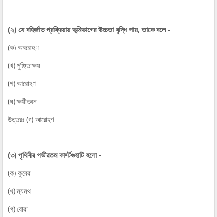
(২) যে বহির্জাত প্রক্রিয়ায় ভূমিভাগের উচ্চতা বৃদ্ধি পায়, তাকে বলে -
(ক) অবরোহণ
(খ) পুঞ্জিত ক্ষয়
(গ) আরোহণ
(ঘ) ক্ষয়ীভবন
উত্তরঃ (গ) আরোহণ
(৩) পৃথিবীর গভীরতম কার্স্টগুহাটি হলো -
(ক) কুবেরা
(খ) ম্যমথ
(গ) বোরা