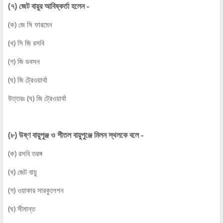
(৭) জেট বায়ুর আবিষ্কর্তা হলেন -
(ক) জে সি ফারমেন
(খ) সি জি রসবি
(গ) জি ডবসন
(ঘ) জি ট্রেওয়ার্থা
উত্তরঃ (ঘ) জি ট্রেওয়ার্থা
(৮) উষ্ণ বায়ুপুঞ্জ ও শীতল বায়ুপুঞ্জে মিলন স্থলকে বলে -
(ক) রসবি তরঙ্গ
(খ) জেট বায়ু
(গ) ওয়াকার সারকুলেশন
(ঘ) সীমান্ত