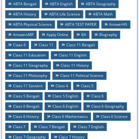
ABTA Bengali
ABTA English
ABTA Geography
ABTA History
ABTA Life Science
ABTA Math
ABTA Physical Science
ABTA TEST PAPER
AnswerHS
AnswersMP
Apply Online
BA
Biography
Claas 6
Class 11
Class 11 Bengali
Class 11 Education
Class 11 English
Class 11 Geography
Class 11 History
Class 11 Philosophy
Class 11 Political Science
Class 11 Sanskrit
Class 4
Class 5
Class 5 Bengali
Class 5 English
Class 6
Class 6 Bengali
Class 6 English
Class 6 Geography
Class 6 History
Class 6 Mathematics
Class 6 Science
Class 7
Class 7 Bengali
Class 7 English
Class 7 Geography
Class 7 History