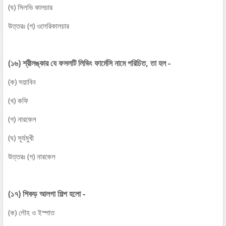
(ঘ) সিলভি কালচার
উত্তরঃ (গ) ওলেরিকালচার
(১৬) শ্রীলঙ্কার যে ফসলটি লিভিং ফার্মেসি নামে পরিচিত, তা হল -
(ক) সয়াবিন
(খ) কফি
(গ) নারকেল
(ঘ) সূর্যমুখী
উত্তরঃ (গ) নারকেল
(১৭) শিকড় আলগা শিল্প হলো -
(ক) লৌহ ও ইস্পাত