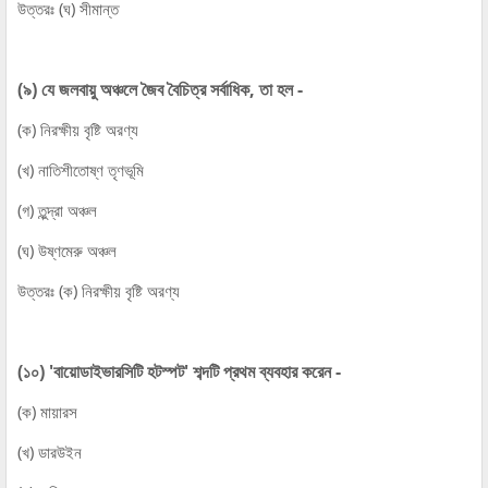
উত্তরঃ (ঘ) সীমান্ত
(৯) যে জলবায়ু অঞ্চলে জৈব বৈচিত্র সর্বাধিক, তা হল -
(ক) নিরক্ষীয় বৃষ্টি অরণ্য
(খ) নাতিশীতোষ্ণ তৃণভূমি
(গ) তুন্দ্রা অঞ্চল
(ঘ) উষ্ণমেরু অঞ্চল
উত্তরঃ (ক) নিরক্ষীয় বৃষ্টি অরণ্য
(১০) 'বায়োডাইভারসিটি হটস্পট' শব্দটি প্রথম ব্যবহার করেন -
(ক) মায়ারস
(খ) ডারউইন