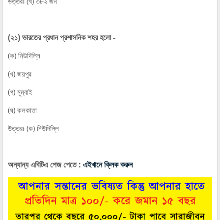
উত্তরঃ (খ) ৩৮২ জন
(২১) ভারতের প্রধান প্রশাসনিক শহর হলো -
(ক) নিউদিল্লি
(খ) জয়পুর
(গ) মুম্বাই
(ঘ) কলকাতা
উত্তরঃ (ক) নিউদিল্লি
অন্যান্য এবিটিএ পেজ পেতে :
এইখানে ক্লিক করুন