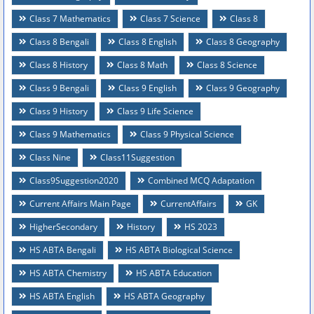
Class 7 Mathematics
Class 7 Science
Class 8
Class 8 Bengali
Class 8 English
Class 8 Geography
Class 8 History
Class 8 Math
Class 8 Science
Class 9 Bengali
Class 9 English
Class 9 Geography
Class 9 History
Class 9 Life Science
Class 9 Mathematics
Class 9 Physical Science
Class Nine
Class11Suggestion
Class9Suggestion2020
Combined MCQ Adaptation
Current Affairs Main Page
CurrentAffairs
GK
HigherSecondary
History
HS 2023
HS ABTA Bengali
HS ABTA Biological Science
HS ABTA Chemistry
HS ABTA Education
HS ABTA English
HS ABTA Geography