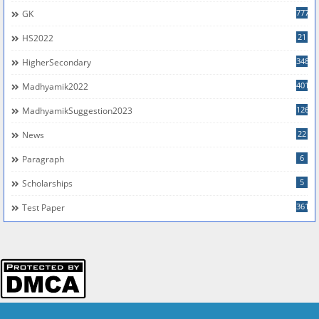
777
GK
21
HS2022
348
HigherSecondary
401
Madhyamik2022
126
MadhyamikSuggestion2023
22
News
6
Paragraph
5
Scholarships
361
Test Paper