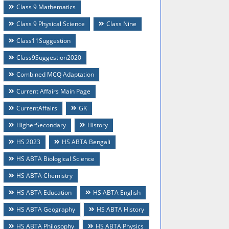
Class 9 Mathematics
Class 9 Physical Science
Class Nine
Class11Suggestion
Class9Suggestion2020
Combined MCQ Adaptation
Current Affairs Main Page
CurrentAffairs
GK
HigherSecondary
History
HS 2023
HS ABTA Bengali
HS ABTA Biological Science
HS ABTA Chemistry
HS ABTA Education
HS ABTA English
HS ABTA Geography
HS ABTA History
HS ABTA Philosophy
HS ABTA Physics