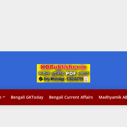
n
Bengali GKToday
Bengali Current Affairs
Madhyamik AB