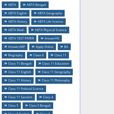
ABTA
ABTA Bengali
ABTA English
ABTA Geography
ABTA History
ABTA Life Science
ABTA Math
ABTA Physical Science
ABTA TEST PAPER
AnswerHS
AnswersMP
Apply Online
BA
Biography
Claas 6
Class 11
Class 11 Bengali
Class 11 Education
Class 11 English
Class 11 Geography
Class 11 History
Class 11 Philosophy
Class 11 Political Science
Class 11 Sanskrit
Class 4
Class 5
Class 5 Bengali
Class 5 English
Class 6