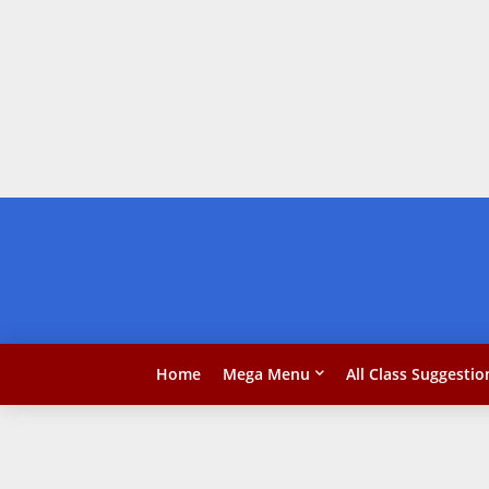
Home
Mega Menu
All Class Suggestio