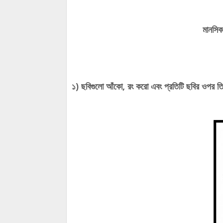
মানসিক
১) ছবিগুলো আঁকো, রং করো এবং প্রতিটি ছবির ওপর ত