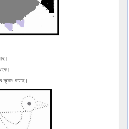
 মাছ।
 থাকে।
নের সুযোগ রয়েছে।