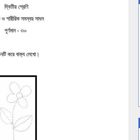
দ্বিতীয় শ্রেণি
 ও শারীরিক সমন্বয় সাধন
পূর্ণমান - ৩০
িনটি করে বাক্য লেখো।