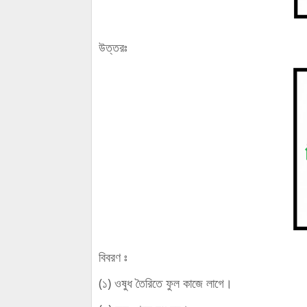
উত্তরঃ
বিবরণ ঃ
(১) ওষুধ তৈরিতে ফুল কাজে লাগে।