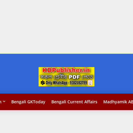
n
Bengali GKToday
Bengali Current Affairs
Madhyamik AB