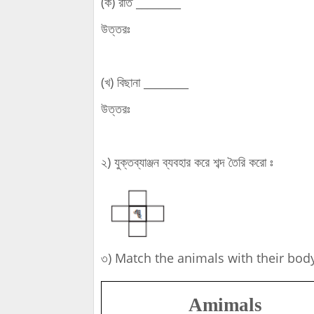
(ক) রাত ________
উত্তরঃ
(খ) বিছানা ________
উত্তরঃ
২) যুক্তব্যাঞ্জন ব্যবহার করে শব্দ তৈরি করো ঃ
৩) Match the animals with their body
Amimals