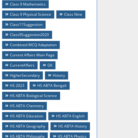
Class 9 Mathematics
Class 9 Physical Science
Class Nine
Class11Suggestion
Class9Suggestion2020
Combined MCQ Adaptation
Current Affairs Main Page
CurrentAffairs
GK
HigherSecondary
History
HS 2023
HS ABTA Bengali
HS ABTA Biological Science
HS ABTA Chemistry
HS ABTA Education
HS ABTA English
HS ABTA Geography
HS ABTA History
HS ABTA Philosophy
HS ABTA Physics