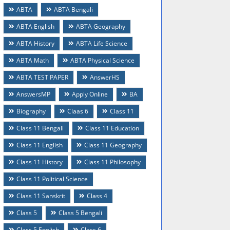
ABTA
ABTA Bengali
ABTA English
ABTA Geography
ABTA History
ABTA Life Science
ABTA Math
ABTA Physical Science
ABTA TEST PAPER
AnswerHS
AnswersMP
Apply Online
BA
Biography
Claas 6
Class 11
Class 11 Bengali
Class 11 Education
Class 11 English
Class 11 Geography
Class 11 History
Class 11 Philosophy
Class 11 Political Science
Class 11 Sanskrit
Class 4
Class 5
Class 5 Bengali
Class 5 English
Class 6