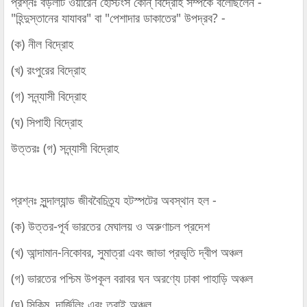
প্রশ্নঃ বড়লাট ওয়ারেন হেস্টিংস কোন্‌ বিদ্রোহ সম্পর্কে বলেছিলেন -
"হিন্দুস্তানের যাযাবর" বা "পেশাদার ডাকাতের" উপদ্রব? -
(ক) নীল বিদ্রোহ
(খ) রংপুরের বিদ্রোহ
(গ) সন্ন্যাসী বিদ্রোহ
(ঘ) সিপাহী বিদ্রোহ
উত্তরঃ (গ) সন্ন্যাসী বিদ্রোহ
প্রশ্নঃ সুন্দাল্যান্ড জীববৈচিত্র্য হটস্পটের অবস্থান হল -
(ক) উত্তর-পূর্ব ভারতের মেঘালয় ও অরুণাচল প্রদেশ
(খ) আন্দামান-নিকোবর, সুমাত্রা এবং জাভা প্রভৃতি দ্বীপ অঞ্চল
(গ) ভারতের পশ্চিম উপকূল বরাবর ঘন অরণ্যে ঢাকা পাহাড়ি অঞ্চল
(ঘ) সিকিম, দার্জিলিং এবং তরাই অঞ্চল