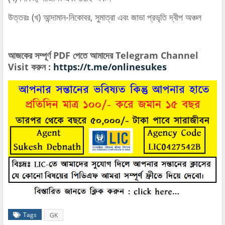
উত্তরঃ (খ) আন্দামান-নিকোবর, সুমাত্রা এবং জাভা প্রভৃতি দ্বীপ অঞ্চল
আজকের সম্পূর্ণ PDF পেতে আমাদের Telegram Channel
Visit করুন :
https://t.me/onlinesukes
Tags
GK