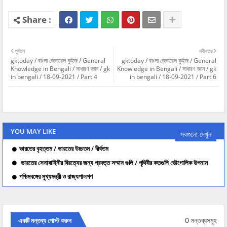
পূর্বতন
নবীনতর
gktoday / বাংলা জেনারেল কুইজ / General
gktoday / বাংলা জেনারেল কুইজ / General
Knowledge in Bengali / সাধারণ জ্ঞান / gk
Knowledge in Bengali / সাধারণ জ্ঞান / gk
in bengali / 18-09-2021 / Part 4
in bengali / 18-09-2021 / Part 6
YOU MAY LIKE
সবগুলো দেখুন
ভারতের বৃহত্তম / ভারতের উচ্চতম / দীর্ঘতম
ভারতের সেনাবাহিনীর বিরত্যের জন্য প্রদত্ত সম্মান গুলি / পৃথিবীর কতগুলি ভৌগোলিক উপনাম
পশ্চিমবঙ্গের মুখ্যমন্ত্রী ও রাজ্যপালগণ
0 মন্তব্যসমূহ
একটি মন্তব্য পোস্ট করুন