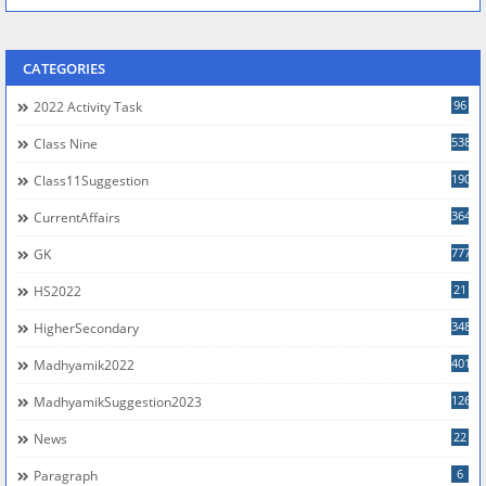
CATEGORIES
96
2022 Activity Task
538
Class Nine
190
Class11Suggestion
364
CurrentAffairs
777
GK
21
HS2022
348
HigherSecondary
401
Madhyamik2022
126
MadhyamikSuggestion2023
22
News
6
Paragraph