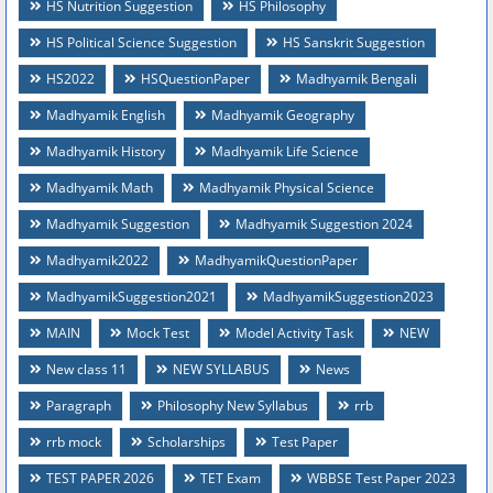
HS Nutrition Suggestion
HS Philosophy
HS Political Science Suggestion
HS Sanskrit Suggestion
HS2022
HSQuestionPaper
Madhyamik Bengali
Madhyamik English
Madhyamik Geography
Madhyamik History
Madhyamik Life Science
Madhyamik Math
Madhyamik Physical Science
Madhyamik Suggestion
Madhyamik Suggestion 2024
Madhyamik2022
MadhyamikQuestionPaper
MadhyamikSuggestion2021
MadhyamikSuggestion2023
MAIN
Mock Test
Model Activity Task
NEW
New class 11
NEW SYLLABUS
News
Paragraph
Philosophy New Syllabus
rrb
rrb mock
Scholarships
Test Paper
TEST PAPER 2026
TET Exam
WBBSE Test Paper 2023