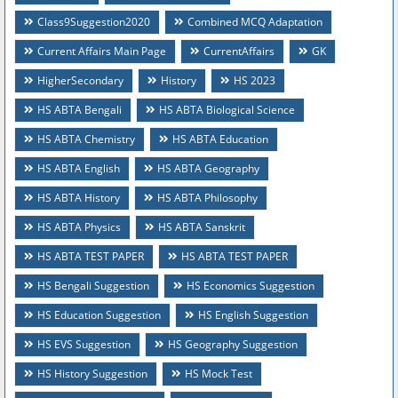
Class9Suggestion2020
Combined MCQ Adaptation
Current Affairs Main Page
CurrentAffairs
GK
HigherSecondary
History
HS 2023
HS ABTA Bengali
HS ABTA Biological Science
HS ABTA Chemistry
HS ABTA Education
HS ABTA English
HS ABTA Geography
HS ABTA History
HS ABTA Philosophy
HS ABTA Physics
HS ABTA Sanskrit
HS ABTA TEST PAPER
HS ABTA TEST PAPER
HS Bengali Suggestion
HS Economics Suggestion
HS Education Suggestion
HS English Suggestion
HS EVS Suggestion
HS Geography Suggestion
HS History Suggestion
HS Mock Test