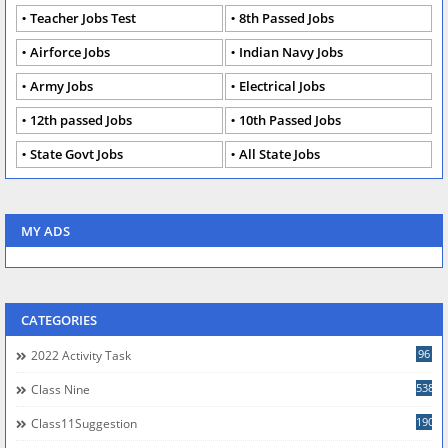
Teacher Jobs Test
8th Passed Jobs
Airforce Jobs
Indian Navy Jobs
Army Jobs
Electrical Jobs
12th passed Jobs
10th Passed Jobs
State Govt Jobs
All State Jobs
MY ADS
CATEGORIES
96
2022 Activity Task
538
Class Nine
190
Class11Suggestion