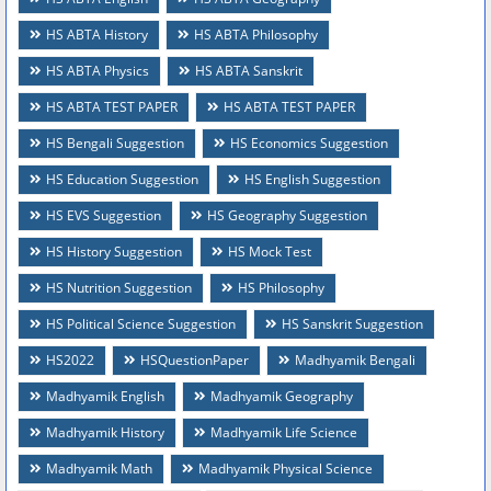
HS ABTA History
HS ABTA Philosophy
HS ABTA Physics
HS ABTA Sanskrit
HS ABTA TEST PAPER
HS ABTA TEST PAPER
HS Bengali Suggestion
HS Economics Suggestion
HS Education Suggestion
HS English Suggestion
HS EVS Suggestion
HS Geography Suggestion
HS History Suggestion
HS Mock Test
HS Nutrition Suggestion
HS Philosophy
HS Political Science Suggestion
HS Sanskrit Suggestion
HS2022
HSQuestionPaper
Madhyamik Bengali
Madhyamik English
Madhyamik Geography
Madhyamik History
Madhyamik Life Science
Madhyamik Math
Madhyamik Physical Science