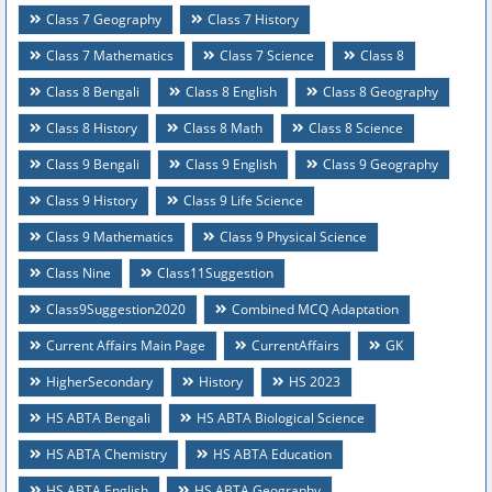
Class 7 Geography
Class 7 History
Class 7 Mathematics
Class 7 Science
Class 8
Class 8 Bengali
Class 8 English
Class 8 Geography
Class 8 History
Class 8 Math
Class 8 Science
Class 9 Bengali
Class 9 English
Class 9 Geography
Class 9 History
Class 9 Life Science
Class 9 Mathematics
Class 9 Physical Science
Class Nine
Class11Suggestion
Class9Suggestion2020
Combined MCQ Adaptation
Current Affairs Main Page
CurrentAffairs
GK
HigherSecondary
History
HS 2023
HS ABTA Bengali
HS ABTA Biological Science
HS ABTA Chemistry
HS ABTA Education
HS ABTA English
HS ABTA Geography