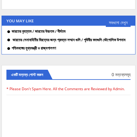
YOU MAY LIKE
সবগুলো দেখুন
ভারতের বৃহত্তম / ভারতের উচ্চতম / দীর্ঘতম
ভারতের সেনাবাহিনীর বিরত্যের জন্য প্রদত্ত সম্মান গুলি / পৃথিবীর কতগুলি ভৌগোলিক উপনাম
পশ্চিমবঙ্গের মুখ্যমন্ত্রী ও রাজ্যপালগণ
0 মন্তব্যসমূহ
একটি মন্তব্য পোস্ট করুন
* Please Don't Spam Here. All the Comments are Reviewed by Admin.