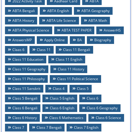
2022 Activity Task
Aadhaar Card
ABTA
ABTA Bengali
ABTA English
ABTA Geography
ABTA History
ABTA Life Science
ABTA Math
ABTA Physical Science
ABTA TEST PAPER
AnswerHS
AnswersMP
Apply Online
BA
Biography
Claas 6
Class 11
Class 11 Bengali
Class 11 Education
Class 11 English
Class 11 Geography
Class 11 History
Class 11 Philosophy
Class 11 Political Science
Class 11 Sanskrit
Class 4
Class 5
Class 5 Bengali
Class 5 English
Class 6
Class 6 Bengali
Class 6 English
Class 6 Geography
Class 6 History
Class 6 Mathematics
Class 6 Science
Class 7
Class 7 Bengali
Class 7 English