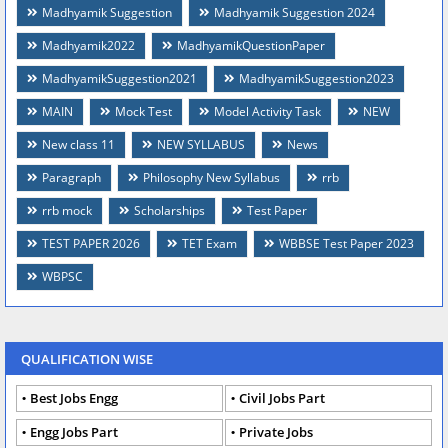
Madhyamik Suggestion
Madhyamik Suggestion 2024
Madhyamik2022
MadhyamikQuestionPaper
MadhyamikSuggestion2021
MadhyamikSuggestion2023
MAIN
Mock Test
Model Activity Task
NEW
New class 11
NEW SYLLABUS
News
Paragraph
Philosophy New Syllabus
rrb
rrb mock
Scholarships
Test Paper
TEST PAPER 2026
TET Exam
WBBSE Test Paper 2023
WBPSC
QUALIFICATION WISE
Best Jobs Engg
Civil Jobs Part
Engg Jobs Part
Private Jobs