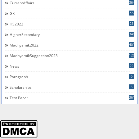
364
CurrentAffairs
777
GK
21
HS2022
348
HigherSecondary
401
Madhyamik2022
126
MadhyamikSuggestion2023
22
News
6
Paragraph
5
Scholarships
361
Test Paper