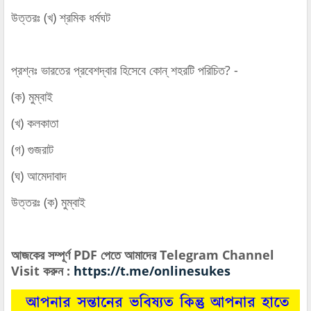
উত্তরঃ (খ) শ্রমিক ধর্মঘট
প্রশ্নঃ ভারতের প্রবেশদ্বার হিসেবে কোন্‌ শহরটি পরিচিত? -
(ক) মুম্বাই
(খ) কলকাতা
(গ) গুজরাট
(ঘ) আমেদাবাদ
উত্তরঃ (ক) মুম্বাই
আজকের সম্পূর্ণ PDF পেতে আমাদের Telegram Channel
Visit করুন :
https://t.me/onlinesukes