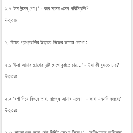
১.৭ 'মন উন্মন্‌ গো।' - কার মনের এমন পরিস্থিতি?
উত্তরঃ
২. নীচের প্রশ্নগুলির উত্তর নিজের ভাষায় লেখো :
২.১ 'উবা আমার চোখের দৃষ্টি দেখে বুঝতে চায়...' - উবা কী বুঝতে চায়?
উত্তরঃ
২.২ 'বর্শা দিয়ে বিঁধবে তারা, রাজ্যে আমার এলে।' - কারা এমনটি করবে?
উত্তরঃ
২.৩ 'যাত্রা শুরু হলো সেই নির্দিষ্ট দেশের দিকে।' - 'দক্ষিণমেরু অভিযান'