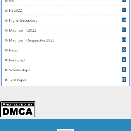
GK
21
HS2022
348
HigherSecondary
401
Madhyamik2022
126
MadhyamikSuggestion2023
22
News
6
Paragraph
5
Scholarships
361
Test Paper