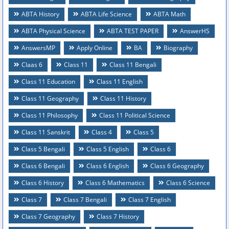
ABTA History
ABTA Life Science
ABTA Math
ABTA Physical Science
ABTA TEST PAPER
AnswerHS
AnswersMP
Apply Online
BA
Biography
Claas 6
Class 11
Class 11 Bengali
Class 11 Education
Class 11 English
Class 11 Geography
Class 11 History
Class 11 Philosophy
Class 11 Political Science
Class 11 Sanskrit
Class 4
Class 5
Class 5 Bengali
Class 5 English
Class 6
Class 6 Bengali
Class 6 English
Class 6 Geography
Class 6 History
Class 6 Mathematics
Class 6 Science
Class 7
Class 7 Bengali
Class 7 English
Class 7 Geography
Class 7 History