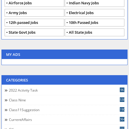
Airforce Jobs
Indian Navy Jobs
Army Jobs
Electrical Jobs
12th passed Jobs
10th Passed Jobs
State Govt Jobs
All State Jobs
MY ADS
CATEGORIES
96
2022 Activity Task
538
Class Nine
190
Class11Suggestion
364
CurrentAffairs
777