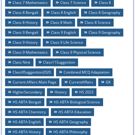
Class 7 Mathematics
Class 7 Science
Class 8
Class 8 Bengali
Class 8 English
Class 8 Geography
Class 8 History
Class 8 Math
Class 8 Science
Class 9 Bengali
Class 9 English
Class 9 Geography
Class 9 History
Class 9 Life Science
Class 9 Mathematics
Class 9 Physical Science
Class Nine
Class11Suggestion
Class9Suggestion2020
Combined MCQ Adaptation
Current Affairs Main Page
CurrentAffairs
GK
HigherSecondary
History
HS 2023
HS ABTA Bengali
HS ABTA Biological Science
HS ABTA Chemistry
HS ABTA Education
HS ABTA English
HS ABTA Geography
HS ABTA History
HS ABTA Philosophy