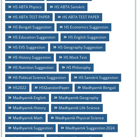
HS ABTA Physics
HS ABTA Sanskrit
HS ABTA TEST PAPER
HS ABTA TEST PAPER
HS Bengali Suggestion
HS Economics Suggestion
HS Education Suggestion
HS English Suggestion
HS EVS Suggestion
HS Geography Suggestion
HS History Suggestion
HS Mock Test
HS Nutrition Suggestion
HS Philosophy
HS Political Science Suggestion
HS Sanskrit Suggestion
HS2022
HSQuestionPaper
Madhyamik Bengali
Madhyamik English
Madhyamik Geography
Madhyamik History
Madhyamik Life Science
Madhyamik Math
Madhyamik Physical Science
Madhyamik Suggestion
Madhyamik Suggestion 2024