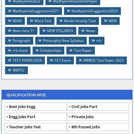
Madhyamik2022
MadhyamikQuestionPaper
MadhyamikSuggestion2021
MadhyamikSuggestion2023
MAIN
Mock Test
Model Activity Task
NEW
New class 11
NEW SYLLABUS
News
Paragraph
Philosophy New Syllabus
rrb
rrb mock
Scholarships
Test Paper
TEST PAPER 2026
TET Exam
WBBSE Test Paper 2023
WBPSC
QUALIFICATION WISE
Best Jobs Engg
Civil Jobs Part
Engg Jobs Part
Private Jobs
Teacher Jobs Test
8th Passed Jobs