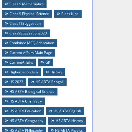
Class 9 Mathematics
Class 9 Physical Science
Class Nine
Class11Suggestion
Class9Suggestion2020
Combined MCQ Adaptation
Current Affairs Main Page
CurrentAffairs
GK
HigherSecondary
History
HS 2023
HS ABTA Bengali
HS ABTA Biological Science
HS ABTA Chemistry
HS ABTA Education
HS ABTA English
HS ABTA Geography
HS ABTA History
HS ABTA Philosophy
HS ABTA Physics