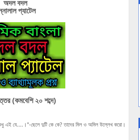
অদল বদল
ন্নালাল প্যাটেল
নোত্তর (কমবেশি ২০ শব্দে)
ধু এই যে....।"-ছেলে দুটি কে কে? তাদের মিল ও অমিল উল্লেখ করো।