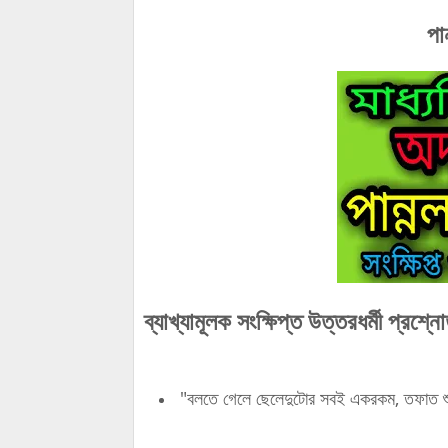
পা
ব্যাখ্যামূলক সংক্ষিপ্ত উত্তরধর্মী প্রশ্
"বলতে গেলে ছেলেদুটোর সবই একরকম, তফাত শু