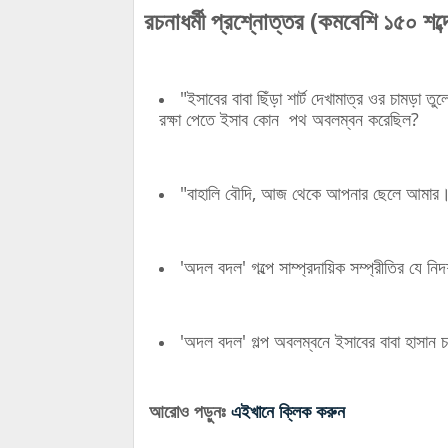
রচনাধর্মী প্রশ্নোত্তর (কমবেশি ১৫০ শব্দ
"ইসাবের বাবা ছিঁড়া শার্ট দেখামাত্র ওর চামড়া 
রক্ষা পেতে ইসাব কোন পথ অবলম্বন করেছিল?
"বাহালি বৌদি, আজ থেকে আপনার ছেলে আমার।"
'অদল বদল' গল্পে সাম্প্রদায়িক সম্প্রীতির যে ন
'অদল বদল' গল্প অবলম্বনে ইসাবের বাবা হাসান 
আরোও পড়ুনঃ
এইখানে ক্লিক করুন