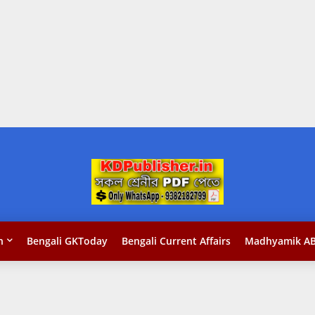
n
Bengali GKToday
Bengali Current Affairs
Madhyamik AB