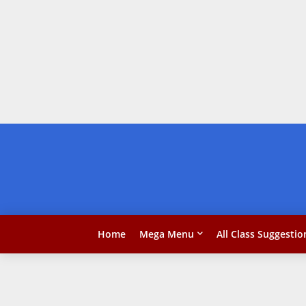
Home
Mega Menu
All Class Suggestio