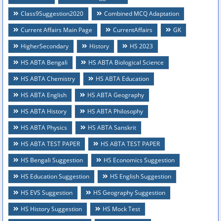
Class9Suggestion2020
Combined MCQ Adaptation
Current Affairs Main Page
CurrentAffairs
GK
HigherSecondary
History
HS 2023
HS ABTA Bengali
HS ABTA Biological Science
HS ABTA Chemistry
HS ABTA Education
HS ABTA English
HS ABTA Geography
HS ABTA History
HS ABTA Philosophy
HS ABTA Physics
HS ABTA Sanskrit
HS ABTA TEST PAPER
HS ABTA TEST PAPER
HS Bengali Suggestion
HS Economics Suggestion
HS Education Suggestion
HS English Suggestion
HS EVS Suggestion
HS Geography Suggestion
HS History Suggestion
HS Mock Test