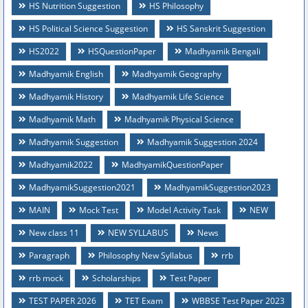
HS Nutrition Suggestion
HS Philosophy
HS Political Science Suggestion
HS Sanskrit Suggestion
HS2022
HSQuestionPaper
Madhyamik Bengali
Madhyamik English
Madhyamik Geography
Madhyamik History
Madhyamik Life Science
Madhyamik Math
Madhyamik Physical Science
Madhyamik Suggestion
Madhyamik Suggestion 2024
Madhyamik2022
MadhyamikQuestionPaper
MadhyamikSuggestion2021
MadhyamikSuggestion2023
MAIN
Mock Test
Model Activity Task
NEW
New class 11
NEW SYLLABUS
News
Paragraph
Philosophy New Syllabus
rrb
rrb mock
Scholarships
Test Paper
TEST PAPER 2026
TET Exam
WBBSE Test Paper 2023