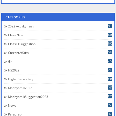
CATEGORIES
96
2022 Activity Task
538
Class Nine
190
Class11Suggestion
364
CurrentAffairs
777
GK
21
HS2022
348
HigherSecondary
401
Madhyamik2022
126
MadhyamikSuggestion2023
22
News
6
Paragraph