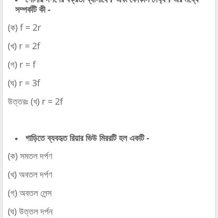
সম্পর্কটি কী -
(ক) f = 2r
(খ) r = 2f
(গ) r = f
(ঘ) r = 3f
উত্তরঃ (খ) r = 2f
গাড়িতে ব্যবহৃত রিয়ার ভিউ মিররটি হল একটি -
(ক) সমতল দর্পণ
(খ) অবতল দর্পণ
(গ) অবতল লেন্স
(ঘ) উত্তল দর্পন